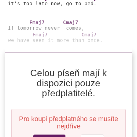
it's too 
late now, go to 
bed.

Fmaj7
Cmaj7
If tomo
rrow never 
 comes,

Fmaj7
Cmaj7
we have 
seen it more tha
n once.
Celou píseň mají k
dispozici pouze
předplatitelé.
Pro koupi předplatného se musíte
nejdříve