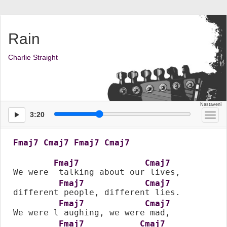
Rain
Charlie Straight
3:20
Přep
men
Fmaj7
Cmaj7
Fmaj7
Cmaj7
Fmaj7
Cmaj7
We were 
 talking about our
 lives,

Fmaj7
Cmaj7
different
 people, differen
t lies.

Fmaj7
Cmaj7
We were l
 aughing, we were
 mad,

Fmaj7
Cmaj7