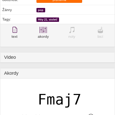
průměrná
Žánry
pop
Tagy:
Hity 21. století
text
akordy
noty
bicí
Video
Akordy
Fmaj7