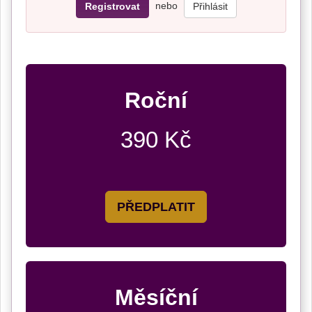
nebo
Registrovat
Přihlásit
Roční
390 Kč
PŘEDPLATIT
Měsíční