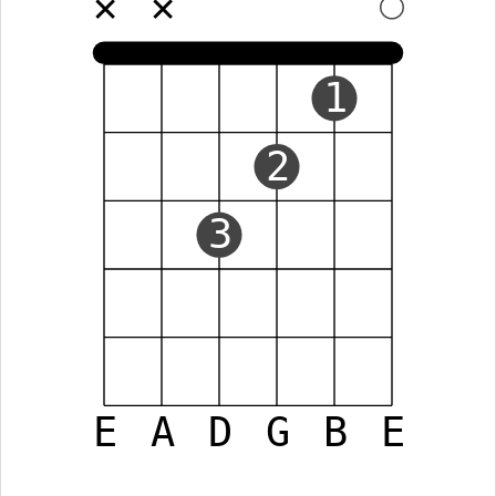
✕
✕
1
2
3
E
A
D
G
B
E