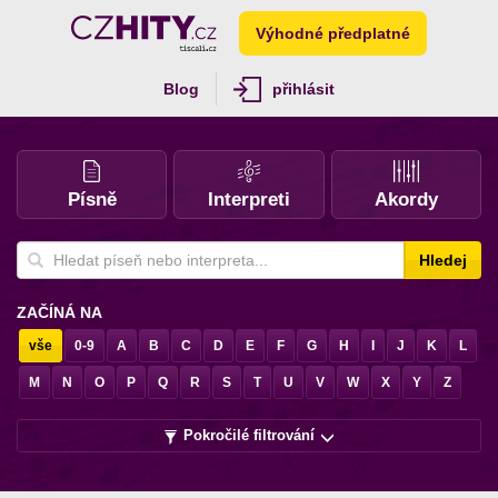
Výhodné předplatné
Blog
přihlásit
Písně
Interpreti
Akordy
Hledej
ZAČÍNÁ NA
vše
0-9
A
B
C
D
E
F
G
H
I
J
K
L
M
N
O
P
Q
R
S
T
U
V
W
X
Y
Z
Pokročilé filtrování