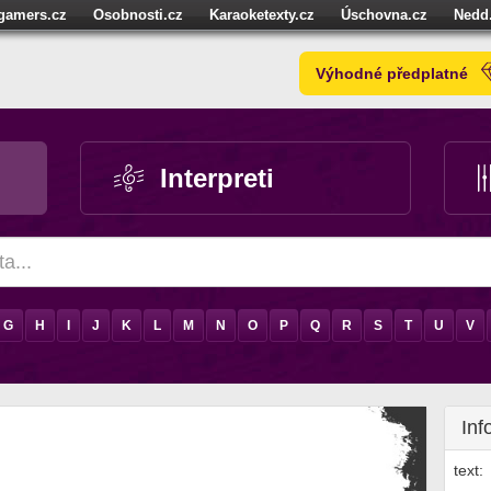
igamers.cz
Osobnosti.cz
Karaoketexty.cz
Úschovna.cz
Nedd
níze.cz
StartupInsider.cz
Výhodné předplatné
Interpreti
G
H
I
J
K
L
M
N
O
P
Q
R
S
T
U
V
Inf
text: