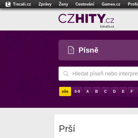
Tiscali.cz
Zprávy
Ženy
Cestování
Games.cz
Prof
Moulík.cz
Fights.cz
Sport
Dokina.cz
CZhity.cz
Našepe
Písně
vše
0-9
A
B
C
D
E
F
Prší