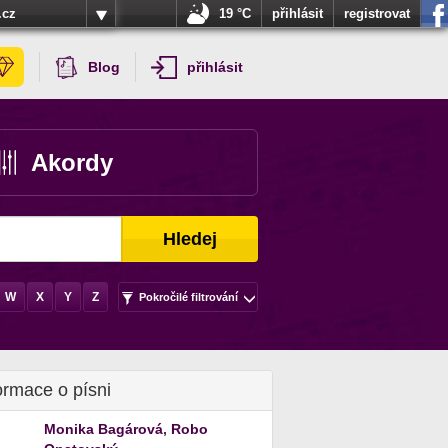
.cz
19 °C
přihlásit
registrovat
Blog
přihlásit
Akordy
Hledej
W
X
Y
Z
Pokročilé filtrování
ormace o písni
Monika Bagárová
,
Robo