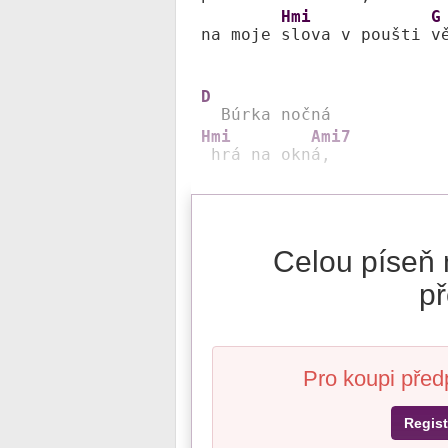
Hmi
G
na moje 
slova v poušti 
vě
D
Hmi
Ami7
 hrá na okn
á,
Celou píseň 
př
Pro koupi před
Regist