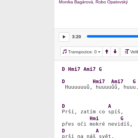
Monika Bagárová
,
Robo Opatovský
3:20
Transpozice:
0
Vel
D
Hmi7
Ami7
G
D
Hmi7
Ami7
G
 Huuuuuuů,
 huuuu
ůů, huu
u.
D
A
Prší, zatím co 
spíš,

Hmi
G
přes oči 
mokré nevi
D
A
prší na náš
 svět,
