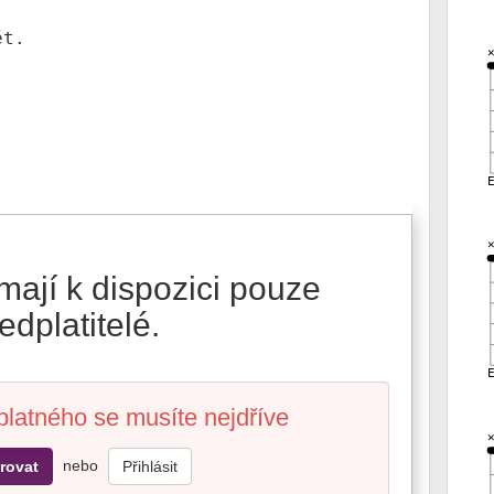
t.

mají k dispozici pouze
edplatitelé.
platného se musíte nejdříve
nebo
rovat
Přihlásit