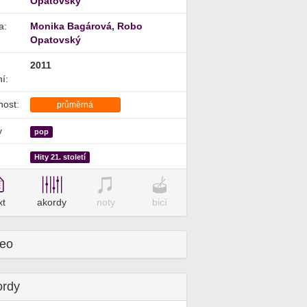
Opatovský
a:
Monika Bagárová
,
Robo
Opatovský
2011
í:
nost:
průměrná
y
pop
Hity 21. století
xt
akordy
noty
bicí
deo
ordy