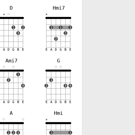
D
Hmi7
✕
✕
✕
1
2
1
1
1
3
2
3
E
A
D
G
B
E
E
A
D
G
B
E
Ami7
G
✕
1
2
1
4
2
3
4
E
A
D
G
B
E
E
A
D
G
B
E
A
Hmi
✕
✕
1
2
3
1
1