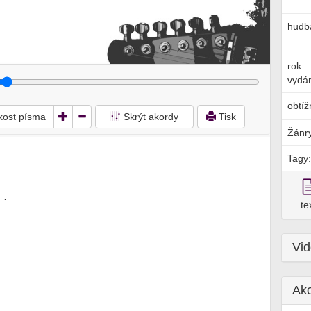
hudb
rok
vydán
obtíž
ikost písma
Skrýt akordy
Tisk
Žánr
Tagy:
. 

te
Vi
Ak