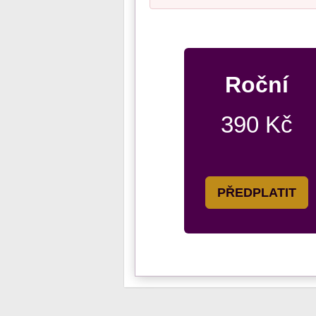
Roční
390 Kč
PŘEDPLATIT