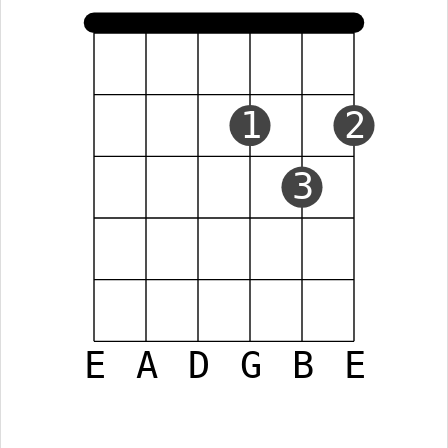
1
2
3
E
A
D
G
B
E