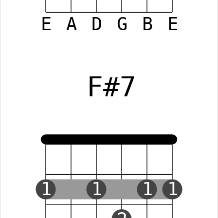
E
A
D
G
B
E
F#7
1
1
1
1