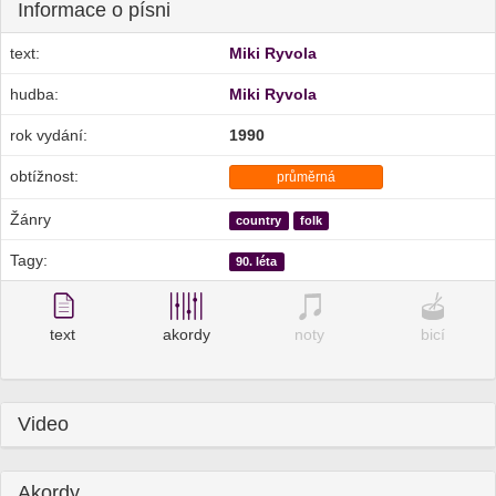
Informace o písni
text:
Miki Ryvola
hudba:
Miki Ryvola
rok vydání:
1990
obtížnost:
průměrná
Žánry
country
folk
Tagy:
90. léta
text
akordy
noty
bicí
Video
Akordy