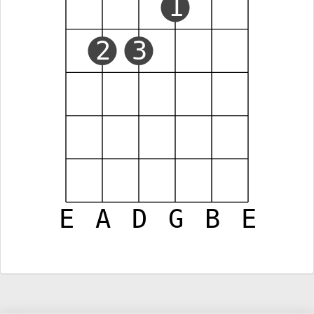
1
2
3
E
A
D
G
B
E