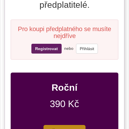
předplatitelé.
Pro koupi předplatného se musíte
nejdříve
nebo
Registrovat
Přihlásit
Roční
390 Kč