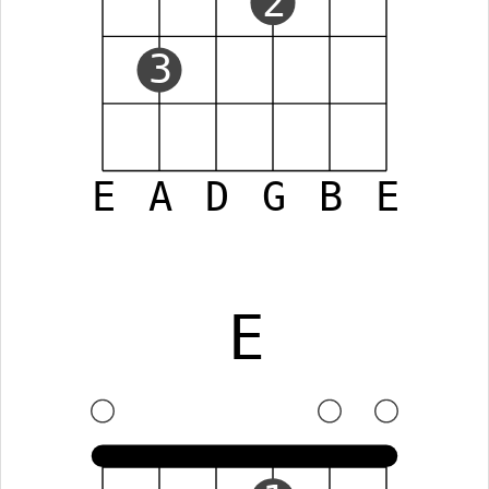
2
3
E
A
D
G
B
E
E