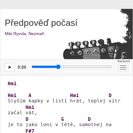
Předpověď počasí
Miki Ryvola
,
Nezmaři
3:20
Přep
men
Hmi
Hmi
A
Hmi
D
Slyším 
kapky v listí 
hrát, teplej 
vítr 
Hmi
začal 
vát, 

D
G
D
je to 
jako loni v 
létě, sam
otnej na 
F#7