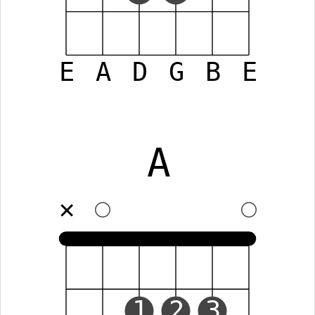
E
A
D
G
B
E
A
✕
1
2
3