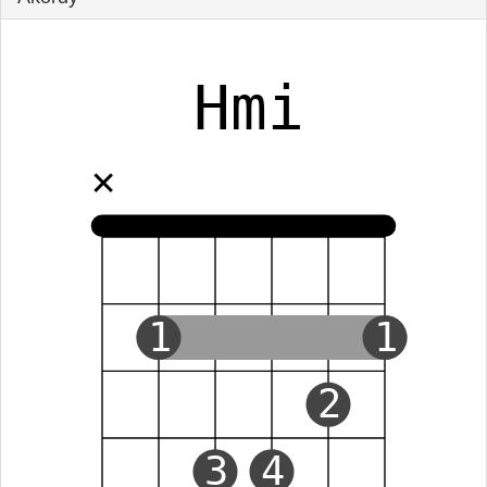
Hmi
✕
1
1
2
3
4