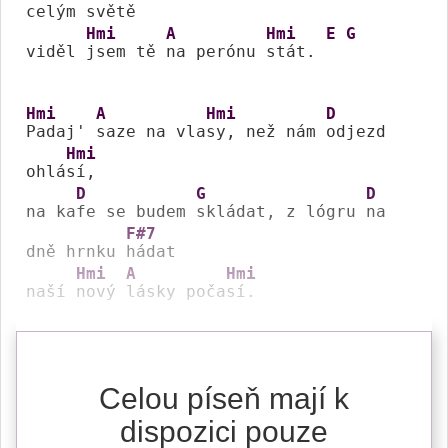
celým 
světě

Hmi
A
Hmi
E
G
viděl 
jsem tě 
na perónu 
stát. 
Hmi
A
Hmi
D
Padaj' 
saze na vla
sy, než nám 
odjezd 
Hmi
ohlá
sí,

D
G
D
na ka
fe se budem 
skládat, z lógru 
na 
F#7
dně hrnku 
hádat

Hmi
A
Hmi
naší 
nový 
lásky poča
sí.
Celou píseň mají k
dispozici pouze