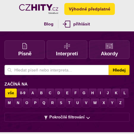
Výhodné předplatné
Blog
přihlásit
Písně
Interpreti
Akordy
Hledej
ZAČÍNÁ NA
vše
0-9
A
B
C
D
E
F
G
H
I
J
K
L
M
N
O
P
Q
R
S
T
U
V
W
X
Y
Z
Pokročilé filtrování