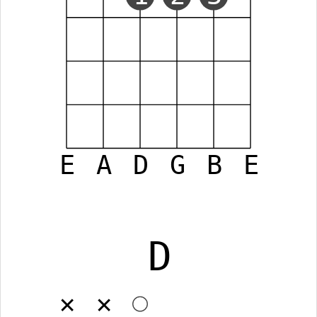
E
A
D
G
B
E
D
✕
✕