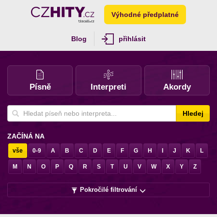
Výhodné předplatné
Blog
přihlásit
Písně
Interpreti
Akordy
Hledej
ZAČÍNÁ NA
vše
0-9
A
B
C
D
E
F
G
H
I
J
K
L
M
N
O
P
Q
R
S
T
U
V
W
X
Y
Z
Pokročilé filtrování