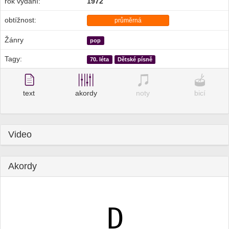
rok vydání:
1972
obtížnost:
průměrná
Žánry
pop
Tagy:
70. léta
Dětské písně
text
akordy
noty
bicí
Video
Akordy
D