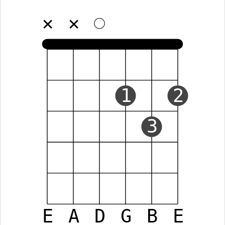
✕
✕
1
2
3
E
A
D
G
B
E