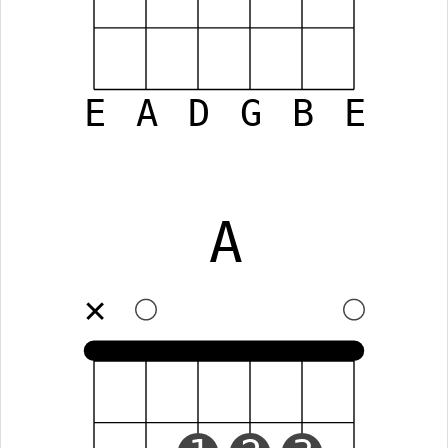
E
A
D
G
B
E
A
✕