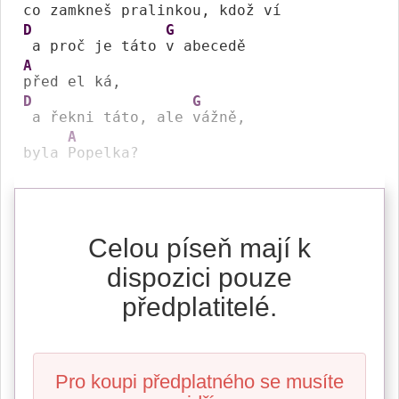
co zamkneš 
D
G
 a proč je táto 
A
D
G
 a řekni táto, ale 
vážně, 

A
byla 
Popelka?
Celou píseň mají k
dispozici pouze
předplatitelé.
Pro koupi předplatného se musíte