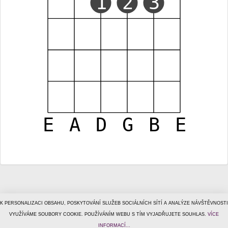
1
2
3
E
A
D
G
B
E
K PERSONALIZACI OBSAHU, POSKYTOVÁNÍ SLUŽEB SOCIÁLNÍCH SÍTÍ A ANALÝZE NÁVŠTĚVNOSTI
© 1996–2026
VYUŽÍVÁME SOUBORY COOKIE. POUŽÍVÁNÍM WEBU S TÍM VYJADŘUJETE SOUHLAS.
Tiscali Media, a.s.
ISSN 1801-5131
VÍCE
o nás
|
kontakt
|
reklama
|
ochrana osobních údajů
|
obchodní
INFORMACÍ...