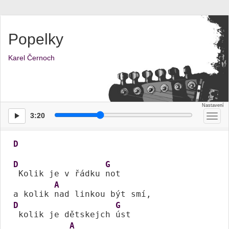
Popelky
Karel Černoch
3:20
Přep
men
D
D
G
 Kolik je v řádku 
not 

A
a kolik 
D
G
 kolik je dětskejch 
úst 

A