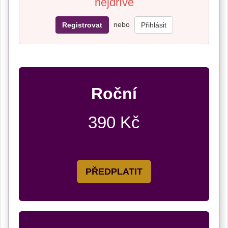
nejdříve
nebo
Registrovat
Přihlásit
Roční
390 Kč
PŘEDPLATIT