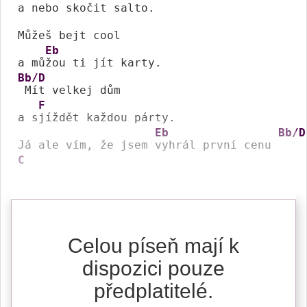
a 
nebo skočit salto.

Můžeš bejt cool

Eb
a mů
Bb/D
 Mít velkej dům

F
a s
jíždět každou párty.

Eb
Bb/D
Já ale vím, že jsem 
vyhrál první cenu 
C
Celou píseň mají k
dispozici pouze
předplatitelé.