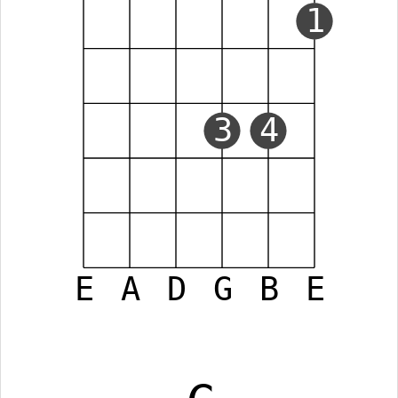
1
3
4
E
A
D
G
B
E