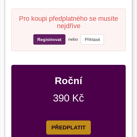
Pro koupi předplatného se musíte
nejdříve
nebo
Registrovat
Přihlásit
Roční
390 Kč
PŘEDPLATIT