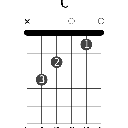
C
✕
1
2
3