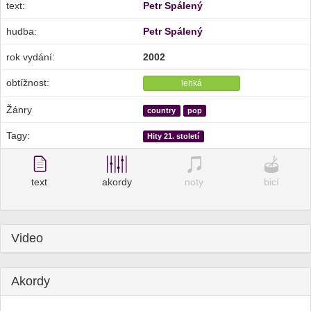
text:
Petr Spálený
hudba:
Petr Spálený
rok vydání:
2002
obtížnost:
lehká
Žánry
country
pop
Tagy:
Hity 21. století
text
akordy
noty
bicí
Video
Akordy