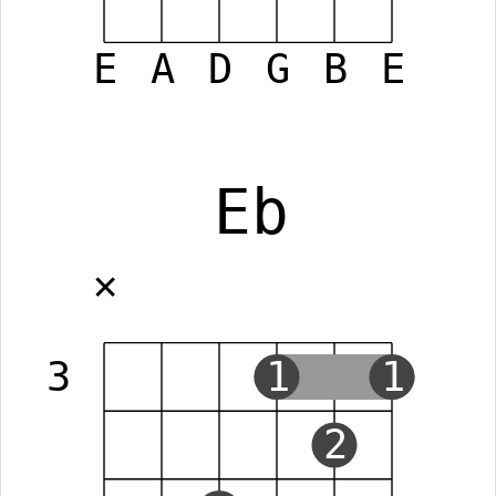
E
A
D
G
B
E
Eb
✕
3
1
1
2