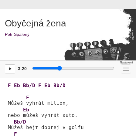
Obyčejná žena
Petr Spálený
3:20
Přep
men
F
Eb
Bb/D
F
Eb
Bb/D
F
Můžeš 
vyhrát milion,

Eb
nebo 
můžeš vyhrát auto.

Bb/D
Mů
žeš bejt dobrej v golfu

F