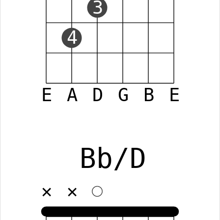
3
4
E
A
D
G
B
E
Bb/D
✕
✕