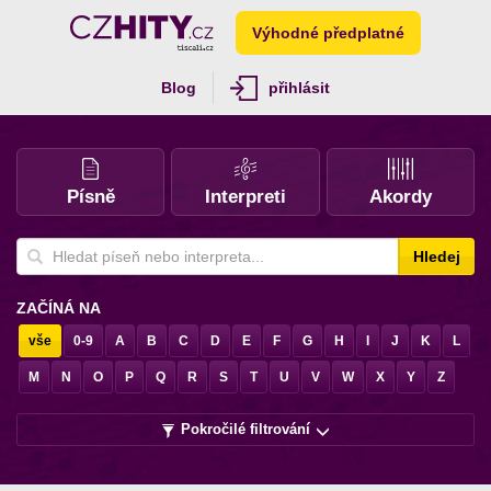
Výhodné předplatné
Blog
přihlásit
Písně
Interpreti
Akordy
Hledej
ZAČÍNÁ NA
vše
0-9
A
B
C
D
E
F
G
H
I
J
K
L
M
N
O
P
Q
R
S
T
U
V
W
X
Y
Z
Pokročilé filtrování