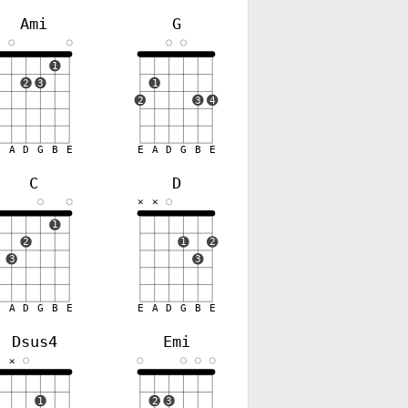
Ami
G
✕
1
2
3
1
2
3
4
E
A
D
G
B
E
E
A
D
G
B
E
C
D
✕
✕
✕
1
2
1
2
3
3
E
A
D
G
B
E
E
A
D
G
B
E
Dsus4
Emi
✕
✕
1
2
3