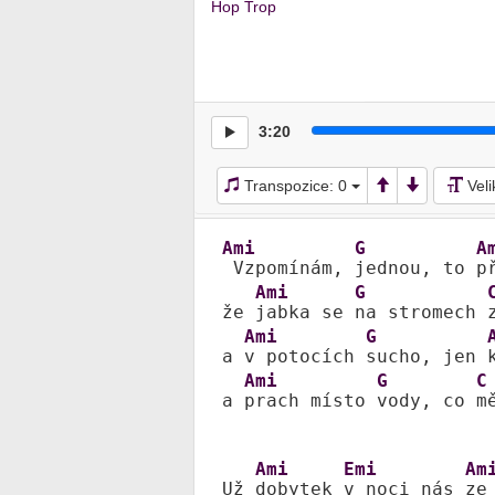
Hop Trop
3:20
Transpozice:
0
Vel
Ami
G
A
 Vzpomínám, 
jednou, to 
p
Ami
G
že 
jabka se 
na stromech 
Ami
G
a 
v potocích 
sucho, jen 
Ami
G
C
a 
prach místo 
vody, co 
m
Ami
Emi
Am
Už 
dobytek 
v noci nás 
ze