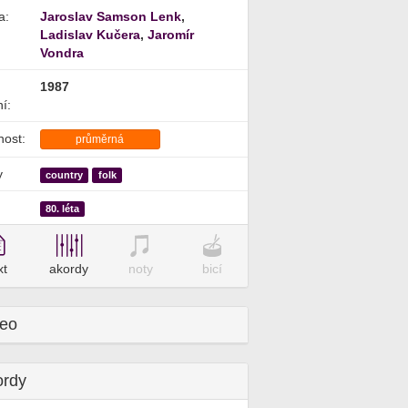
a:
Jaroslav Samson Lenk
,
Ladislav Kučera
,
Jaromír
Vondra
1987
í:
nost:
průměrná
y
country
folk
80. léta
xt
akordy
noty
bicí
deo
ordy