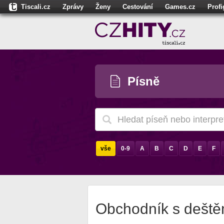
Tiscali.cz
Zprávy
Ženy
Cestování
Games.cz
Prof
Moulík.cz
Fights.cz
Sport
Dokina.cz
CZhity.cz
Našepe
Písně
vše
0-9
A
B
C
D
E
F
Obchodník s deště