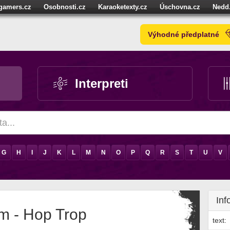
igamers.cz
Osobnosti.cz
Karaoketexty.cz
Úschovna.cz
Nedd
níze.cz
StartupInsider.cz
Výhodné předplatné
Interpreti
G
H
I
J
K
L
M
N
O
P
Q
R
S
T
U
V
Inf
m - Hop Trop
text: