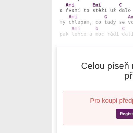
Ami
Emi
C
a 
řvaní to 
stěží už 
dalo
Ami
G
A
my 
chlapem, co 
tady se 
v
Ami
G
C
pak 
lehce a 
moc rádi 
dal
Celou píseň 
př
Pro koupi před
Regist