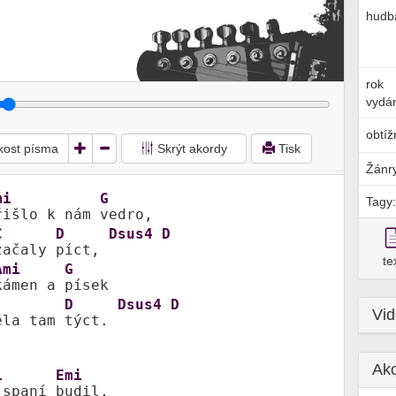
hudb
rok
vydán
obtíž
ikost písma
Skrýt akordy
Tisk
Žánr
mi
G
Tagy:
řišlo k nám 
vedro, 

C
D
Dsus4
D
začaly 
píct, 
te
Ami
G
kámen a 
písek 

D
Dsus4
D
Vi
ěla tam 
týct. 
Ak
i
Emi
 spaní 
budil, 
