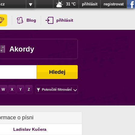
.cz
31 °C
přihlásit
registrovat
Blog
přihlásit
Akordy
Hledej
W
X
Y
Z
Pokročilé filtrování
ormace o písni
Ladislav Kučera