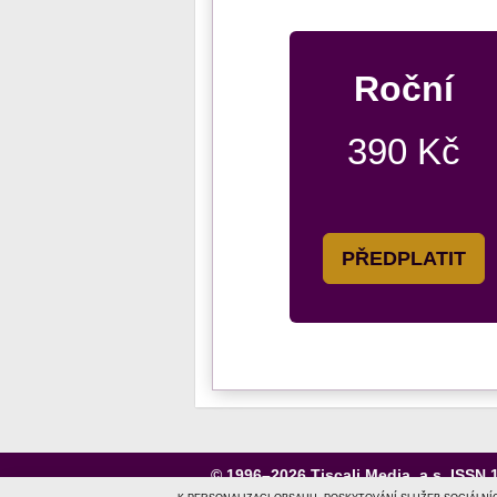
Roční
390 Kč
PŘEDPLATIT
© 1996–2026
Tiscali Media, a.s.
ISSN 