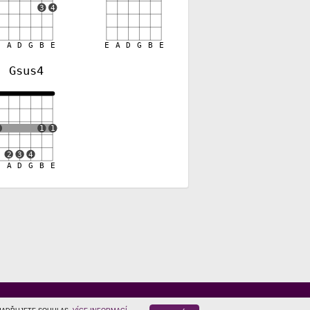
3
4
E
A
D
G
B
E
E
A
D
G
B
E
Gsus4
1
1
1
2
3
4
E
A
D
G
B
E