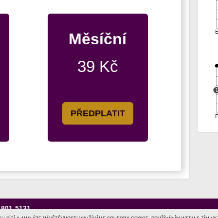
Měsíční
39 Kč
PŘEDPLATIT
1801-5131