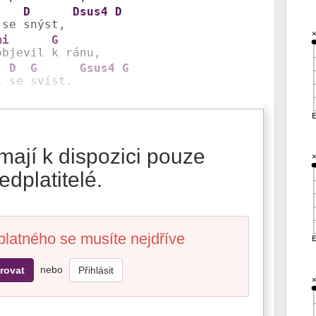
D
Dsus4
D
 se 
snýst, 
mi
G
objevil 
k ránu, 

D
G
Gsus4
G
i 
se 
svíst. 
mají k dispozici pouze
edplatitelé.
platného se musíte nejdříve
nebo
rovat
Přihlásit