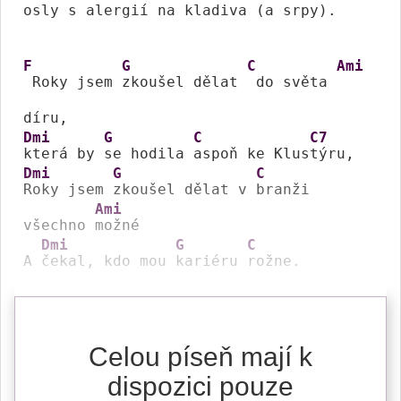
osly s aler
gií na kla
diva (a srpy).

F
G
C
Ami
 Roky jsem 
zkoušel dělat 
 do světa 
Dmi
G
C
C7
která by 
se hodila 
aspoň ke Klus
Dmi
G
C
Roky jsem 
zkoušel dělat v 
branži 
Ami
všechno 
možné

Dmi
G
C
A 
čekal, kdo mou 
kariéru 
rožne.
Celou píseň mají k
dispozici pouze