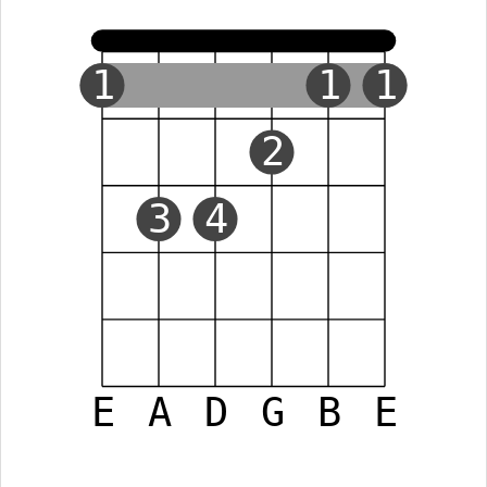
1
1
1
2
3
4
E
A
D
G
B
E