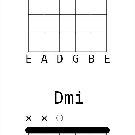
E
A
D
G
B
E
Dmi
✕
✕