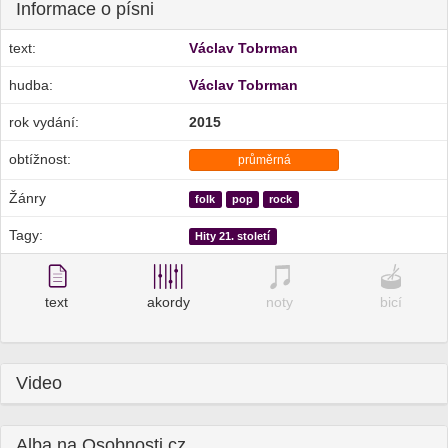
Informace o písni
text:
Václav Tobrman
hudba:
Václav Tobrman
rok vydání:
2015
obtížnost:
průměrná
Žánry
folk
pop
rock
Tagy:
Hity 21. století
text
akordy
noty
bicí
Video
Alba na Osobnosti.cz