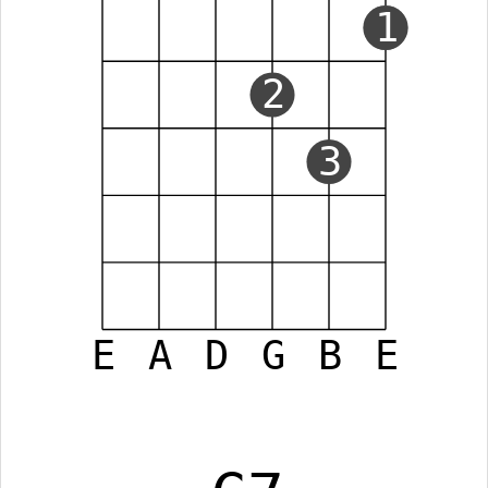
1
2
3
E
A
D
G
B
E