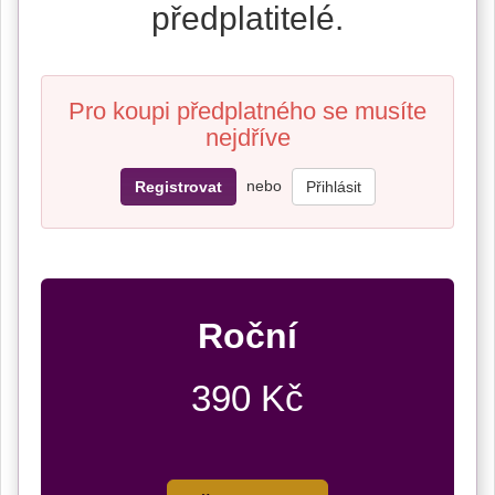
předplatitelé.
Pro koupi předplatného se musíte
nejdříve
nebo
Registrovat
Přihlásit
Roční
390 Kč