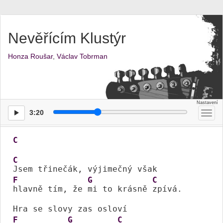
Nevěřícím Klustýr
Honza Roušar
,
Václav Tobrman
3:20
Přep
men
C
C
F
G
C
hlavně tím, že 
mi to krásně 
zpívá.

F
G
C