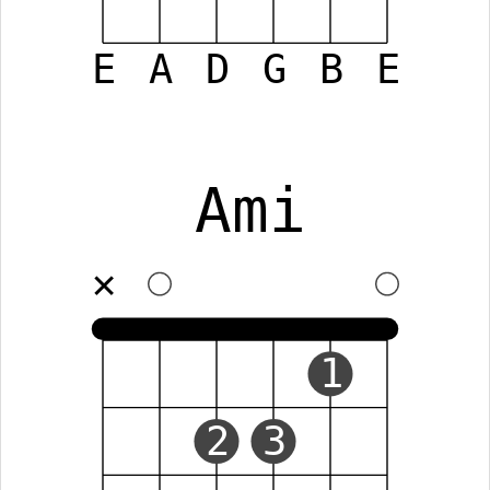
E
A
D
G
B
E
Ami
✕
1
2
3