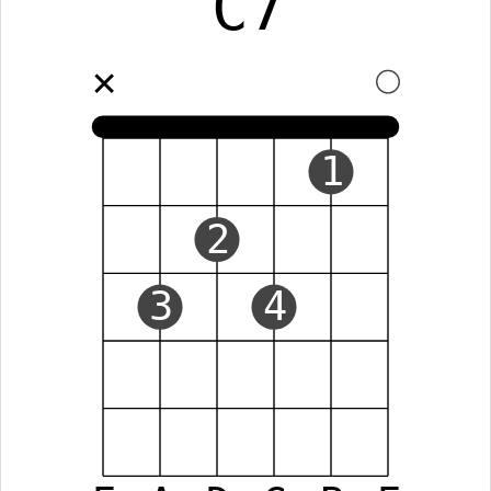
C7
✕
1
2
3
4