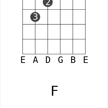
2
3
E
A
D
G
B
E
F