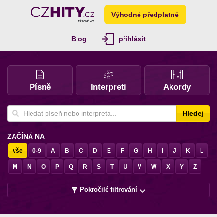
Výhodné předplatné
Blog
přihlásit
Písně
Interpreti
Akordy
Hledej
ZAČÍNÁ NA
vše
0-9
A
B
C
D
E
F
G
H
I
J
K
L
M
N
O
P
Q
R
S
T
U
V
W
X
Y
Z
Pokročilé filtrování