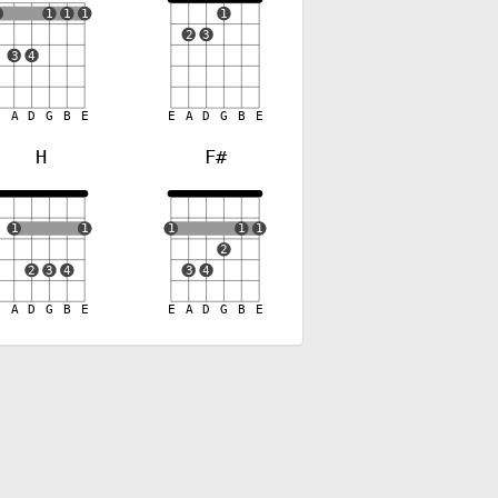
1
1
1
1
1
2
3
3
4
E
A
D
G
B
E
E
A
D
G
B
E
H
F#
✕
1
1
1
1
1
2
2
3
4
3
4
E
A
D
G
B
E
E
A
D
G
B
E