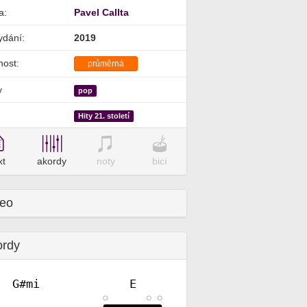
a:
Pavel Callta
ydání:
2019
nost:
průměrná
y
pop
Hity 21. století
xt
akordy
noty
bicí
deo
ordy
G#mi
E