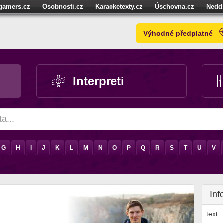
igamers.cz
Osobnosti.cz
Karaoketexty.cz
Úschovna.cz
Nedd
níze.cz
StartupInsider.cz
Výhodné předplatné
Interpreti
G
H
I
J
K
L
M
N
O
P
Q
R
S
T
U
V
Inf
text: