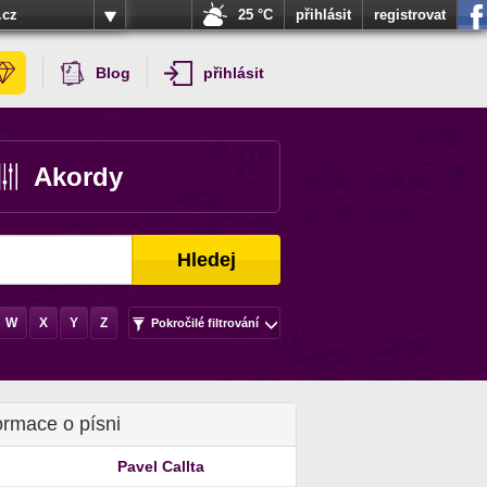
.cz
25 °C
přihlásit
registrovat
Blog
přihlásit
Akordy
Hledej
W
X
Y
Z
Pokročilé filtrování
ormace o písni
Pavel Callta