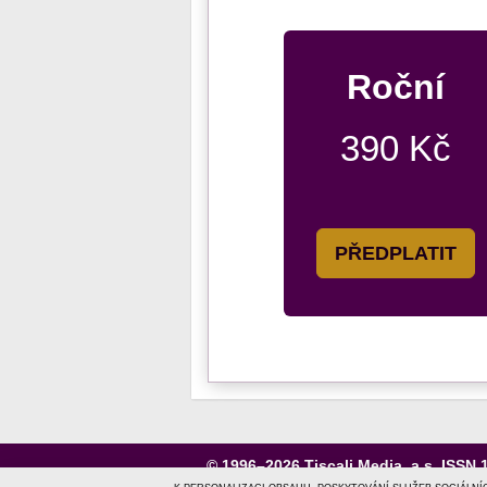
Roční
390 Kč
PŘEDPLATIT
© 1996–2026
Tiscali Media, a.s.
ISSN 