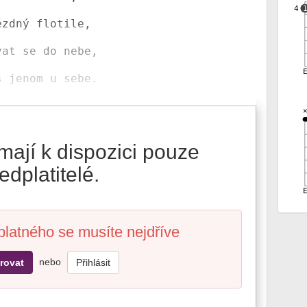
4
ězdný flotile, 

at se do nebe,

mají k dispozici pouze
edplatitelé.
platného se musíte nejdříve
nebo
rovat
Přihlásit