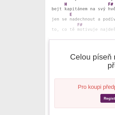
H
F#
bejt 
kapitánem na svý 
hv
E
jen se 
nadechnout a podív
F#
to, co tě 
Celou píseň 
př
Pro koupi před
Regist