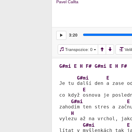
Pavel Callta
3:20
Transpozice:
0
Vel
G#mi
E
H
F#
G#mi
E
H
F#
G#mi
E
Je tu 
další den 
a zase od
E
co když 
osnova je posled
G#mi
E
zaho
dím ten stres a zač
n
H
vyle
zu až na vrchol, jak
G#mi
E
lítat v 
myšlenkách tak 
j