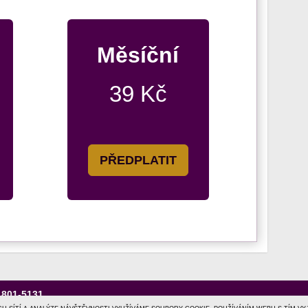
Měsíční
39 Kč
PŘEDPLATIT
1801-5131