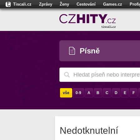
Tiscali.cz
Zprávy
Ženy
Cestování
Games.cz
Prof
Moulík.cz
Fights.cz
Sport
Dokina.cz
CZhity.cz
Našepe
Písně
vše
0-9
A
B
C
D
E
F
Nedotknutelní