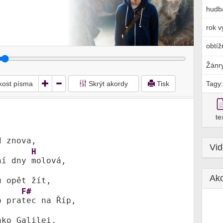
hudb
rok v
obtíž
Žánr
ikost písma
Skrýt akordy
Tisk
Tagy:
te
 znova,

Vi
H
ní dny 
molová,

Ak
u opět žít,

F#
o pra
tec na Říp,

ako Galilei,
