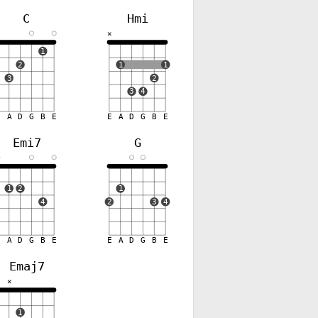
C
Hmi
✕
✕
1
2
1
1
3
2
3
4
E
A
D
G
B
E
E
A
D
G
B
E
Emi7
G
1
2
1
4
2
3
4
E
A
D
G
B
E
E
A
D
G
B
E
Emaj7
✕
✕
1