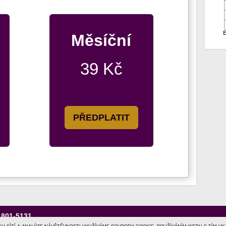
Měsíční
39 Kč
PŘEDPLATIT
1801-5131