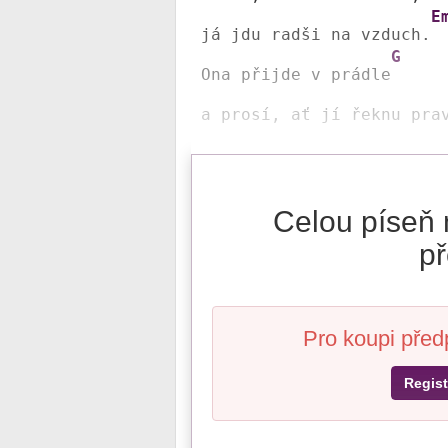
E
já jdu radši na vzduch.
G
Ona přijde v prádle
Celou píseň 
př
Pro koupi před
Regist