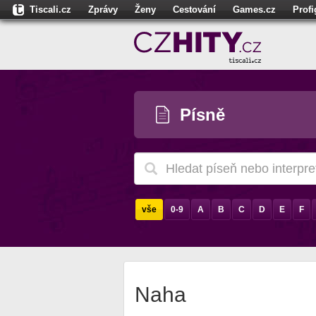
Tiscali.cz
Zprávy
Ženy
Cestování
Games.cz
Prof
Moulík.cz
Fights.cz
Sport
Dokina.cz
CZhity.cz
Našepe
Písně
vše
0-9
A
B
C
D
E
F
Naha