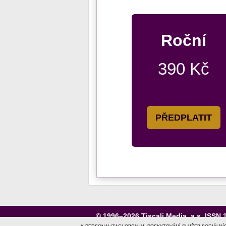
Roční
390 Kč
PŘEDPLATIT
© 1996–2026
Tiscali Media, a.s.
ISSN 