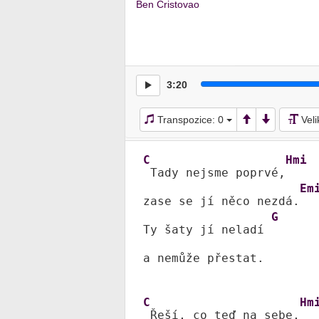
Ben Cristovao
3:20
Transpozice:
0
Vel
C
Hmi
 Tady nejsme poprvé,
Em
zase se jí něco nezdá.
G
Ty šaty jí neladí 
a nemůže přestat.

C
Hm
 Řeší, co teď na sebe,