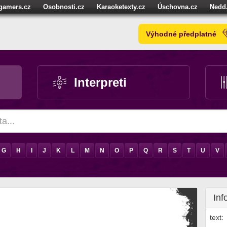
igamers.cz
Osobnosti.cz
Karaoketexty.cz
Úschovna.cz
Nedd
níze.cz
StartupInsider.cz
Výhodné předplatné
Interpreti
G
H
I
J
K
L
M
N
O
P
Q
R
S
T
U
V
Inf
text: