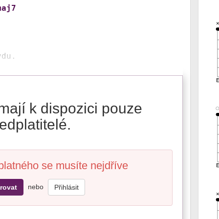
maj7
mají k dispozici pouze
edplatitelé.
platného se musíte nejdříve
nebo
rovat
Přihlásit