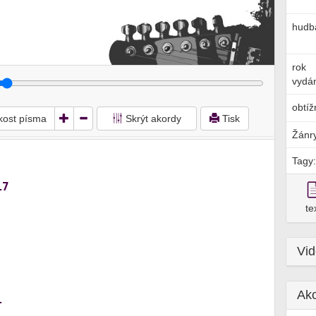
hudb
rok
vydán
obtíž
ikost písma
Skrýt akordy
Tisk
Žánr
Tagy:
i7
te
Vi
Ak
i