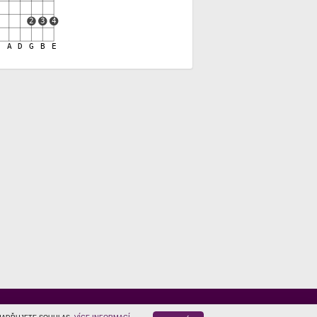
2
3
4
E
A
D
G
B
E