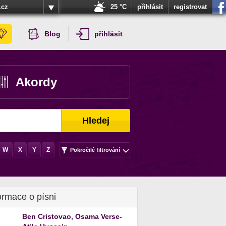
.cz
25 °C
přihlásit
registrovat
Blog
přihlásit
Akordy
Hledej
W
X
Y
Z
Pokročilé filtrování
ormace o písni
Ben Cristovao
,
Osama Verse-