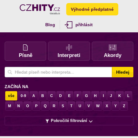
Výhodné předplatné
Blog
přihlásit
Písně
Interpreti
Akordy
Hledej
ZAČÍNÁ NA
vše
0-9
A
B
C
D
E
F
G
H
I
J
K
L
M
N
O
P
Q
R
S
T
U
V
W
X
Y
Z
Pokročilé filtrování