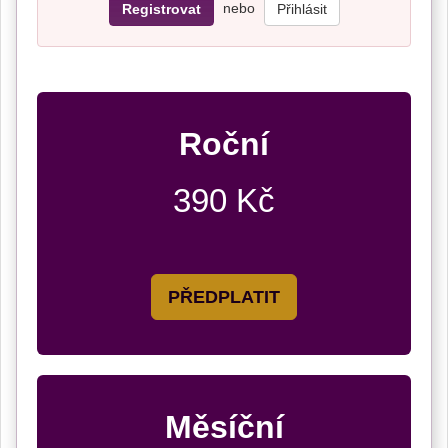
nebo
Registrovat
Přihlásit
Roční
390 Kč
PŘEDPLATIT
Měsíční