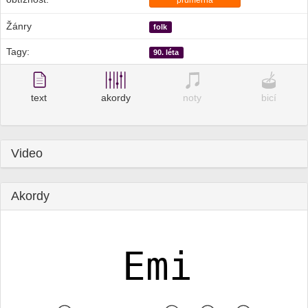
průměrná
Žánry
folk
Tagy:
90. léta
text
akordy
noty
bicí
Video
Akordy
Emi