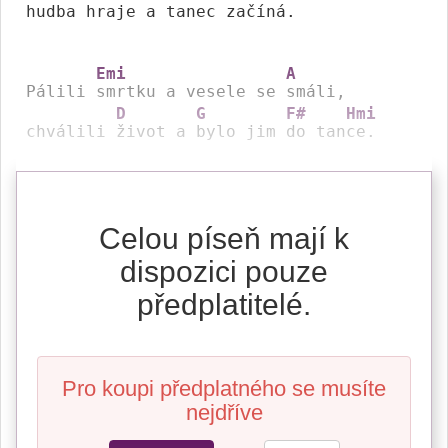
hudba 
hraje a 
tanec 
začí
ná.

Emi
A
Pálili 
smrtku a vesele se 
smáli,

D
G
F#
Hmi
chválili 
život a 
bylo jim 
do tan
ce.
Celou píseň mají k
dispozici pouze
předplatitelé.
Pro koupi předplatného se musíte
nejdříve