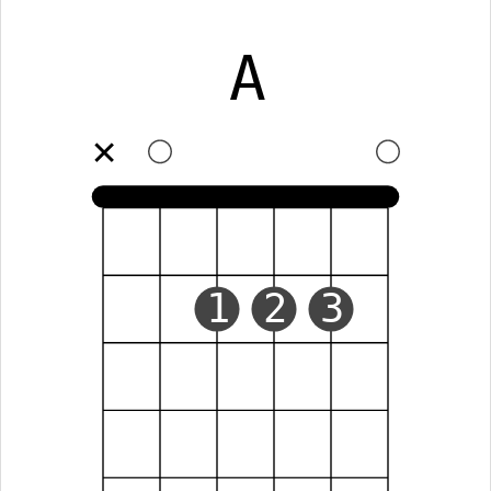
A
✕
1
2
3