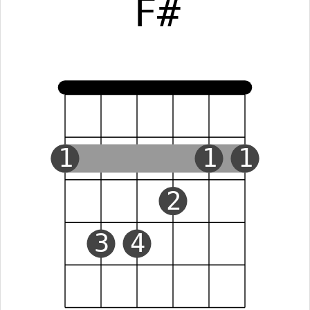
F#
1
1
1
2
3
4