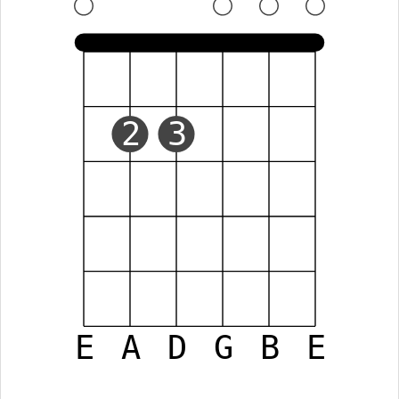
2
3
E
A
D
G
B
E