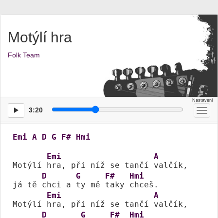
Motýlí hra
Folk Team
3:20
Přep
men
Emi
A
D
G
F#
Hmi
Emi
A
Motýlí 
hra, při níž se tančí 
valčík,

D
G
F#
Hmi
já tě 
chci a 
ty mě 
taky 
chceš.

Emi
A
Motýlí 
hra, při níž se tančí 
valčík,

D
G
F#
Hmi