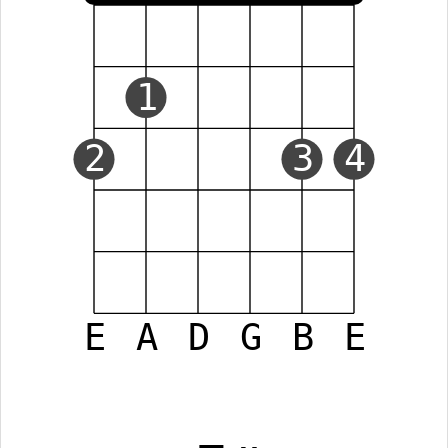
1
2
3
4
E
A
D
G
B
E