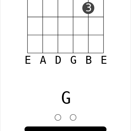
3
E
A
D
G
B
E
G