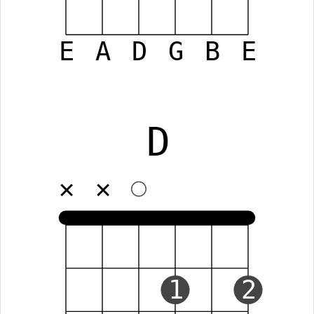
E
A
D
G
B
E
D
✕
✕
1
2