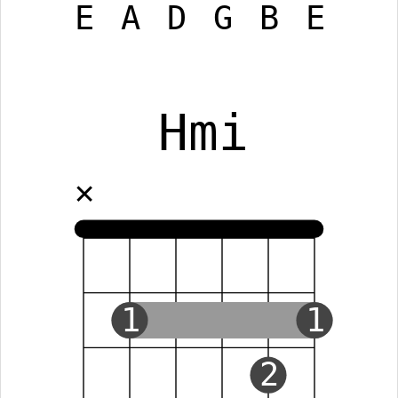
E
A
D
G
B
E
Hmi
✕
1
1
2