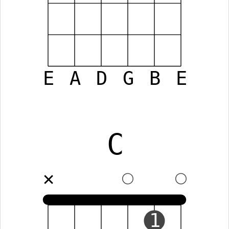
E
A
D
G
B
E
C
✕
1