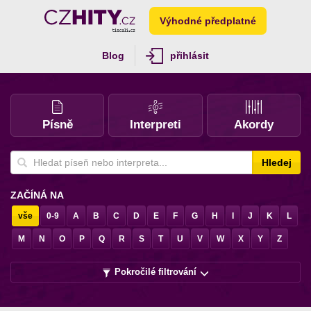
Výhodné předplatné
Blog
přihlásit
Písně
Interpreti
Akordy
Hledej
ZAČÍNÁ NA
vše
0-9
A
B
C
D
E
F
G
H
I
J
K
L
M
N
O
P
Q
R
S
T
U
V
W
X
Y
Z
Pokročilé filtrování