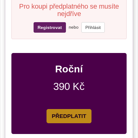
Pro koupi předplatného se musíte
nejdříve
nebo
Registrovat
Přihlásit
Roční
390 Kč
PŘEDPLATIT