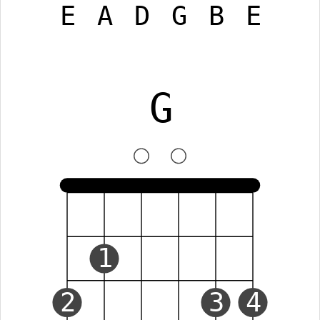
E
A
D
G
B
E
G
1
2
3
4