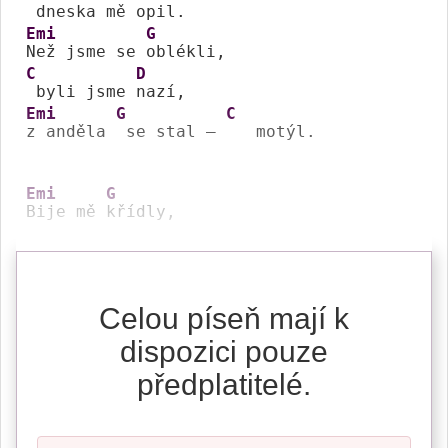
 dneska mě 
opil.
Emi
G
Než jsme se 
C
D
 byli jsme 
Emi
G
C
z anděla 
 se stal – 
   motýl.

Emi
G
Bije mě 
křídly,
Celou píseň mají k
dispozici pouze
předplatitelé.