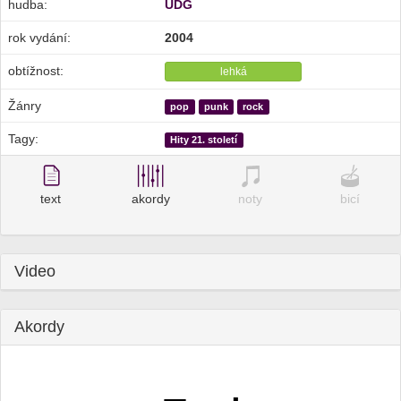
hudba:
UDG
rok vydání:
2004
obtížnost:
lehká
Žánry
pop
punk
rock
Tagy:
Hity 21. století
text
akordy
noty
bicí
Video
Akordy