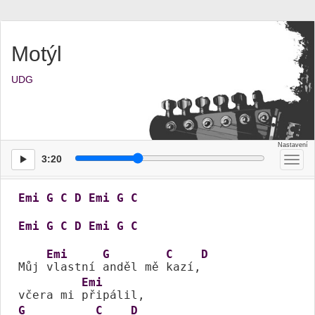
Motýl
UDG
3:20
Přep
men
Emi
G
C
D
Emi
G
C
Emi
G
C
D
Emi
G
C
Emi
G
C
D
Můj 
vlastní 
anděl mě 
kazí,
Emi
včera mi 
G
C
D