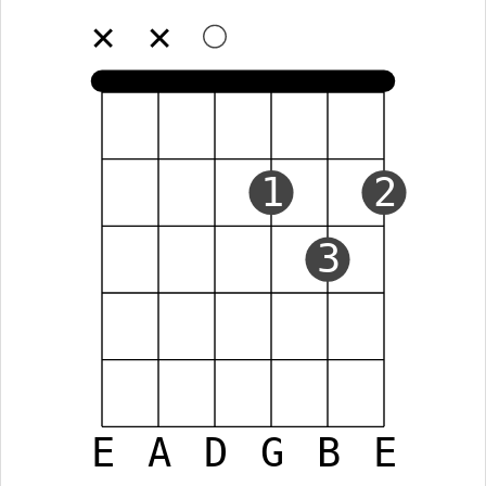
✕
✕
1
2
3
E
A
D
G
B
E