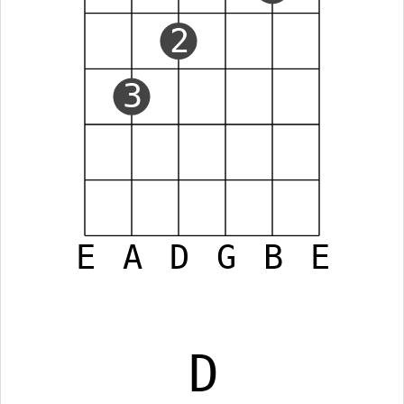
2
3
E
A
D
G
B
E
D