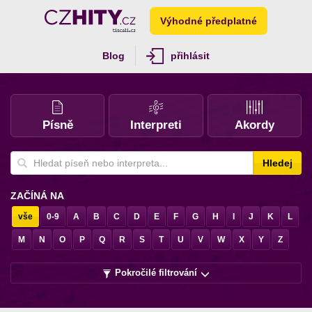
Výhodné předplatné
Blog
přihlásit
Písně
Interpreti
Akordy
Hledej
ZAČÍNÁ NA
vše
0-9
A
B
C
D
E
F
G
H
I
J
K
L
M
N
O
P
Q
R
S
T
U
V
W
X
Y
Z
Pokročilé filtrování