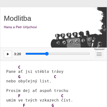
Modlitba
Hana a Petr Urlychovi
3:20
Přep
men
C
Pane 
ať jsi stéblo trávy 

G
C
nebo 
obyčejný list. 
Prosím dej ať aspoň trochu

F
C
umím 
ve tvých vzkazech 
číst. 

F
G