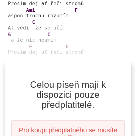
Prosím 
dej ať řeči 
stromů 

Ami
F
aspoň 
trochu rozumím. 
C
Ať vědí 
G
C
 a že nic neu
mím.  

F
G
Prosím 
dej ať řeči 
stromů 
Celou píseň mají k
dispozici pouze
předplatitelé.
Pro koupi předplatného se musíte