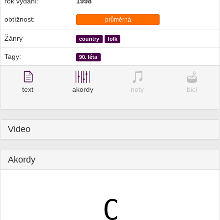
rok vydání:
1998
obtížnost:
průměrná
Žánry
country
folk
Tagy:
90. léta
text
akordy
noty
bicí
Video
Akordy
C