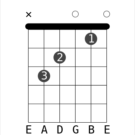
✕
1
2
3
E
A
D
G
B
E