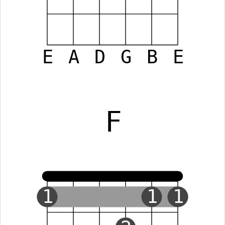
E
A
D
G
B
E
F
1
1
1