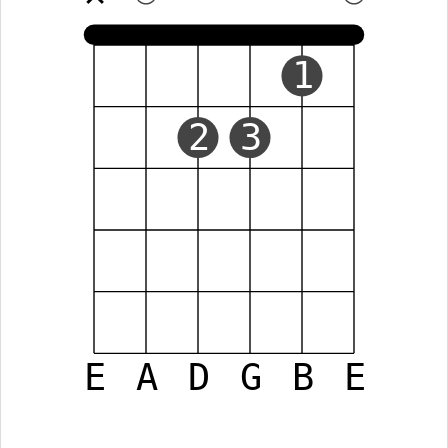
1
2
3
E
A
D
G
B
E