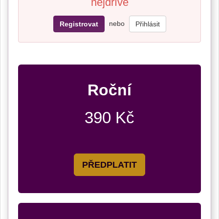
nejdříve
nebo
Registrovat
Přihlásit
Roční
390 Kč
PŘEDPLATIT