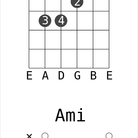
2
3
4
E
A
D
G
B
E
Ami
✕