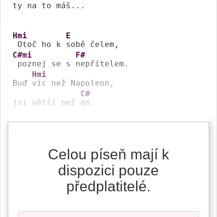
ty na to 
máš... 

Hmi
E
 Otoč ho k 
C#mi
F#
 poznej se s 
nepřítelem.

Hmi
Buď 
víc než Napoleon,

C#
jsi větší než 
on.
Celou píseň mají k
dispozici pouze
předplatitelé.