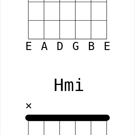
E
A
D
G
B
E
Hmi
✕