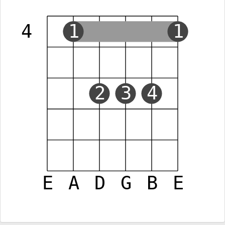
4
1
1
2
3
4
E
A
D
G
B
E