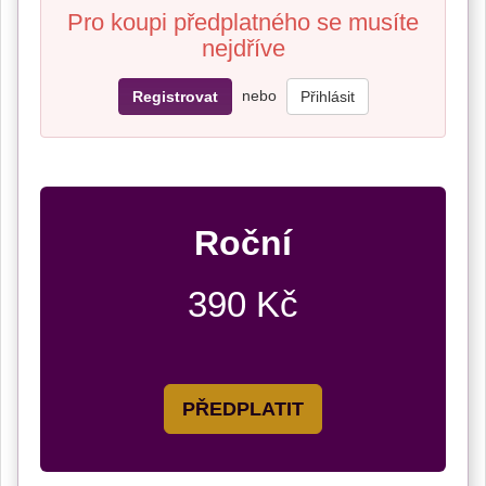
Pro koupi předplatného se musíte
nejdříve
nebo
Registrovat
Přihlásit
Roční
390 Kč
PŘEDPLATIT