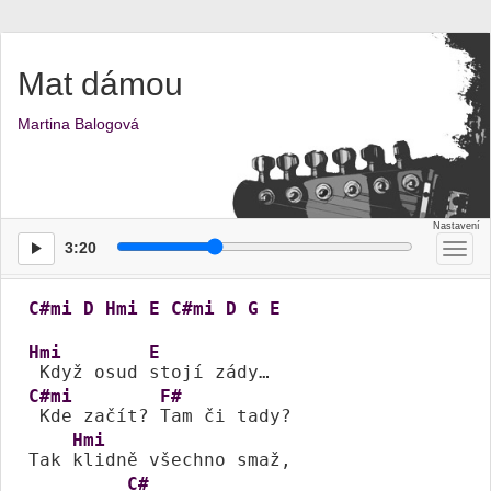
Mat dámou
Martina Balogová
3:20
Přep
men
C#mi
D
Hmi
E
C#mi
D
G
E
Hmi
E
 Když osud 
C#mi
F#
 Kde začít? 
Tam či tady?

Hmi
Tak 
klidně všechno smaž,

C#