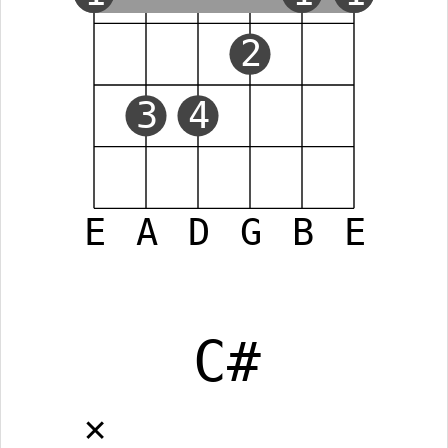
2
3
4
E
A
D
G
B
E
C#
✕