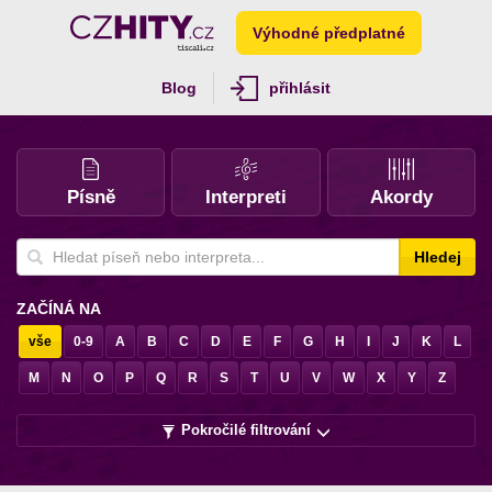
Výhodné předplatné
Blog
přihlásit
Písně
Interpreti
Akordy
Hledej
ZAČÍNÁ NA
vše
0-9
A
B
C
D
E
F
G
H
I
J
K
L
M
N
O
P
Q
R
S
T
U
V
W
X
Y
Z
Pokročilé filtrování