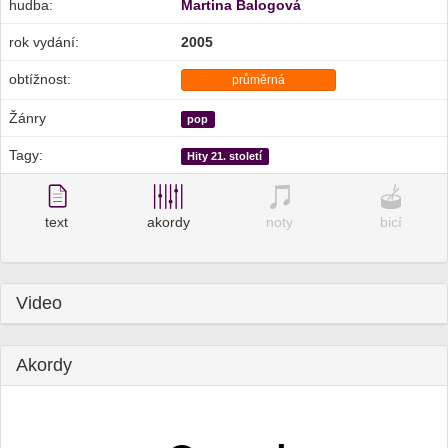
hudba:
Martina Balogová
rok vydání:
2005
obtížnost:
průměrná
Žánry
pop
Tagy:
Hity 21. století
text
akordy
noty
bicí
Video
Akordy