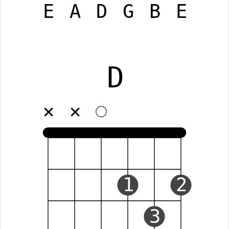
E
A
D
G
B
E
D
✕
✕
1
2
3