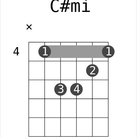
C#mi
✕
4
1
1
2
3
4