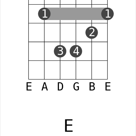
1
1
2
3
4
E
A
D
G
B
E
E