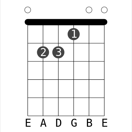
1
2
3
E
A
D
G
B
E