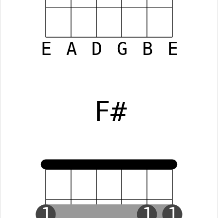
E
A
D
G
B
E
F#
1
1
1