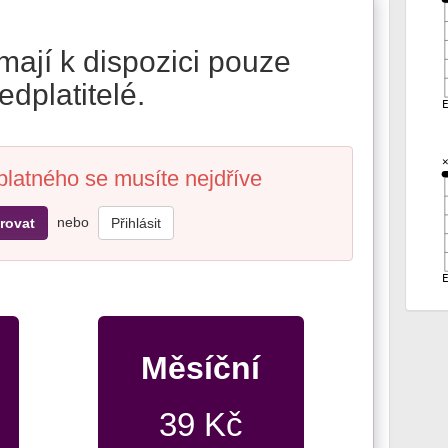
mají k dispozici pouze
edplatitelé.
platného se musíte nejdříve
nebo
rovat
Přihlásit
Měsíční
39 Kč