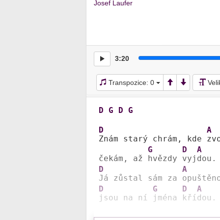
Josef Laufer
3:20
Transpozice:
0
Vel
D
G
D
G
D
A
Znám starý chrám, kde 
zv
G
D
A
čekám, až 
hvězdy 
vyj
D
A
Já zůstal sám za 
opuštěn
D
G
D
A
jsou na ní 
jména 
kří
dou.