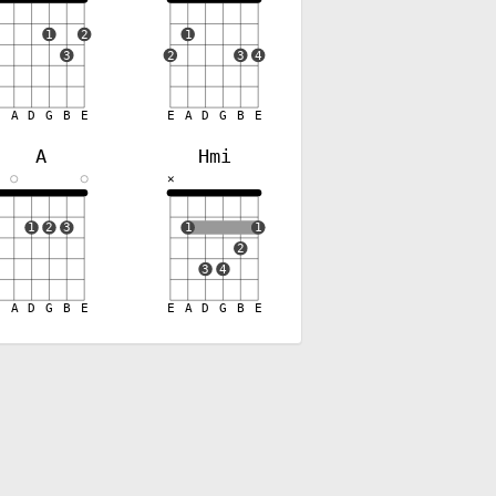
1
2
1
3
2
3
4
E
A
D
G
B
E
E
A
D
G
B
E
A
Hmi
✕
✕
1
2
3
1
1
2
3
4
E
A
D
G
B
E
E
A
D
G
B
E