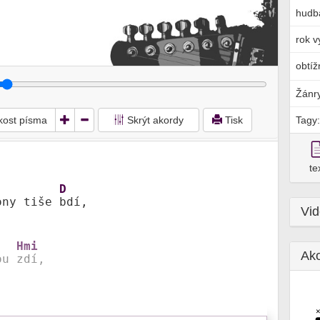
hudb
rok v
obtíž
Žánr
ikost písma
Skrýt akordy
Tisk
Tagy:
te
D
ony tiše 
bdí,

Vi
Hmi
Ak
ou 