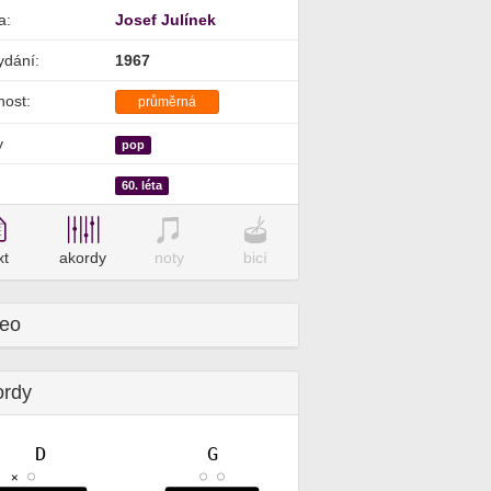
a:
Josef Julínek
ydání:
1967
nost:
průměrná
y
pop
60. léta
xt
akordy
noty
bicí
deo
ordy
D
G
✕
✕