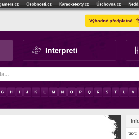
igamers.cz
Osobnosti.cz
Karaoketexty.cz
Úschovna.cz
Nedd
níze.cz
StartupInsider.cz
Výhodné předplatné
Interpreti
G
H
I
J
K
L
M
N
O
P
Q
R
S
T
U
V
Inf
text: