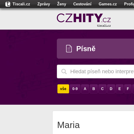
Tiscali.cz
Zprávy
Ženy
Cestování
Games.cz
Prof
Moulík.cz
Fights.cz
Sport
Dokina.cz
CZhity.cz
Našepe
Písně
vše
0-9
A
B
C
D
E
F
Maria