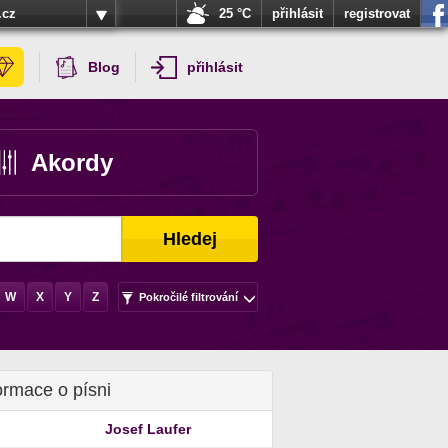
.cz
25 °C
přihlásit
registrovat
Blog
přihlásit
Akordy
Hledej
W
X
Y
Z
Pokročilé filtrování
ormace o písni
Josef Laufer