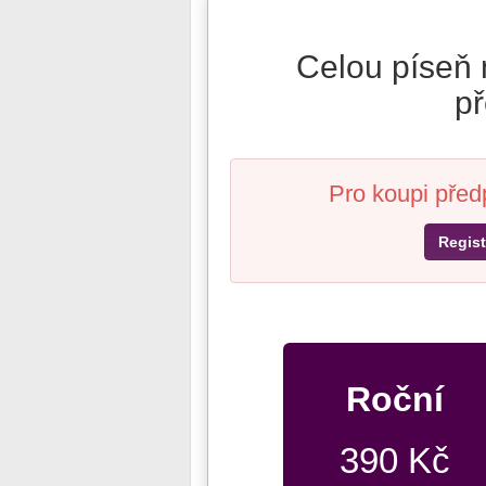
Celou píseň 
př
Pro koupi před
Regist
Roční
390 Kč