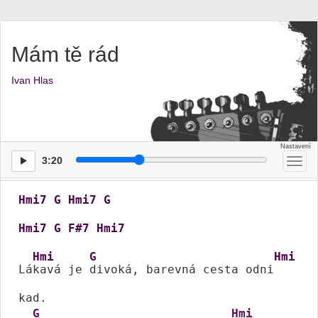
Mám tě rád
Ivan Hlas
3:20
Přep
men
Hmi7
G
Hmi7
G
Hmi7
G
F#7
Hmi7
Hmi
G
Hmi
Lá
kavá je 
divoká, barevná cesta odni
kad.

G
Hmi