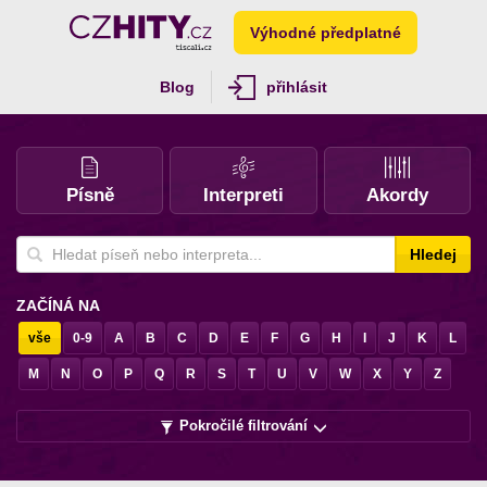
Výhodné předplatné
Blog
přihlásit
Písně
Interpreti
Akordy
Hledej
ZAČÍNÁ NA
vše
0-9
A
B
C
D
E
F
G
H
I
J
K
L
M
N
O
P
Q
R
S
T
U
V
W
X
Y
Z
Pokročilé filtrování