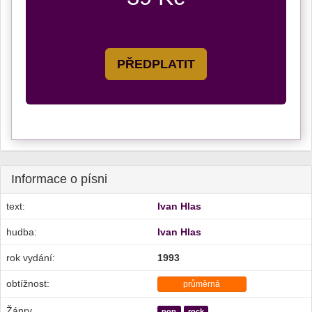
PŘEDPLATIT
Informace o písni
text:
Ivan Hlas
hudba:
Ivan Hlas
rok vydání:
1993
obtížnost:
průměrná
Žánry
pop
rock