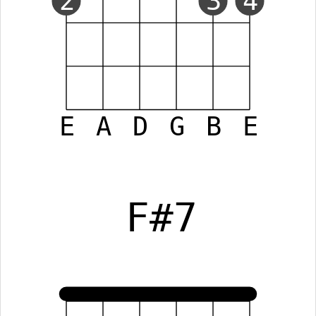
2
3
4
E
A
D
G
B
E
F#7