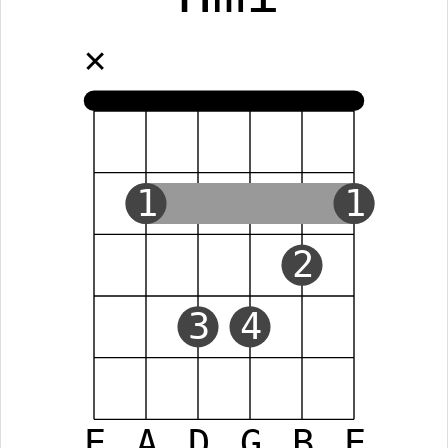
✕
1
1
2
3
4
E
A
D
G
B
E