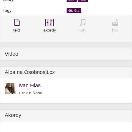
Tagy:
90. léta
text
akordy
noty
bicí
Video
Alba na Osobnosti.cz
Ivan Hlas
z roku: None
Akordy