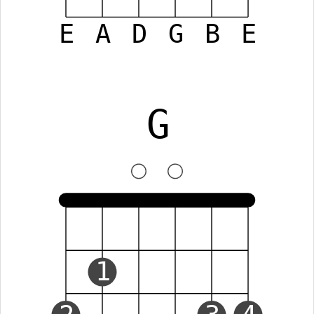
E
A
D
G
B
E
G
1