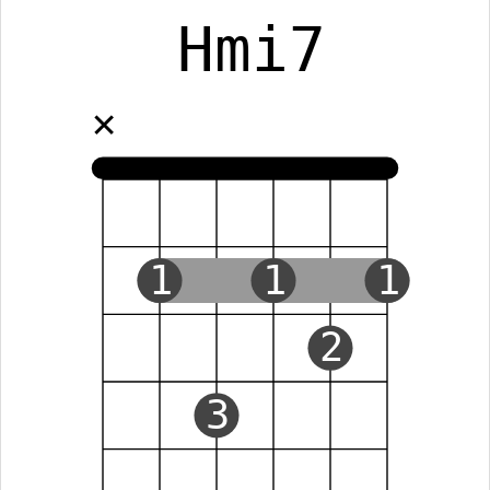
Hmi7
✕
1
1
1
2
3