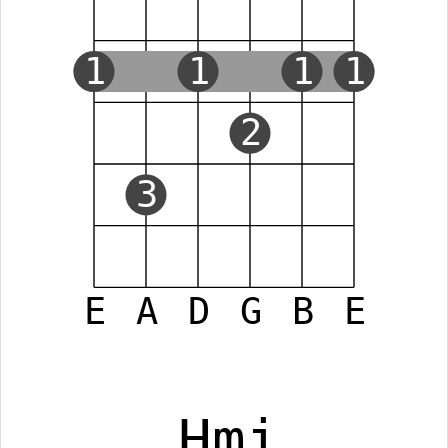
1
1
1
1
2
3
E
A
D
G
B
E
Hmi