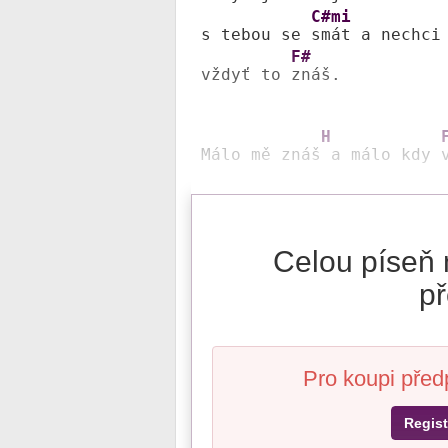
C#mi
s tebou se 
smát a nechci
F#
vždyť to 
znáš. 

H
Málo mě znáš
 a málo kdy 
Celou píseň 
př
Pro koupi před
Regist