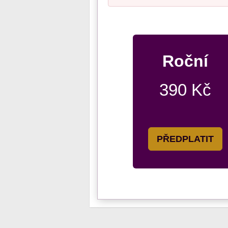
Roční
390 Kč
PŘEDPLATIT