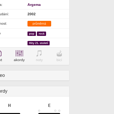
a:
Argema
ydání:
2002
nost:
průměrná
y
pop
rock
Hity 21. století
xt
akordy
noty
bicí
deo
ordy
H
E
✕