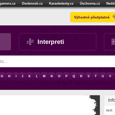
igamers.cz
Osobnosti.cz
Karaoketexty.cz
Úschovna.cz
Nedd
níze.cz
StartupInsider.cz
Výhodné předplatné
Interpreti
G
H
I
J
K
L
M
N
O
P
Q
R
S
T
U
V
Inf
text: