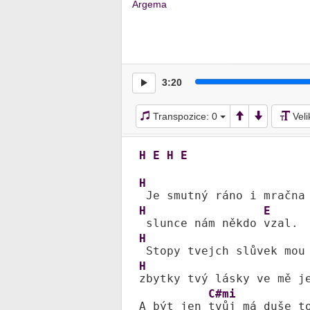
Argema
3:20
Transpozice:
0
Vel
H
E
H
E
H
 Je smutný ráno i mračna
H
E
 slunce nám někdo 
H
 Stopy tvejch slůvek mou
H
zbytky tvý lásky ve mě j
C#mi
A být jen 
tvůj má duše t