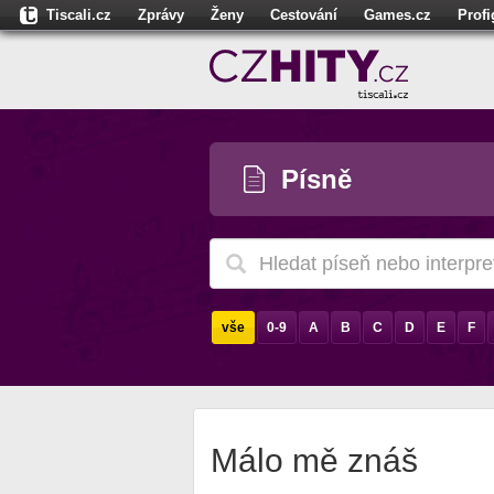
Tiscali.cz
Zprávy
Ženy
Cestování
Games.cz
Prof
Moulík.cz
Fights.cz
Sport
Dokina.cz
CZhity.cz
Našepe
Písně
vše
0-9
A
B
C
D
E
F
Málo mě znáš