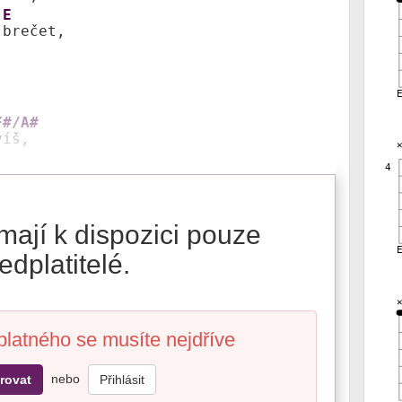
E
 
brečet, 

F#/A#
víš,
4
mají k dispozici pouze
edplatitelé.
platného se musíte nejdříve
nebo
rovat
Přihlásit