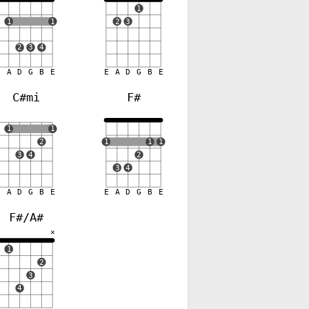
1
1
1
2
3
2
3
4
E
A
D
G
B
E
E
A
D
G
B
E
C#mi
F#
✕
1
1
2
1
1
1
3
4
2
3
4
E
A
D
G
B
E
E
A
D
G
B
E
F#/A#
✕
✕
1
2
3
4