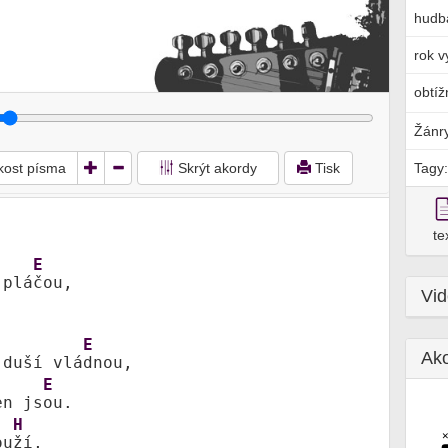
hudb
rok v
obtíž
Žánr
ikost písma
Skrýt akordy
Tisk
Tagy:
te
E
 plá
Vi
E
Ak
 duší vlá
E
en js
ou. 

H
ou
ží, 
