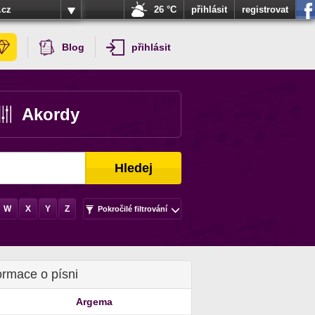
.cz
26 °C
přihlásit
registrovat
Blog
přihlásit
Akordy
Hledej
W
X
Y
Z
Pokročilé filtrování
ormace o písni
Argema