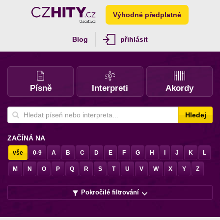
Výhodné předplatné
Blog
přihlásit
Písně
Interpreti
Akordy
Hledej
ZAČÍNÁ NA
vše
0-9
A
B
C
D
E
F
G
H
I
J
K
L
M
N
O
P
Q
R
S
T
U
V
W
X
Y
Z
Pokročilé filtrování