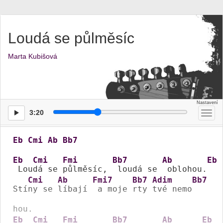
Loudá se půlměsíc
Marta Kubišová
3:20
Přep
men
Eb
Cmi
Ab
Bb7
Eb
Cmi
Fmi
Bb7
Ab
Eb
 Lou
dá se 
půlměsíc, 
 loudá se 
 oblohou.
Cmi
Ab
Fmi7
Bb7
Adim
Bb7
Stí
ny se 
líbají 
 a moje 
rty 
tvé nemo
Eb
Cmi
Fmi
Bb7
Ab
Eb