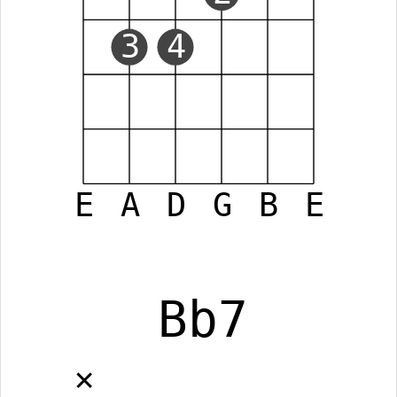
3
4
E
A
D
G
B
E
Bb7
✕