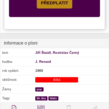
PŘEDPLATIT
Informace o písni
text:
Jiří Štaidl
,
Rostislav Černý
hudba:
J. Renard
rok vydání:
1965
obtížnost:
těžká
Žánry
pop
Tagy:
60. léta
Waltz