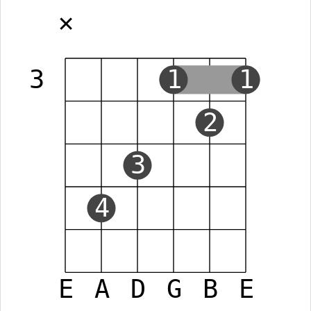
✕
3
1
1
2
3
4
E
A
D
G
B
E