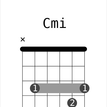
Cmi
✕
1
1
2