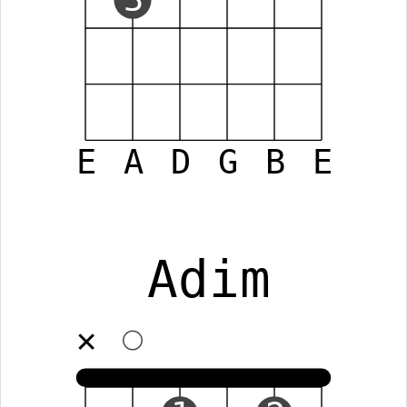
E
A
D
G
B
E
Adim
✕