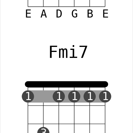
E
A
D
G
B
E
Fmi7
1
1
1
1
1
3