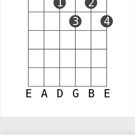
1
2
3
4
E
A
D
G
B
E