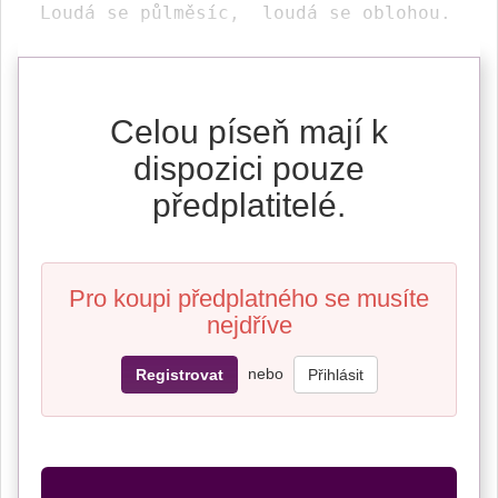
 Lou
dá se 
půlměsíc, 
 loudá se 
oblohou.
Celou píseň mají k
dispozici pouze
předplatitelé.
Pro koupi předplatného se musíte
nejdříve
nebo
Registrovat
Přihlásit