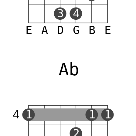
3
4
E
A
D
G
B
E
Ab
4
1
1
1
2