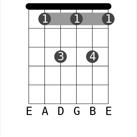
1
1
1
3
4
E
A
D
G
B
E