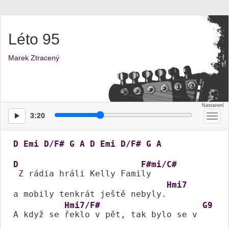
Léto 95
Marek Ztracený
3:20
Přep
men
D
Emi
D/F#
G
A
D
Emi
D/F#
G
A
D
F#mi/C#
 Z rádia hráli Kelly Fami
ly

Hmi7
a mobily tenkrát ještě nebyly.
Hmi7/F#
G9
A když se 
řeklo v pět, tak bylo se v 