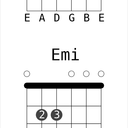
E
A
D
G
B
E
Emi
2
3