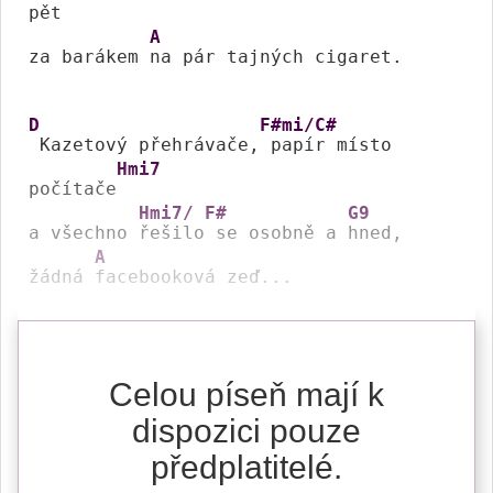
pět

A
za barákem 
na pár tajných cigaret.

D
F#mi/C#
 Kazetový přehrávače,
 papír místo 
Hmi7
počítače
Hmi7/ F#
G9
a všechno 
řešilo se osobně a 
hned,

A
žádná 
Celou píseň mají k
dispozici pouze
předplatitelé.