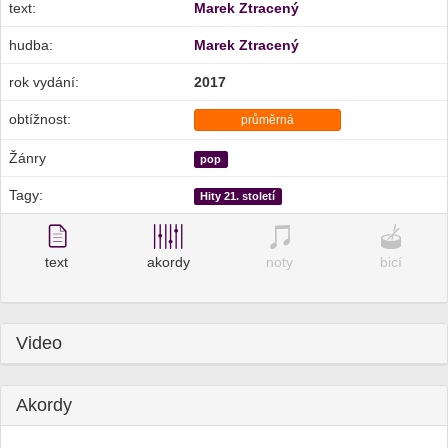
text:
Marek Ztracený
hudba:
Marek Ztracený
rok vydání:
2017
obtížnost:
průměrná
Žánry
pop
Tagy:
Hity 21. století
text
akordy
noty
bicí
Video
Akordy