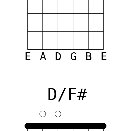
E
A
D
G
B
E
D/F#