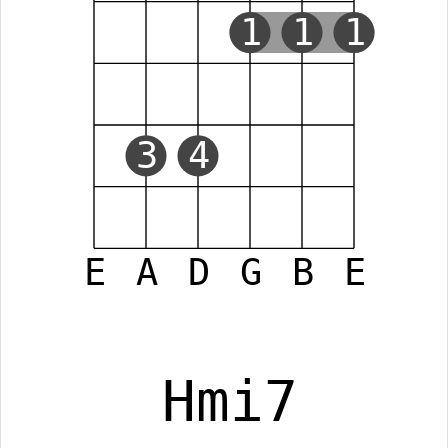
1
1
1
3
4
E
A
D
G
B
E
Hmi7