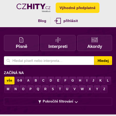
Výhodné předplatné
Blog
přihlásit
Písně
Interpreti
Akordy
Hledej
ZAČÍNÁ NA
vše
0-9
A
B
C
D
E
F
G
H
I
J
K
L
M
N
O
P
Q
R
S
T
U
V
W
X
Y
Z
Pokročilé filtrování