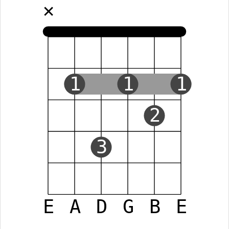
✕
1
1
1
2
3
E
A
D
G
B
E