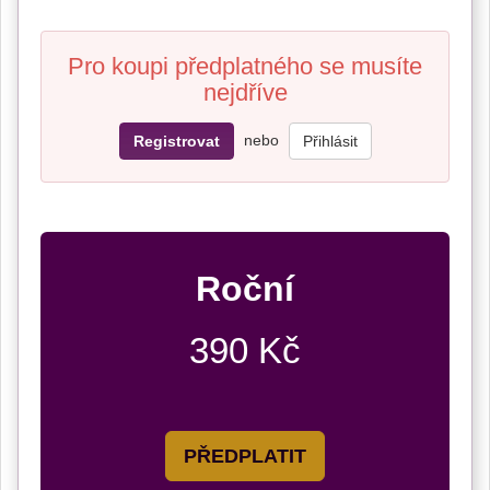
Pro koupi předplatného se musíte
nejdříve
nebo
Registrovat
Přihlásit
Roční
390 Kč
PŘEDPLATIT