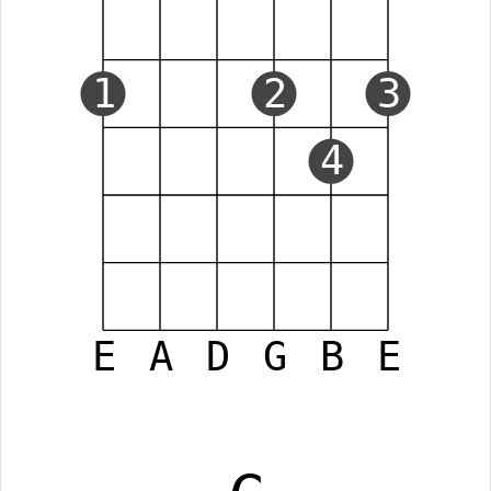
1
2
3
4
E
A
D
G
B
E