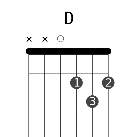
D
✕
✕
1
2
3