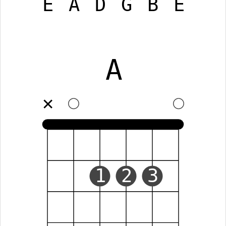
E
A
D
G
B
E
A
✕
1
2
3