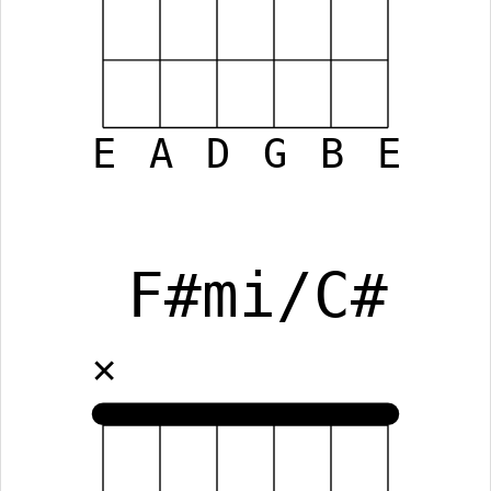
E
A
D
G
B
E
F#mi/C#
✕