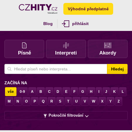
Výhodné předplatné
Blog
přihlásit
Písně
Interpreti
Akordy
Hledej
ZAČÍNÁ NA
vše
0-9
A
B
C
D
E
F
G
H
I
J
K
L
M
N
O
P
Q
R
S
T
U
V
W
X
Y
Z
Pokročilé filtrování