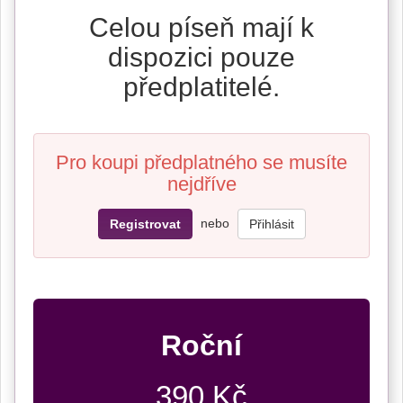
Celou píseň mají k
dispozici pouze
předplatitelé.
Pro koupi předplatného se musíte
nejdříve
nebo
Registrovat
Přihlásit
Roční
390 Kč