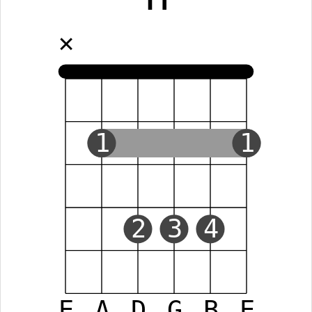
✕
1
1
2
3
4
E
A
D
G
B
E