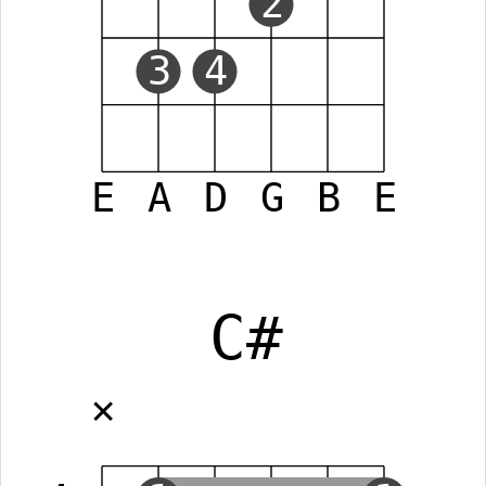
2
3
4
E
A
D
G
B
E
C#
✕