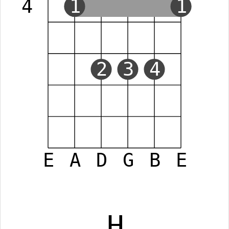
4
1
1
2
3
4
E
A
D
G
B
E
H