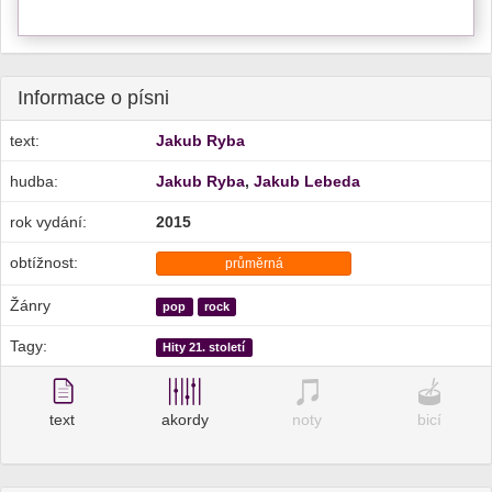
Informace o písni
text:
Jakub Ryba
hudba:
Jakub Ryba
,
Jakub Lebeda
rok vydání:
2015
obtížnost:
průměrná
Žánry
pop
rock
Tagy:
Hity 21. století
text
akordy
noty
bicí