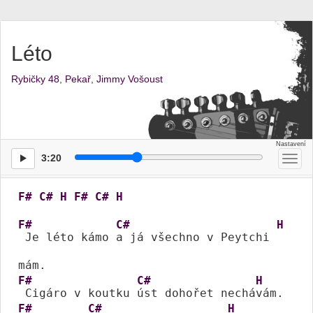
Léto
Rybičky 48
,
Pekař
,
Jimmy Vošoust
3:20
Přep
men
F#
C#
H
F#
C#
H
F#
C#
H
 Je léto kámo 
a já všechno v Peytchi 
F#
C#
H
 Cigáro v koutku 
úst dohořet nechá
F#
C#
H