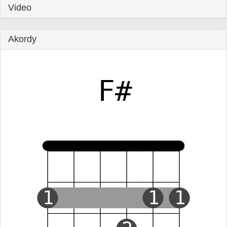
Video
Akordy
F#
1
1
1