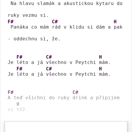
 Na hlavu 
slamák a akustickou 
kytaru do 
F#
C#
H
 Panáka co mám 
rád v klidu si dám a 
pak 
- oddechnu si, že.

F#
C#
H
Je 
léto a já 
všechno v Peytchi 
mám.

F#
C#
H
Je 
léto a já 
všechno v Peytchi 
mám.

F#
C#
A teď všichni do ruky 
drink a připijem 
H
si 
též.