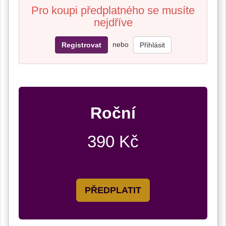
Pro koupi předplatného se musíte
nejdříve
nebo
Registrovat
Přihlásit
Roční
390 Kč
PŘEDPLATIT