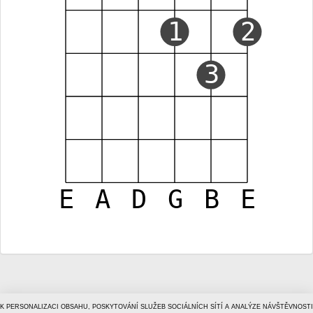
1
2
3
E
A
D
G
B
E
K PERSONALIZACI OBSAHU, POSKYTOVÁNÍ SLUŽEB SOCIÁLNÍCH SÍTÍ A ANALÝZE NÁVŠTĚVNOSTI