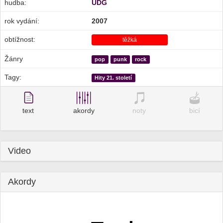
hudba:
UDG
rok vydání:
2007
obtížnost:
těžká
Žánry
pop
punk
rock
Tagy:
Hity 21. století
text
akordy
noty
bicí
Video
Akordy