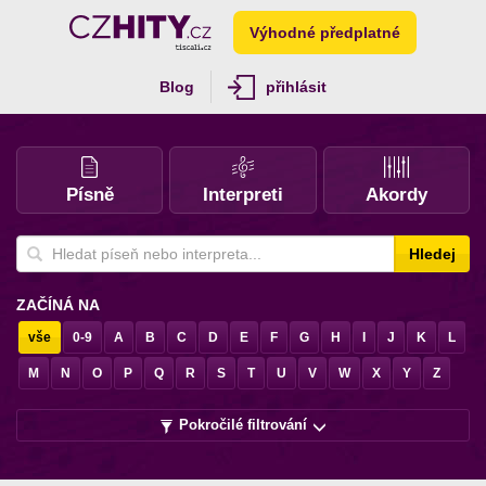
Výhodné předplatné
Blog
přihlásit
Písně
Interpreti
Akordy
Hledej
ZAČÍNÁ NA
vše
0-9
A
B
C
D
E
F
G
H
I
J
K
L
M
N
O
P
Q
R
S
T
U
V
W
X
Y
Z
Pokročilé filtrování