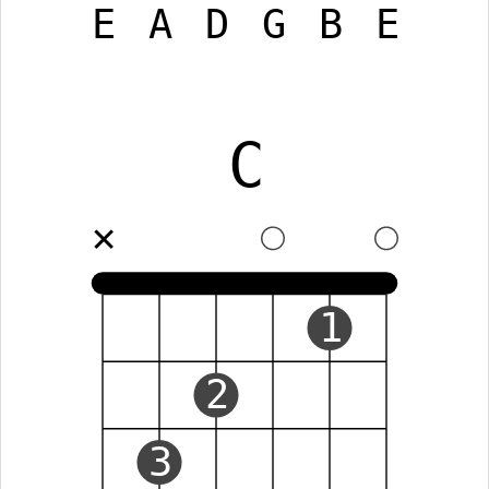
E
A
D
G
B
E
C
✕
1
2
3