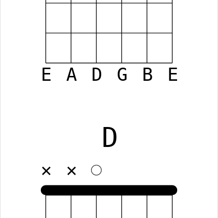
E
A
D
G
B
E
D
✕
✕