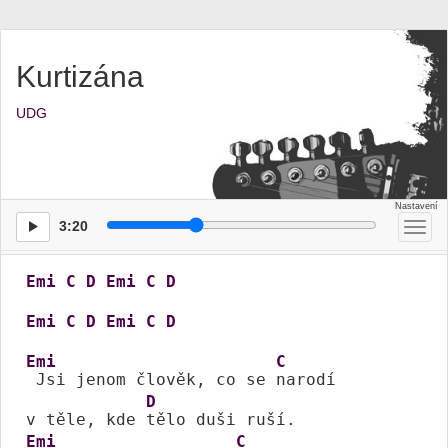
Kurtizána
UDG
3:20
Přep
men
Emi
C
D
Emi
C
D
Emi
C
D
Emi
C
D
Emi
C
 Jsi jenom člověk, co se 
narodí

D
v těle, kde 
Emi
C