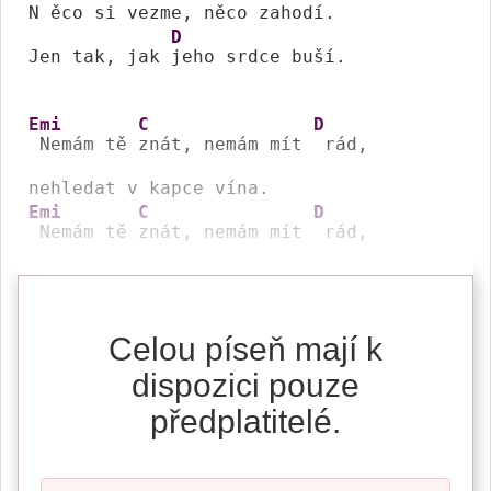
N ěco si vezme, něco 
zahodí.

D
Jen tak, jak 
jeho srdce buší.

Emi
C
D
 Nemám tě 
znát, nemám mít 
 rád, 

Emi
C
D
 Nemám tě 
znát, nemám mít 
 rád,
Celou píseň mají k
dispozici pouze
předplatitelé.