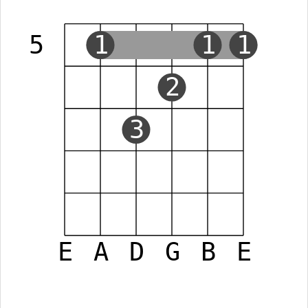
5
1
1
1
2
3
E
A
D
G
B
E