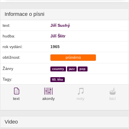
Informace o písni
text:
Jiří Suchý
hudba:
Jiří Šlitr
rok vydání:
1965
obtížnost:
průměrná
Žánry
country
jazz
pop
Tagy:
60. léta
text
akordy
noty
bicí
Video