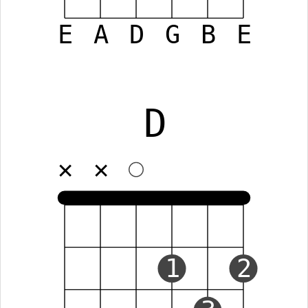
E
A
D
G
B
E
D
✕
✕
1
2