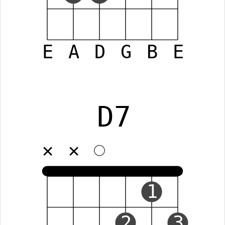
E
A
D
G
B
E
D7
✕
✕
1
2
3