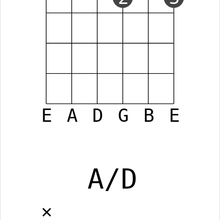
E
A
D
G
B
E
A/D
✕