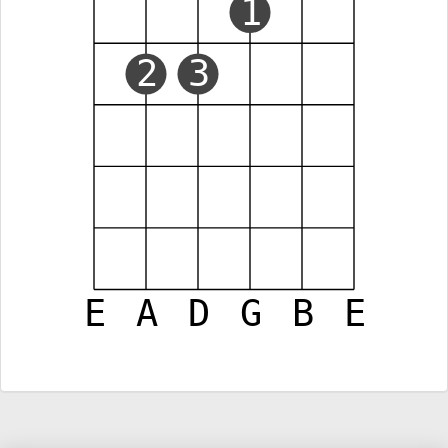
1
2
3
E
A
D
G
B
E