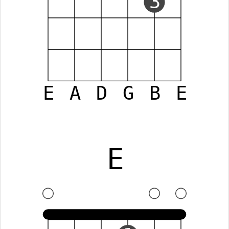
3
E
A
D
G
B
E
E