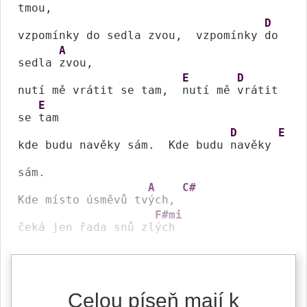
tmou,

D
vzpomínky do sedla zvou,  vzpomínky 
do 
A
sedla 
zvou,   

E
D
nutí mě vrátit se tam,  
nutí mě 
vrátit 
E
se 
tam   

D
E
kde budu navěky sám.  Kde budu 
navěky 
sám.  

A
C#
Kde místo úsměvů tv
ých, 
F#mi
čeká jen řada snů zl
ých 
Celou píseň mají k