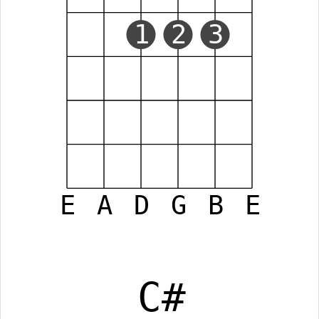
1
2
3
E
A
D
G
B
E
C#