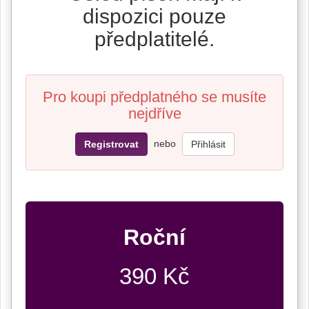
dispozici pouze
předplatitelé.
Pro koupi předplatného se musíte
nejdříve
nebo
Registrovat
Přihlásit
Roční
390 Kč