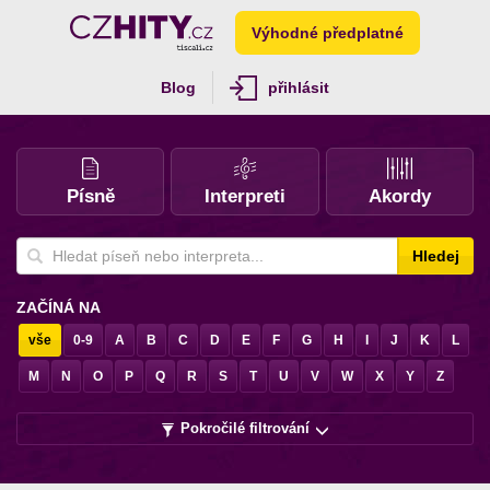
Výhodné předplatné
Blog
přihlásit
Písně
Interpreti
Akordy
Hledej
ZAČÍNÁ NA
vše
0-9
A
B
C
D
E
F
G
H
I
J
K
L
M
N
O
P
Q
R
S
T
U
V
W
X
Y
Z
Pokročilé filtrování