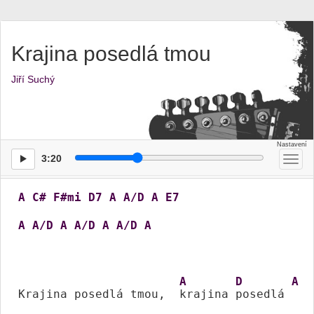
Krajina posedlá tmou
Jiří Suchý
3:20
Přep
men
A
C#
F#mi
D7
A
A/D
A
E7
A
A/D
A
A/D
A
A/D
A
A
D
A
Krajina posedlá tmou,  
krajina 
posedlá 