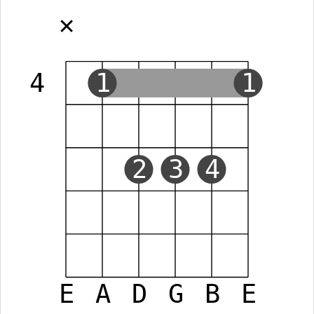
✕
4
1
1
2
3
4
E
A
D
G
B
E