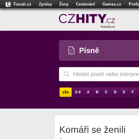
Tiscali.cz
Zprávy
Ženy
Cestování
Games.cz
Prof
Moulík.cz
Fights.cz
Sport
Dokina.cz
CZhity.cz
Našepe
Písně
vše
0-9
A
B
C
D
E
F
Komáři se ženili