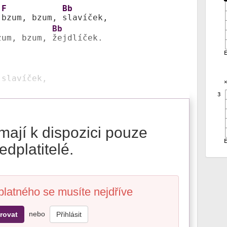
F
Bb
 
bzum, bzum, 
slavíček,

Bb
zum, bzum, 
žejdlíček.

 slavíček,
3
mají k dispozici pouze
edplatitelé.
platného se musíte nejdříve
nebo
rovat
Přihlásit