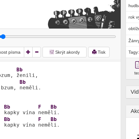
hudb
rok v
obtíž
Žánr
ikost písma
Skrýt akordy
Tisk
Tagy:
Bb
te
bzum, 
ženili,

Bb
 bzum, 
neměli.

Vi
Bb
F
Bb
Ak
, 
kapky vína 
nemě
Bb
F
Bb
, 
kapky vína 
nemě
li.
