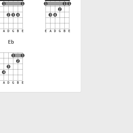
1
1
1
1
1
2
2
3
4
3
4
E
A
D
G
B
E
E
A
D
G
B
E
Eb
✕
1
1
2
3
4
E
A
D
G
B
E