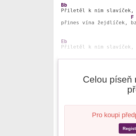
Bb
Přiletěl k nim slavíček,
F
přines vína žejdlíček, 
b
Eb
Přiletěl k nim slavíček,
Celou píseň 
př
Pro koupi před
Regist