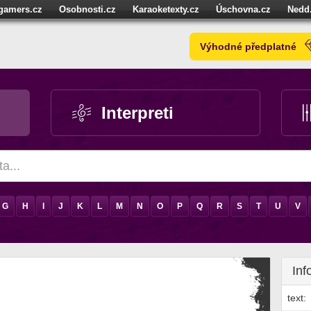
igamers.cz
Osobnosti.cz
Karaoketexty.cz
Úschovna.cz
Nedd
níze.cz
StartupInsider.cz
Výhodné předplatné
Interpreti
G
H
I
J
K
L
M
N
O
P
Q
R
S
T
U
V
Inf
text: