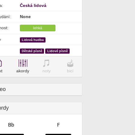
a:
Česká lidová
ydání:
None
nost:
lehká
y
Lidová hudba
Dětské písně
Lidové písně
xt
akordy
noty
bicí
deo
ordy
Bb
F
✕