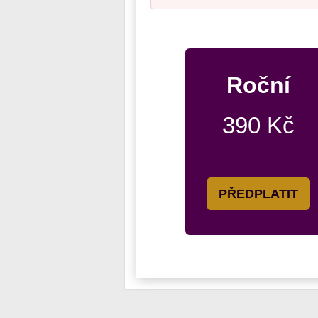
Roční
390 Kč
PŘEDPLATIT