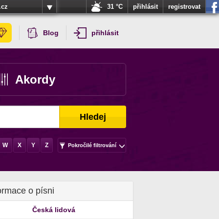
.cz
31 °C
přihlásit
registrovat
Blog
přihlásit
Akordy
Hledej
W
X
Y
Z
Pokročilé filtrování
ormace o písni
Česká lidová