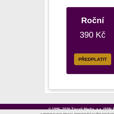
Roční
390 Kč
PŘEDPLATIT
© 1996–2026
Tiscali Media, a.s.
ISSN 