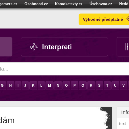
igamers.cz
Osobnosti.cz
Karaoketexty.cz
Úschovna.cz
Nedd
níze.cz
StartupInsider.cz
Výhodné předplatné
Interpreti
G
H
I
J
K
L
M
N
O
P
Q
R
S
T
U
V
Inf
 dám
text: