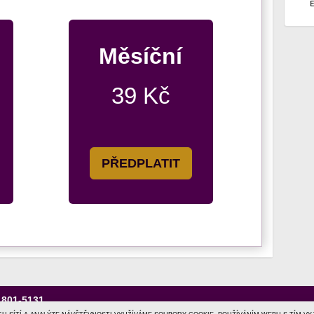
Měsíční
39 Kč
PŘEDPLATIT
1801-5131