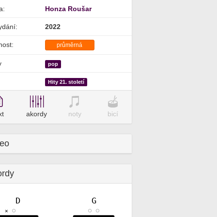
a:
Honza Roušar
ydání:
2022
nost:
průměrná
y
pop
Hity 21. století
xt
akordy
noty
bicí
deo
ordy
D
G
✕
✕