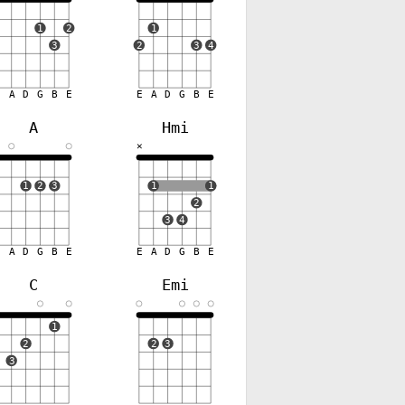
1
2
1
3
2
3
4
E
A
D
G
B
E
E
A
D
G
B
E
A
Hmi
✕
✕
1
2
3
1
1
2
3
4
E
A
D
G
B
E
E
A
D
G
B
E
C
Emi
✕
1
2
2
3
3