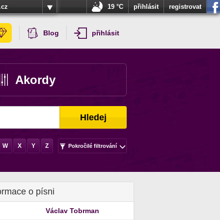
.cz
19 °C
přihlásit
registrovat
Blog
přihlásit
Akordy
Hledej
W
X
Y
Z
Pokročilé filtrování
ormace o písni
Václav Tobrman