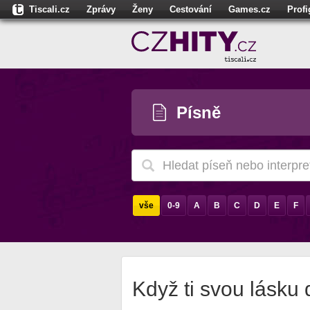
Tiscali.cz
Zprávy
Ženy
Cestování
Games.cz
Prof
Moulík.cz
Fights.cz
Sport
Dokina.cz
CZhity.cz
Našepe
Písně
vše
0-9
A
B
C
D
E
F
Když ti svou lásku