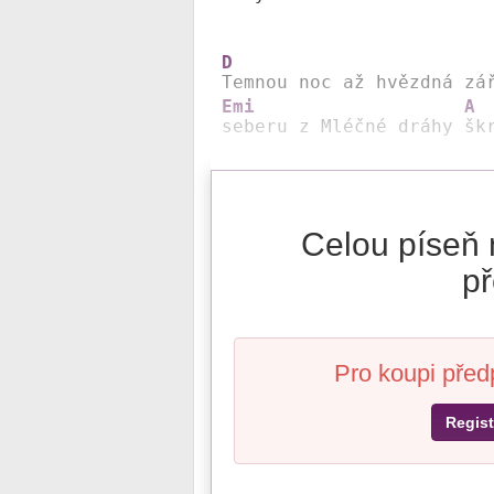
D
Temnou noc až hvězdná zá
Emi
A
seberu z Mléčné dráhy 
šk
Celou píseň 
př
Pro koupi před
Regist