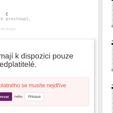
C
ře 
raloupy.
mají k dispozici pouze
edplatitelé.
platného se musíte nejdříve
nebo
rovat
Přihlásit