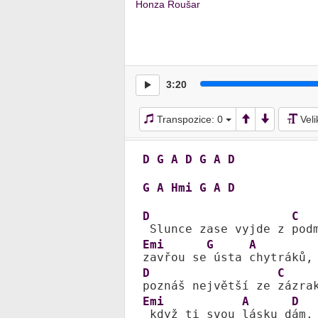
Honza Roušar
3:20
Transpozice:
0
Vel
D
G
A
D
G
A
D
G
A
Hmi
G
A
D
D
C
 Slunce zase vyjde z 
Emi
G
A
zavřou se
 ústa 
D
C
poznáš největší ze 
Emi
A
D
 když ti svou 
lásku d
ám.
