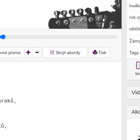
hudb
rok v
obtíž
Žánr
ikost písma
Skrýt akordy
Tisk
Tagy:
te
Vi
Ak