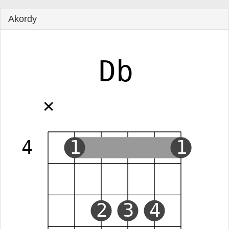
Akordy
Db
✕
4
1
1
2
3
4