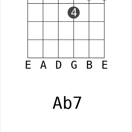
4
E
A
D
G
B
E
Ab7