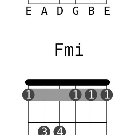
E
A
D
G
B
E
Fmi
1
1
1
1
3
4