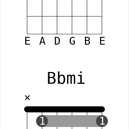
E
A
D
G
B
E
Bbmi
✕
1
1