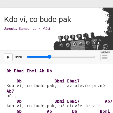
Kdo ví, co bude pak
Jaroslav Samson Lenk
,
Máci
3:20
Přep
men
Db
Bbmi
Ebmi
Ab
Db
Db
Bbmi
Ebmi7
Kdo 
ví, co bude pak
,    
až otevře prvně 
Ab7
oči, 

Db
Bbmi
Ebmi7
Ab7
kdo 
ví, co bude pak
, až 
otevře je víc. 
Gb
Ab
Db
Bbmi