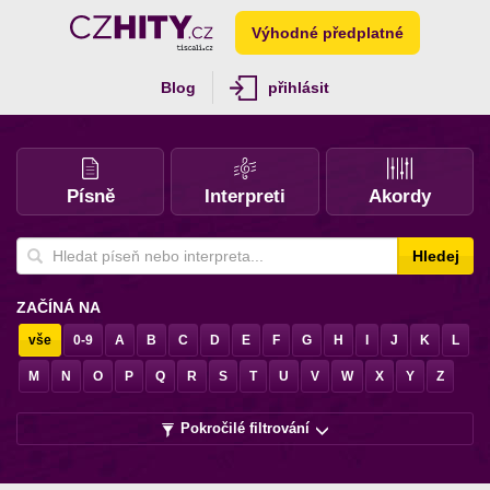
Výhodné předplatné
Blog
přihlásit
Písně
Interpreti
Akordy
Hledej
ZAČÍNÁ NA
vše
0-9
A
B
C
D
E
F
G
H
I
J
K
L
M
N
O
P
Q
R
S
T
U
V
W
X
Y
Z
Pokročilé filtrování