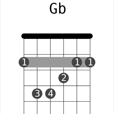
Gb
1
1
1
2
3
4