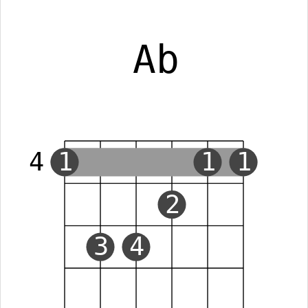
Ab
4
1
1
1
2
3
4