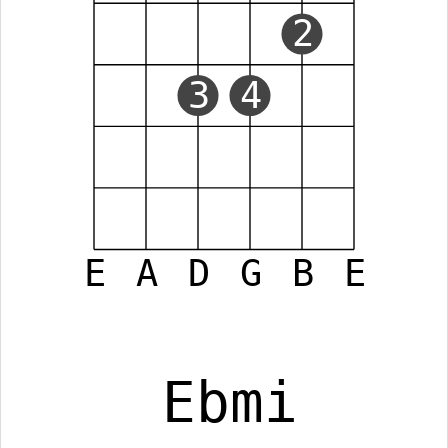
2
3
4
E
A
D
G
B
E
Ebmi