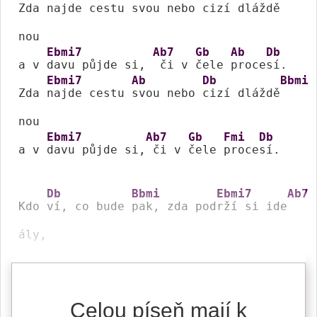
Zda 
najde cestu 
svou nebo 
cizí dláždě
nou 

Ebmi7
Ab7
Gb
Ab
Db
a v 
davu půjde si, 
 či v 
čele 
proce
sí. 

Ebmi7
Ab
Db
Bbmi
Zda 
najde cestu 
svou nebo 
cizí dláždě
nou 

Ebmi7
Ab7
Gb
Fmi
Db
a v 
davu půjde si,
 či v 
čele 
proce
sí. 

Db
Bbmi
Ebmi7
Ab7
Kdo 
ví, co bude 
pak, zda pod
rží si ide
ály, 
Celou píseň mají k