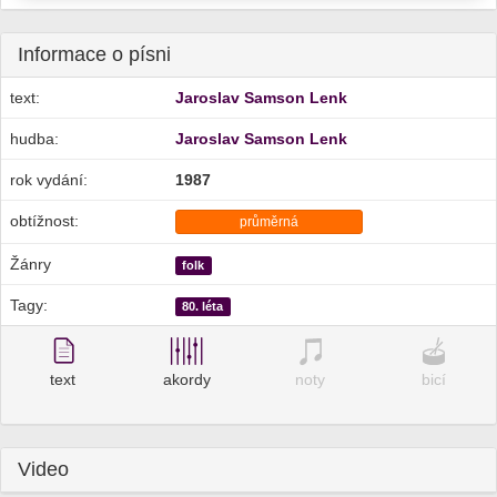
Informace o písni
text:
Jaroslav Samson Lenk
hudba:
Jaroslav Samson Lenk
rok vydání:
1987
obtížnost:
průměrná
Žánry
folk
Tagy:
80. léta
text
akordy
noty
bicí
Video