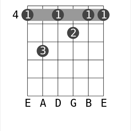
4
1
1
1
1
2
3
E
A
D
G
B
E