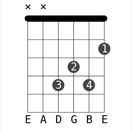
✕
✕
1
2
3
4
E
A
D
G
B
E