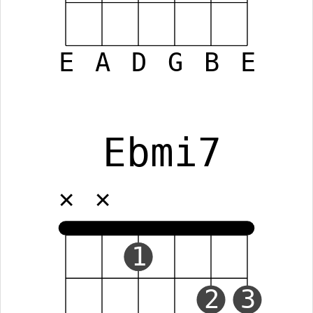
E
A
D
G
B
E
Ebmi7
✕
✕
1
2
3