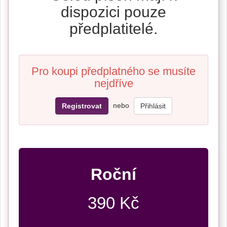
dispozici pouze
předplatitelé.
Pro koupi předplatného se musíte
nejdříve
nebo
Registrovat
Přihlásit
Roční
390 Kč