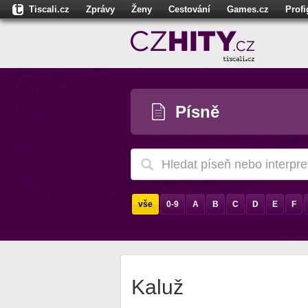
Tiscali.cz
Zprávy
Ženy
Cestování
Games.cz
Prof
Moulík.cz
Fights.cz
Sport
Dokina.cz
CZhity.cz
Našepe
Písně
vše
0-9
A
B
C
D
E
F
Kaluž