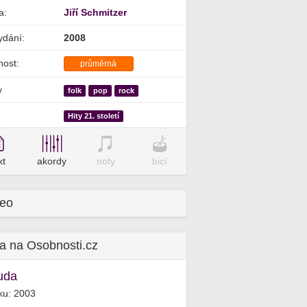
a:
Jiří Schmitzer
ydání:
2008
nost:
průměrná
y
folk
pop
rock
Hity 21. století
xt
akordy
noty
bicí
deo
a na Osobnosti.cz
uda
ku: 2003