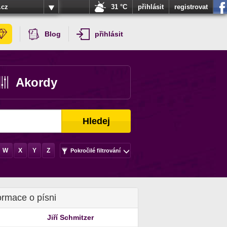
.cz
31 °C
přihlásit
registrovat
Blog
přihlásit
Akordy
Hledej
W
X
Y
Z
Pokročilé filtrování
ormace o písni
Jiří Schmitzer