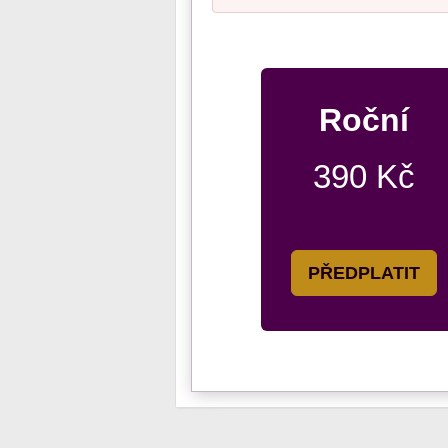
Roční
390 Kč
PŘEDPLATIT