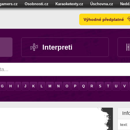
igamers.cz
Osobnosti.cz
Karaoketexty.cz
Úschovna.cz
Nedd
níze.cz
StartupInsider.cz
Výhodné předplatné
Interpreti
G
H
I
J
K
L
M
N
O
P
Q
R
S
T
U
V
Inf
text: