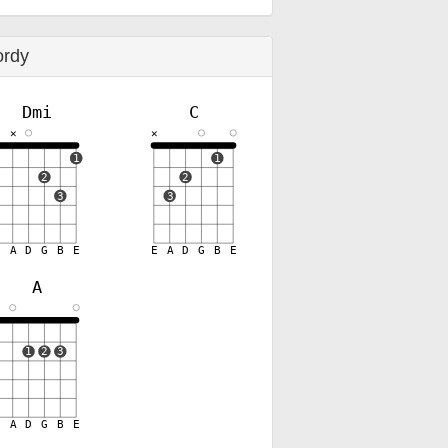
ordy
Dmi
C
✕
✕
✕
1
1
2
2
3
3
E
A
D
G
B
E
E
A
D
G
B
E
A
✕
1
2
3
E
A
D
G
B
E