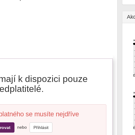
Ak
mají k dispozici pouze
edplatitelé.
platného se musíte nejdříve
nebo
rovat
Přihlásit