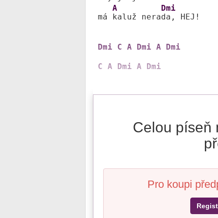
A
Dmi
má 
kaluž nera
da, HEJ! 

Dmi
C
A
Dmi
A
Dmi
C
A
Dmi
A
Dmi
Celou píseň 
př
Pro koupi před
Regist