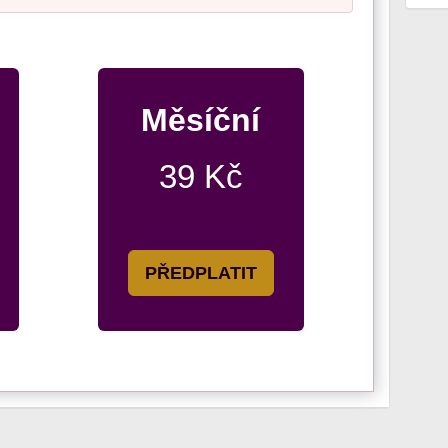
Měsíční
39 Kč
PŘEDPLATIT