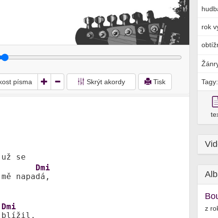
hudb
rok v
obtíž
Žánr
ikost písma
Skrýt akordy
Tisk
Tagy:
te
Vi
Dmi
Alb
 mě napa
dá, 



Bo
Dmi
z ro
 
blížil, 
