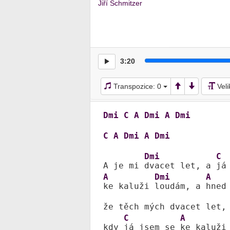
Jiří Schmitzer
3:20
Transpozice:
0
Vel
Dmi
C
A
Dmi
A
Dmi
C
A
Dmi
A
Dmi
Dmi
C
A je mi 
dvacet let, a 
A
Dmi
A
ke kaluži 
loudám, a 
hned
že těch mých dvacet let, 
C
A
kdy 
já jsem se 
ke kaluži