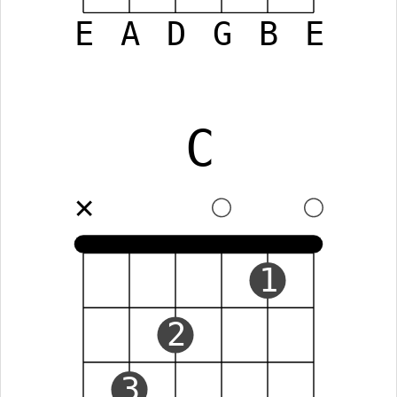
E
A
D
G
B
E
C
✕
1
2
3