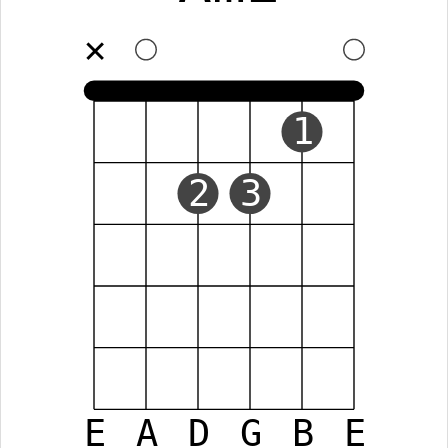
✕
1
2
3
E
A
D
G
B
E