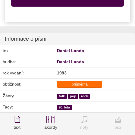
Informace o písni
text:
Daniel Landa
hudba:
Daniel Landa
rok vydání:
1993
obtížnost:
průměrná
Žánry
folk
pop
rock
Tagy:
90. léta
text
akordy
noty
bicí