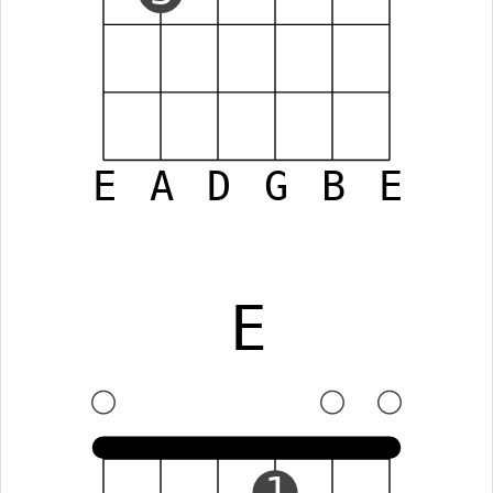
E
A
D
G
B
E
E
1