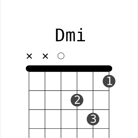
Dmi
✕
✕
1
2
3