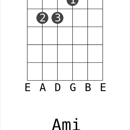
2
3
E
A
D
G
B
E
Ami