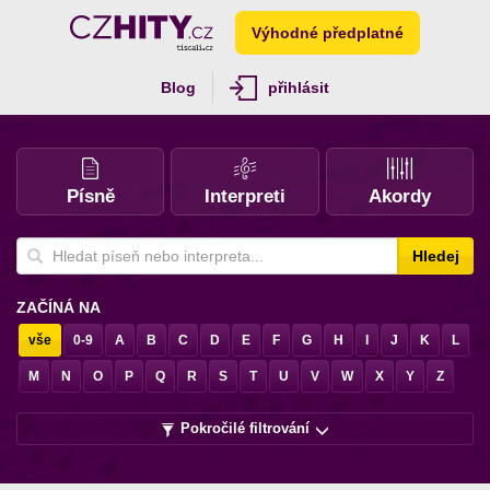
Výhodné předplatné
Blog
přihlásit
Písně
Interpreti
Akordy
Hledej
ZAČÍNÁ NA
vše
0-9
A
B
C
D
E
F
G
H
I
J
K
L
M
N
O
P
Q
R
S
T
U
V
W
X
Y
Z
Pokročilé filtrování