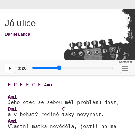
Jó ulice
Daniel Landa
3:20
Přep
men
F
C
E
F
C
E
Ami
Ami
Dmi
C
a v bohatý rodině 
Ami
Vlastní matka nevěděla, jestli ho má 