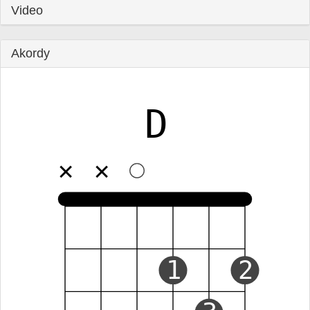
Video
Akordy
D
✕
✕
1
2