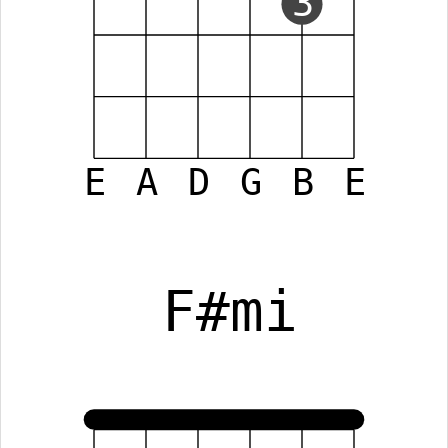
3
E
A
D
G
B
E
F#mi