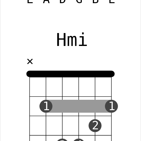
Hmi
✕
1
1
2