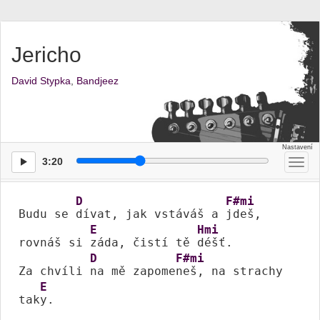
Jericho
David Stypka
,
Bandjeez
3:20
Přep
men
D
F#mi
Budu se 
dívat, jak vstáváš a 
jdeš, 

E
Hmi
rovnáš si 
záda, čistí tě 
déšť. 

D
F#mi
Za chvíli 
na mě zapome
neš, na strachy 
E
tak
y.
