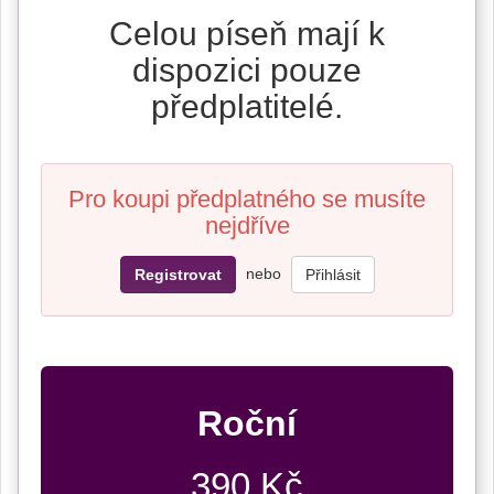
Celou píseň mají k
dispozici pouze
předplatitelé.
Pro koupi předplatného se musíte
nejdříve
nebo
Registrovat
Přihlásit
Roční
390 Kč