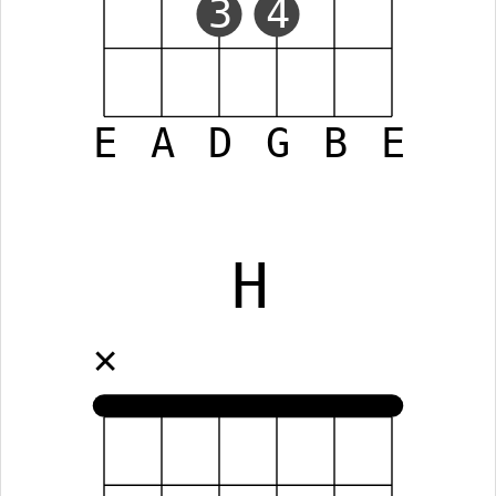
3
4
E
A
D
G
B
E
H
✕