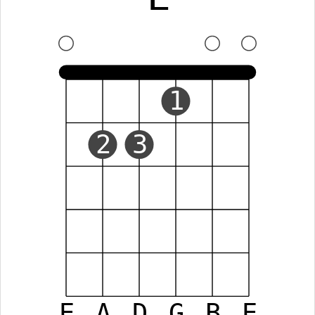
1
2
3
E
A
D
G
B
E