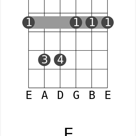
1
1
1
1
3
4
E
A
D
G
B
E
E