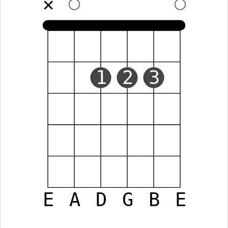
✕
1
2
3
E
A
D
G
B
E