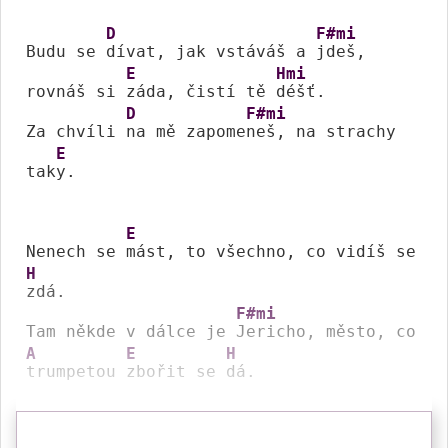
D
F#mi
Budu se 
dívat, jak vstáváš a 
jdeš, 

E
Hmi
rovnáš si 
záda, čistí tě 
déšť. 

D
F#mi
Za chvíli 
na mě zapome
neš, na strachy 
E
tak
y.

E
Nenech se 
mást, to všechno, co vidíš se 
H
zdá. 

F#mi
Tam někde v dálce je 
Jericho, město, co 
A
E
H
trumpetou 
zbořit se 
dá. 