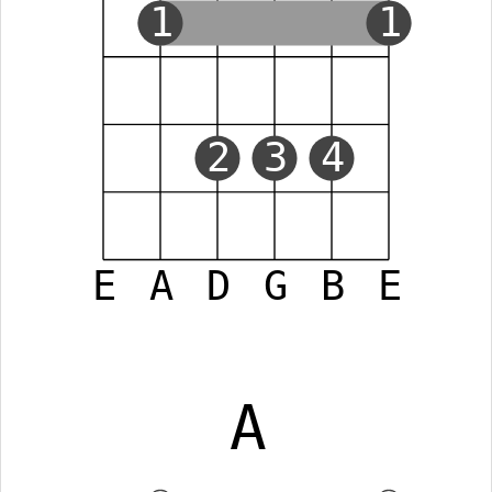
1
1
2
3
4
E
A
D
G
B
E
A