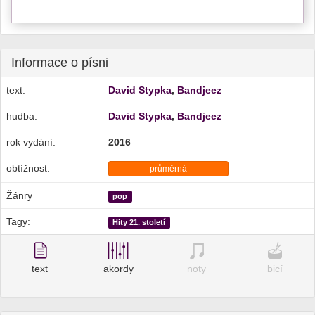
Informace o písni
text:
David Stypka
,
Bandjeez
hudba:
David Stypka
,
Bandjeez
rok vydání:
2016
obtížnost:
průměrná
Žánry
pop
Tagy:
Hity 21. století
text
akordy
noty
bicí