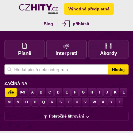
Výhodné předplatné
Blog
přihlásit
Písně
Interpreti
Akordy
Hledej
ZAČÍNÁ NA
vše
0-9
A
B
C
D
E
F
G
H
I
J
K
L
M
N
O
P
Q
R
S
T
U
V
W
X
Y
Z
Pokročilé filtrování