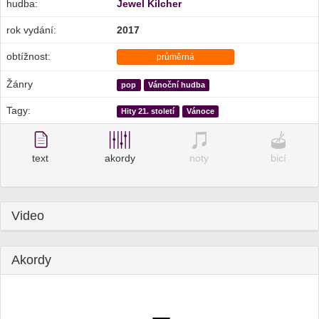
hudba:
Jewel Kilcher
rok vydání:
2017
obtížnost:
průměrná
Žánry
pop
Vánoční hudba
Tagy:
Hity 21. století
Vánoce
text
akordy
noty
bicí
Video
Akordy