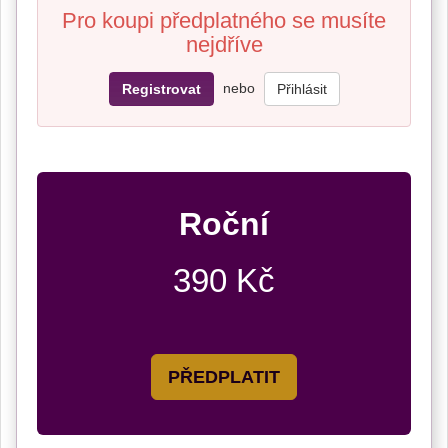
Pro koupi předplatného se musíte
nejdříve
nebo
Registrovat
Přihlásit
Roční
390 Kč
PŘEDPLATIT