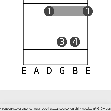
1
1
3
4
E
A
D
G
B
E
K PERSONALIZACI OBSAHU, POSKYTOVÁNÍ SLUŽEB SOCIÁLNÍCH SÍTÍ A ANALÝZE NÁVŠTĚVNOSTI