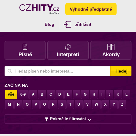
Výhodné předplatné
Blog
přihlásit
Písně
Interpreti
Akordy
Hledej
ZAČÍNÁ NA
vše
0-9
A
B
C
D
E
F
G
H
I
J
K
L
M
N
O
P
Q
R
S
T
U
V
W
X
Y
Z
Pokročilé filtrování