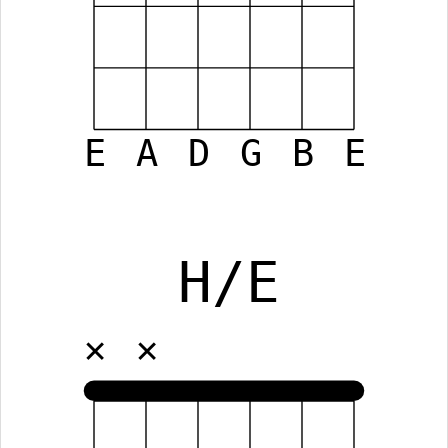
E
A
D
G
B
E
H/E
✕
✕