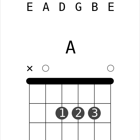
E
A
D
G
B
E
A
✕
1
2
3