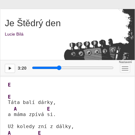
Je Štědrý den
Lucie Bílá
3:20
Přep
men
E
E
Táta balí dárky, 

A
E
a 
máma zpívá 
si. 

A
E