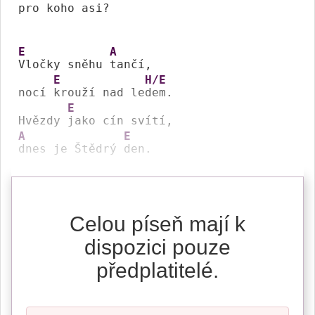
pro koho a
si? 

E
A
Vločky sněhu 
tančí, 

E
H/E
nocí 
krouží nad le
dem. 

E
Hvězdy 
A
E
dnes je Štědrý 
den. 
Celou píseň mají k
dispozici pouze
předplatitelé.