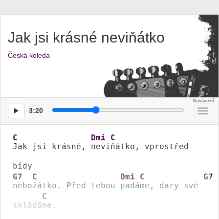
Jak jsi krásné neviňátko
Česká koleda
3:20
Přep
men
C
Dmi
C
Jak jsi krásné, 
nevi
ňátko, vprostřed 
G7
C
Dmi
C
G7
nebo
žátko. Před tebou 
padá
me, dary své 
C
skládá