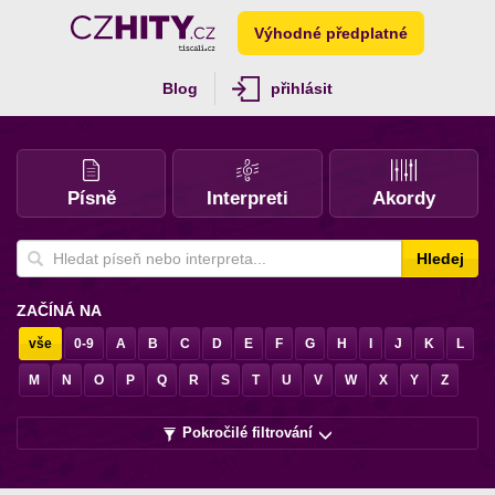
Výhodné předplatné
Blog
přihlásit
Písně
Interpreti
Akordy
Hledej
ZAČÍNÁ NA
vše
0-9
A
B
C
D
E
F
G
H
I
J
K
L
M
N
O
P
Q
R
S
T
U
V
W
X
Y
Z
Pokročilé filtrování