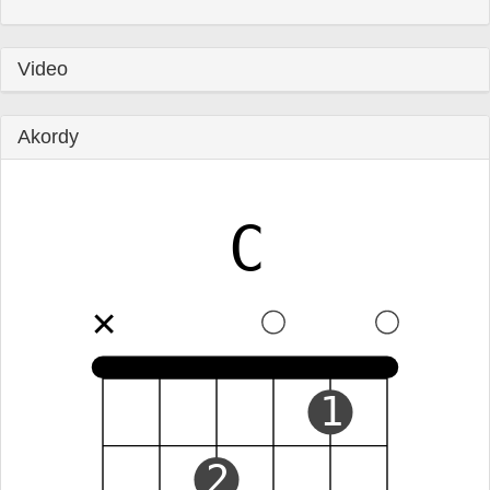
Video
Akordy
C
✕
1
2