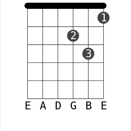
1
2
3
E
A
D
G
B
E