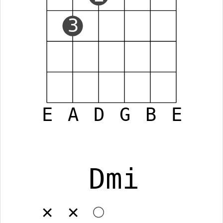
3
E
A
D
G
B
E
Dmi
✕
✕