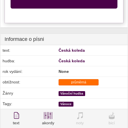
Informace o písni
text:
Česká koleda
hudba:
Česká koleda
rok vydání:
None
obtížnost:
průměrná
Žánry
Vánoční hudba
Tagy:
Vánoce
text
akordy
noty
bicí