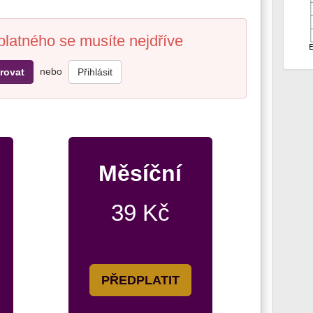
platného se musíte nejdříve
nebo
rovat
Přihlásit
Měsíční
39 Kč
PŘEDPLATIT