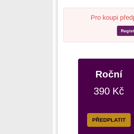
Pro koupi před
Regist
Roční
390 Kč
PŘEDPLATIT