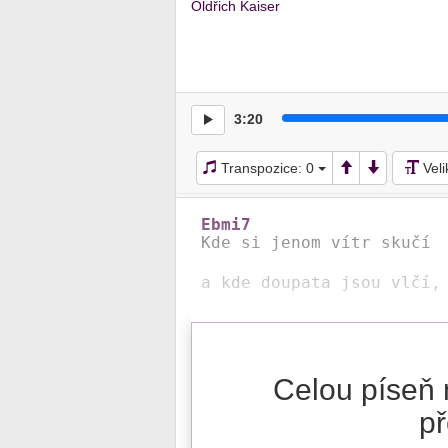
Oldřich Kaiser
3:20
Transpozice:
0
Vel
Ebmi7
Kde si jenom vítr skučí 

a kde doupata jsou vlčí,
Celou píseň 
př