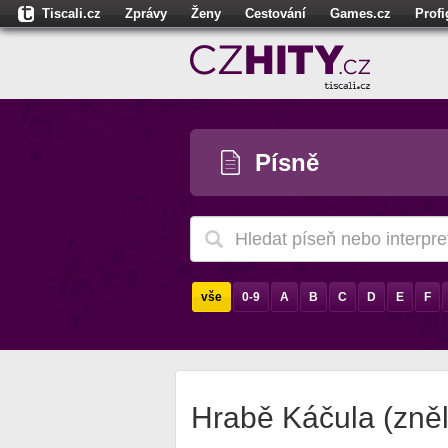
Tiscali.cz
Zprávy
Ženy
Cestování
Games.cz
Prof
Moulík.cz
Fights.cz
Sport
Dokina.cz
CZhity.cz
Našepe
Písně
vše
0-9
A
B
C
D
E
F
Hrabě Káčula (zně