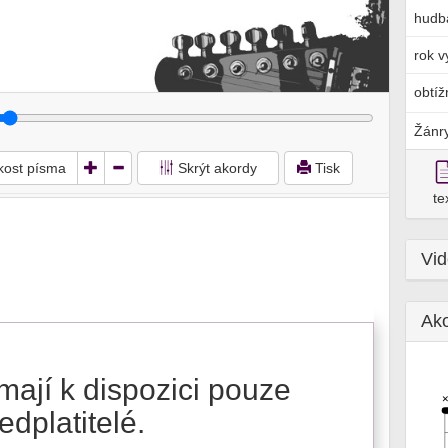
hudb
rok v
obtíž
Žánr
ikost písma
Skrýt akordy
Tisk
te
Vi
Ak
mají k dispozici pouze
edplatitelé.