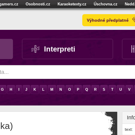
igamers.cz
Osobnosti.cz
Karaoketexty.cz
Úschovna.cz
Nedd
níze.cz
StartupInsider.cz
Výhodné předplatné
Interpreti
G
H
I
J
K
L
M
N
O
P
Q
R
S
T
U
V
Inf
lka)
text: