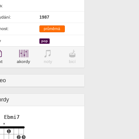
a:
ydání:
1987
nost:
průměrná
y
pop
xt
akordy
noty
bicí
deo
ordy
Ebmi7
✕
✕
1
2
3