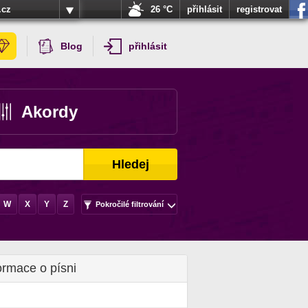
.cz
26 °C
přihlásit
registrovat
Blog
přihlásit
Akordy
Hledej
W
X
Y
Z
Pokročilé filtrování
ormace o písni