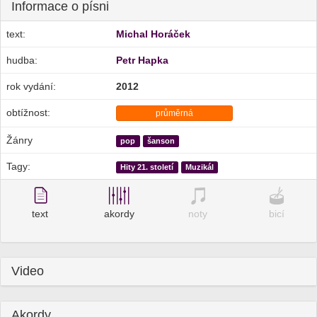
Informace o písni
text:
Michal Horáček
hudba:
Petr Hapka
rok vydání:
2012
obtížnost:
průměrná
Žánry
pop
šanson
Tagy:
Hity 21. století
Muzikál
text
akordy
noty
bicí
Video
Akordy