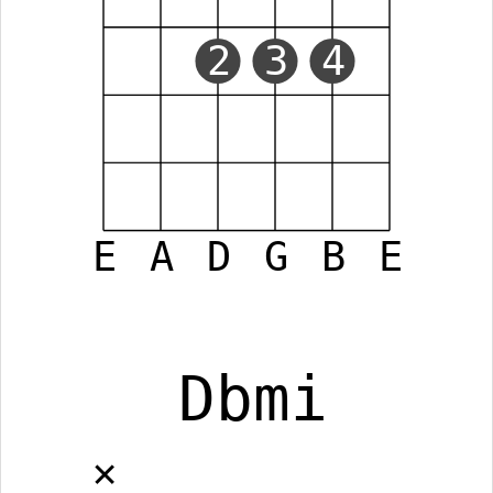
2
3
4
E
A
D
G
B
E
Dbmi
✕