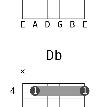
E
A
D
G
B
E
Db
✕
4
1
1