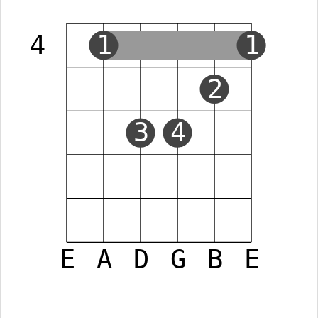
4
1
1
2
3
4
E
A
D
G
B
E