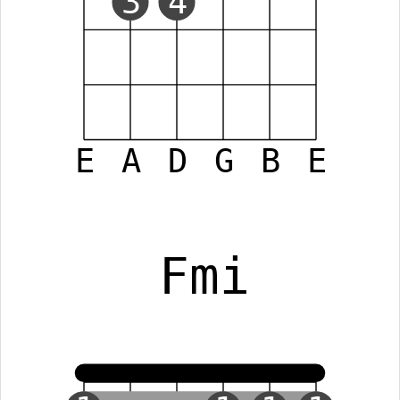
3
4
E
A
D
G
B
E
Fmi