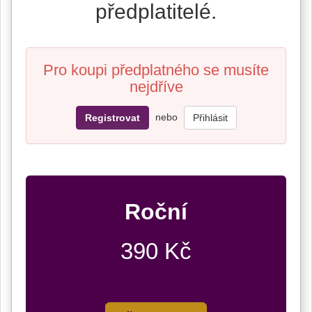
předplatitelé.
Pro koupi předplatného se musíte
nejdříve
nebo
Registrovat
Přihlásit
Roční
390 Kč