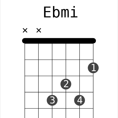
Ebmi
✕
✕
1
2
3
4