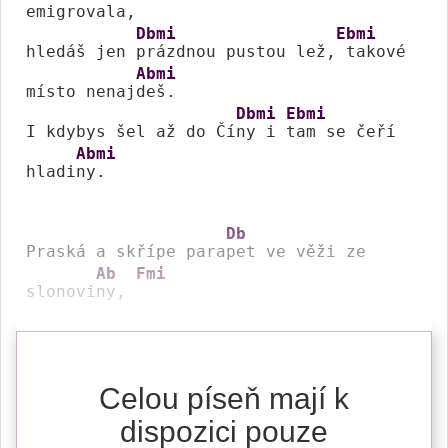
emigrova
la,

Dbmi
Ebmi
hledáš jen 
prázdnou pustou lež,
 takové 
Abmi
místo nenaj
deš.

Dbmi
Ebmi
I kdybys šel až do Čí
ny i 
tam se čeří 
Abmi
hladi
ny.

Db
Praská a skřípe para
pet ve věži ze 
Ab
Fmi
slonovi
ny, 
Celou píseň mají k
dispozici pouze