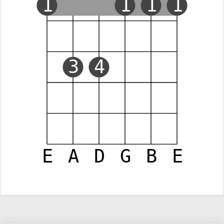
1
1
1
1
3
4
E
A
D
G
B
E