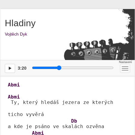
Hladiny
Vojtěch Dyk
3:20
Přep
men
Abmi
Abmi
 Ty, který hledáš jezera ze kterých 
ticho vyvěrá

Db
a kde je psáno ve ska
lách ozvěna 
Abmi