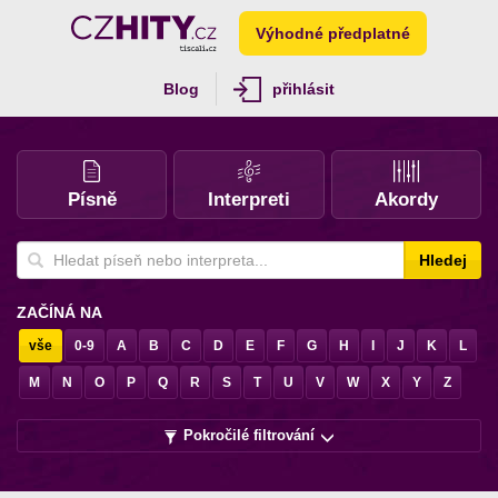
Výhodné předplatné
Blog
přihlásit
Písně
Interpreti
Akordy
Hledej
ZAČÍNÁ NA
vše
0-9
A
B
C
D
E
F
G
H
I
J
K
L
M
N
O
P
Q
R
S
T
U
V
W
X
Y
Z
Pokročilé filtrování