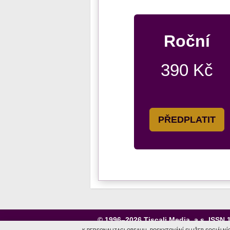
Roční
390 Kč
PŘEDPLATIT
© 1996–2026
Tiscali Media, a.s.
ISSN 