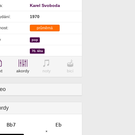
a:
Karel Svoboda
ydání:
1970
nost:
průměrná
y
pop
70. léta
xt
akordy
noty
bicí
deo
ordy
Bb7
Eb
✕
✕