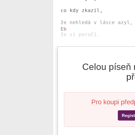
co kdy zkazil,

Eb
Celou píseň 
př
Pro koupi před
Regist