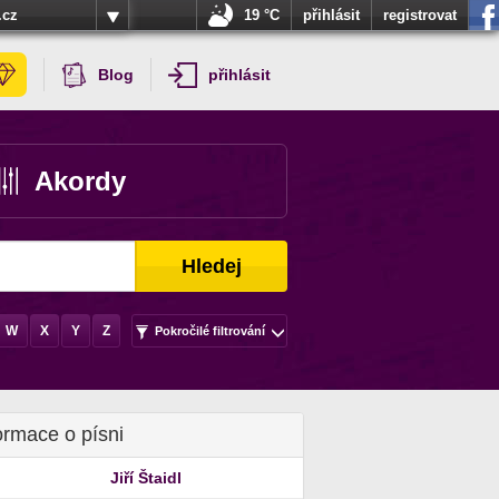
.cz
19 °C
přihlásit
registrovat
Blog
přihlásit
Akordy
Hledej
W
X
Y
Z
Pokročilé filtrování
ormace o písni
Jiří Štaidl