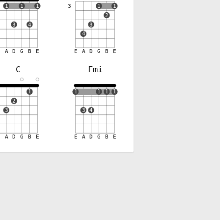
1
1
1
3
1
1
2
3
4
3
4
E
A
D
G
B
E
E
A
D
G
B
E
C
Fmi
✕
1
1
1
1
1
2
3
3
4
E
A
D
G
B
E
E
A
D
G
B
E