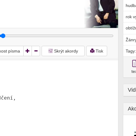
hudb
rok v
obtíž
Žánr
ikost písma
Skrýt akordy
Tisk
Tagy:
te
Vi
čení,

Ak