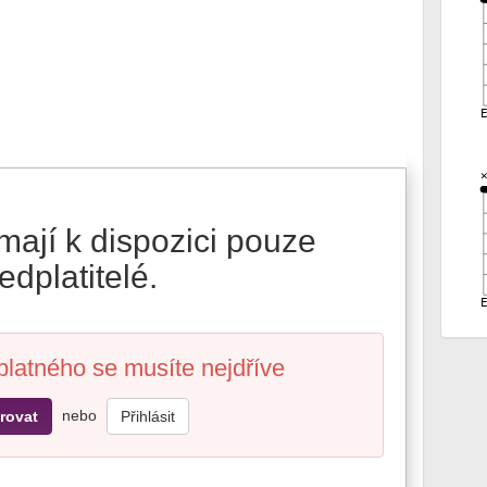
mají k dispozici pouze
edplatitelé.
platného se musíte nejdříve
nebo
rovat
Přihlásit