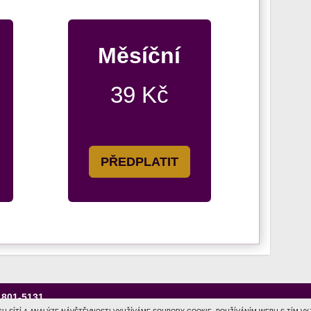
Měsíční
39 Kč
PŘEDPLATIT
1801-5131