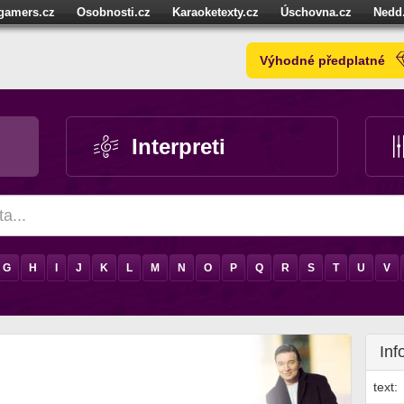
igamers.cz
Osobnosti.cz
Karaoketexty.cz
Úschovna.cz
Nedd
níze.cz
StartupInsider.cz
Výhodné předplatné
Interpreti
G
H
I
J
K
L
M
N
O
P
Q
R
S
T
U
V
Inf
text: