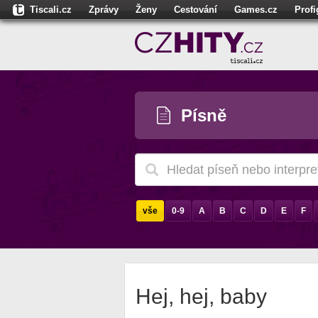
Tiscali.cz
Zprávy
Ženy
Cestování
Games.cz
Prof
Moulík.cz
Fights.cz
Sport
Dokina.cz
CZhity.cz
Našepe
Písně
vše
0-9
A
B
C
D
E
F
Hej, hej, baby