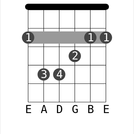
1
1
1
2
3
4
E
A
D
G
B
E