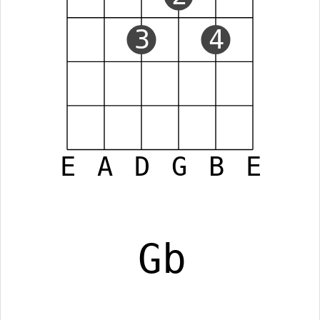
3
4
E
A
D
G
B
E
Gb