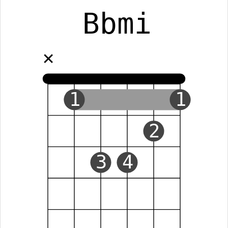
Bbmi
✕
1
1
2
3
4