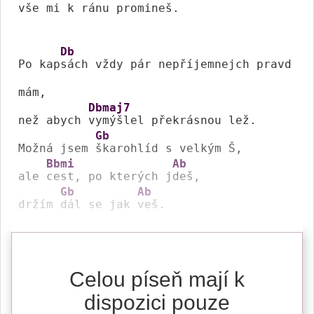
vše mi k 
ránu promi
neš.

Db
Po kap
sách vždy pár nepříjemnejch pravd 
mám,

Dbmaj7
než abych 
vymýšlel překrásnou lež.

Gb
Možná jsem 
škarohlíd s velkým Š,

Bbmi
Ab
ale 
cest, po kterých j
deš,

Gb
Ab
držím 
dál se jak 
veš.
Celou píseň mají k
dispozici pouze