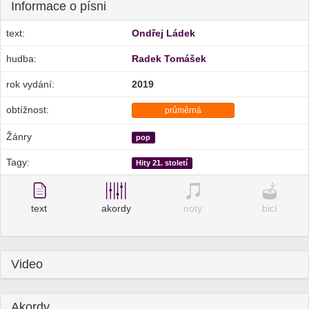
Informace o písni
text:
Ondřej Ládek
hudba:
Radek Tomášek
rok vydání:
2019
obtížnost:
průměrná
Žánry
pop
Tagy:
Hity 21. století
text
akordy
noty
bicí
Video
Akordy