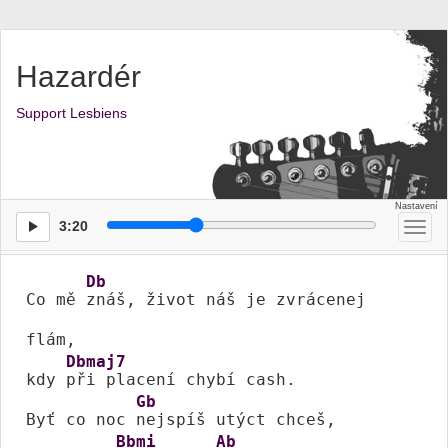
Hazardér
Support Lesbiens
3:20
Přep
men
Db
Co mě 
znáš, život náš je zvrácenej 
flám,

Dbmaj7
kdy 
při placení chybí cash. 

Gb
Byť co noc 
nejspíš utýct chceš,

Bbmi
Ab