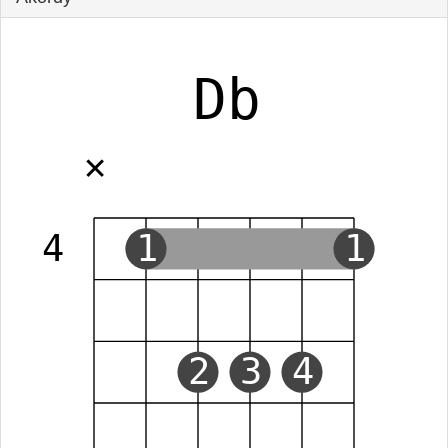
Db
✕
4
1
1
2
3
4