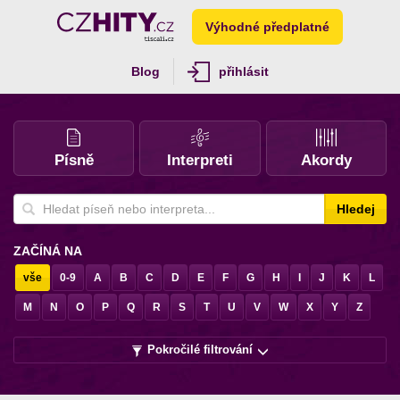
Výhodné předplatné
Blog
přihlásit
Písně
Interpreti
Akordy
Hledej
ZAČÍNÁ NA
vše
0-9
A
B
C
D
E
F
G
H
I
J
K
L
M
N
O
P
Q
R
S
T
U
V
W
X
Y
Z
Pokročilé filtrování