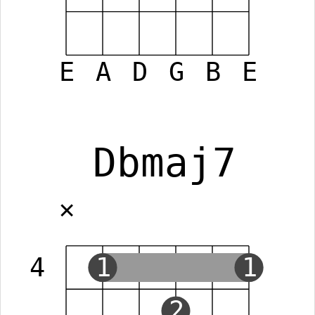
E
A
D
G
B
E
Dbmaj7
✕
4
1
1
2