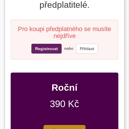
předplatitelé.
Pro koupi předplatného se musíte
nejdříve
nebo
Registrovat
Přihlásit
Roční
390 Kč