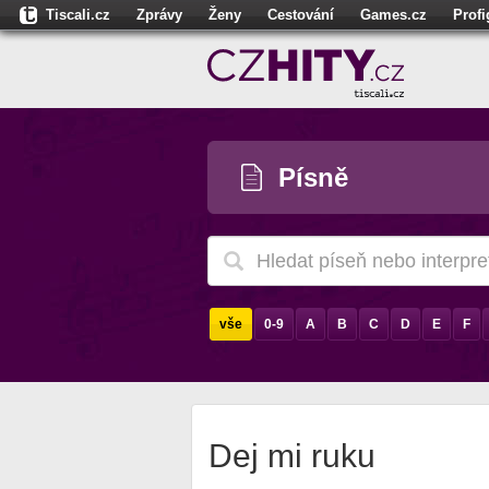
Tiscali.cz
Zprávy
Ženy
Cestování
Games.cz
Prof
Moulík.cz
Fights.cz
Sport
Dokina.cz
CZhity.cz
Našepe
Písně
vše
0-9
A
B
C
D
E
F
Dej mi ruku