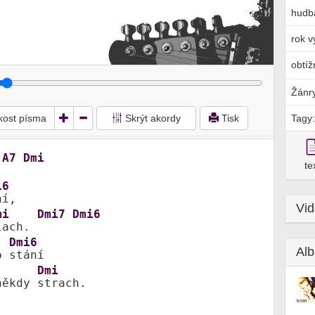
hudb
rok v
obtíž
Žánr
ikost písma
Skrýt akordy
Tisk
Tagy:
A7
Dmi
te
i6
í,

Vi
mi
Dmi7
Dmi6
lach. 
Dmi6
Alb
o 
stání

Dmi
někdy 
strach.
