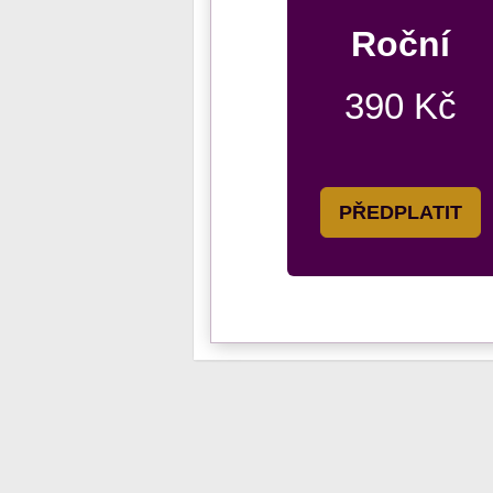
Roční
390 Kč
PŘEDPLATIT