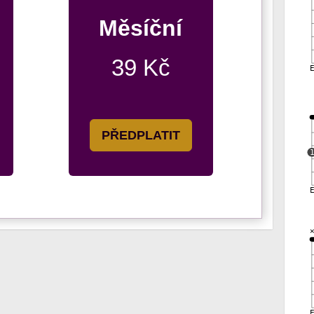
Měsíční
39 Kč
PŘEDPLATIT