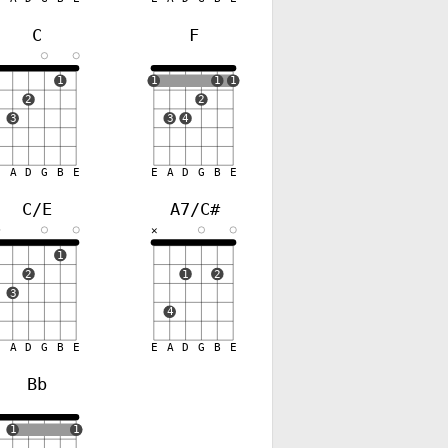
C
F
✕
1
1
1
1
2
2
3
3
4
E
A
D
G
B
E
E
A
D
G
B
E
C/E
A7/C#
✕
1
2
1
2
3
4
E
A
D
G
B
E
E
A
D
G
B
E
Bb
✕
1
1