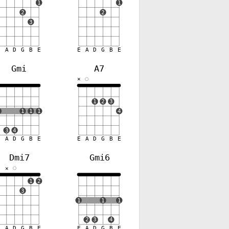
1
1
2
2
3
E
A
D
G
B
E
E
A
D
G
B
E
Gmi
A7
✕
1
2
3
1
1
1
1
4
3
4
E
A
D
G
B
E
E
A
D
G
B
E
Dmi7
Gmi6
✕
✕
1
2
3
1
1
1
2
3
4
E
A
D
G
B
E
E
A
D
G
B
E