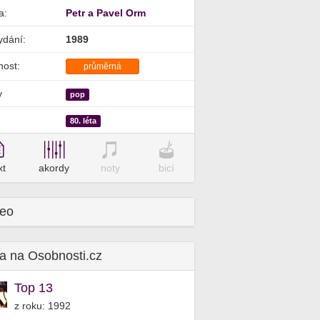
a:
Petr a Pavel Orm
ydání:
1989
nost:
průměrná
y
pop
80. léta
xt
akordy
noty
bicí
deo
a na Osobnosti.cz
Top 13
z roku: 1992