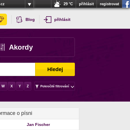
.cz
29 °C
přihlásit
registrovat
Blog
přihlásit
Akordy
Hledej
W
X
Y
Z
Pokročilé filtrování
ormace o písni
Jan Fischer