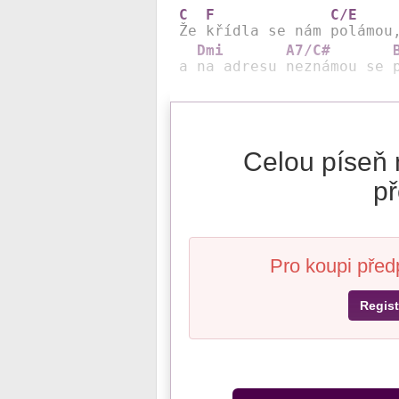
C
F
C/E
Že 
křídla se nám 
polámou,
Dmi
A7/C#
a 
na adresu 
neznámou se 
Celou píseň 
př
Pro koupi před
Regist