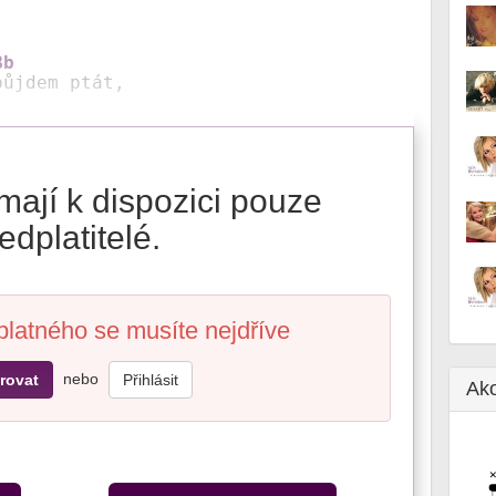


Bb
půjdem ptát,
mají k dispozici pouze
edplatitelé.
platného se musíte nejdříve
nebo
rovat
Přihlásit
Ak