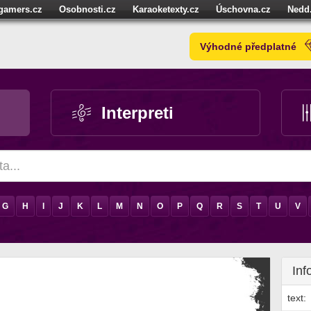
igamers.cz
Osobnosti.cz
Karaoketexty.cz
Úschovna.cz
Nedd
níze.cz
StartupInsider.cz
Výhodné předplatné
Interpreti
G
H
I
J
K
L
M
N
O
P
Q
R
S
T
U
V
Inf
text: