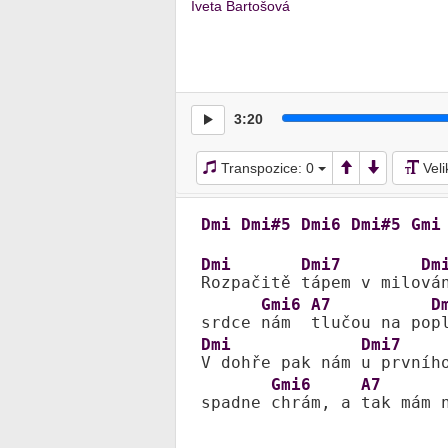
Iveta Bartošová
3:20
Transpozice:
0
Vel
Dmi
Dmi#5
Dmi6
Dmi#5
Gmi
Dmi
Dmi7
Dm
Rozpačitě 
tápem v milo
ván
Gmi6
A7
D
srdce 
nám  
tlučou na po
p
Dmi
Dmi7
V dohře pak nám 
u prvníh
Gmi6
A7
spadne 
chrám, a 
tak mám 