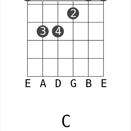
2
3
4
E
A
D
G
B
E
C