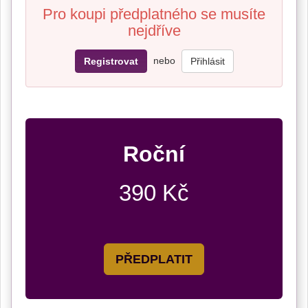
Pro koupi předplatného se musíte
nejdříve
nebo
Registrovat
Přihlásit
Roční
390 Kč
PŘEDPLATIT