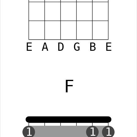
E
A
D
G
B
E
F
1
1
1