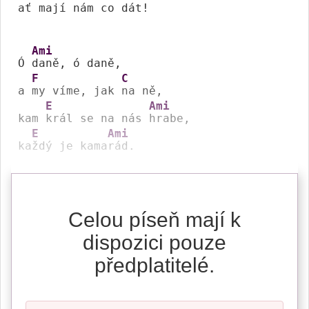
ať 
mají nám co 
dát!

Ami
Ó 
daně, ó daně, 

F
C
a 
my víme, jak 
na ně,

E
Ami
kam 
král se na nás 
hrabe,

E
Ami
ka
ždý je kama
rád.
Celou píseň mají k
dispozici pouze
předplatitelé.