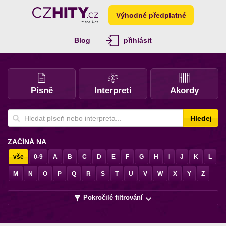
Výhodné předplatné
Blog
přihlásit
Písně
Interpreti
Akordy
Hledej
ZAČÍNÁ NA
vše
0-9
A
B
C
D
E
F
G
H
I
J
K
L
M
N
O
P
Q
R
S
T
U
V
W
X
Y
Z
Pokročilé filtrování