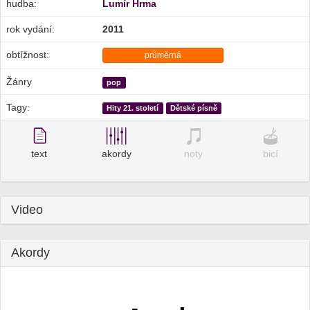
hudba:
Lumír Hrma
rok vydání:
2011
obtížnost:
průměrná
Žánry
pop
Tagy:
Hity 21. století
Dětské písně
text
akordy
noty
bicí
Video
Akordy