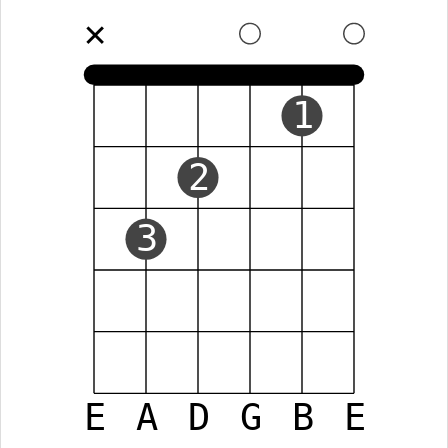
✕
1
2
3
E
A
D
G
B
E