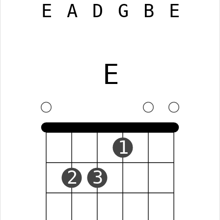
E
A
D
G
B
E
E
1
2
3