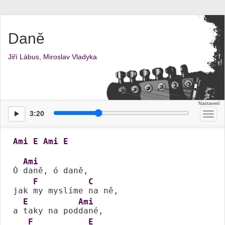
Daně
Jiří Lábus
,
Miroslav Vladyka
3:20
Přep
men
Ami
E
Ami
E
Ami
Ó 
daně, ó daně, 

F
C
jak 
my myslíme 
na ně,

E
Ami
a 
taky na pod
dané,

F
E