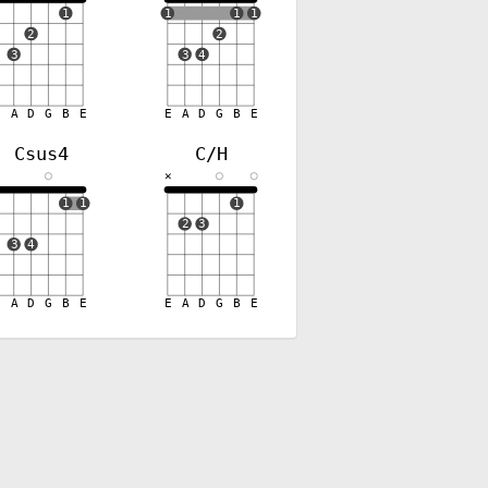
1
1
1
1
2
2
3
3
4
E
A
D
G
B
E
E
A
D
G
B
E
Csus4
C/H
✕
✕
1
1
1
2
3
3
4
E
A
D
G
B
E
E
A
D
G
B
E