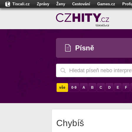
Tiscali.cz
Zprávy
Ženy
Cestování
Games.cz
Prof
Moulík.cz
Fights.cz
Sport
Dokina.cz
CZhity.cz
Našepe
Písně
vše
0-9
A
B
C
D
E
F
Chybíš