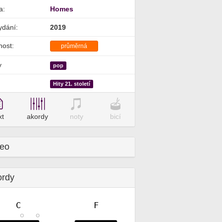
a:
Homes
ydání:
2019
nost:
průměrná
y
pop
Hity 21. století
xt
akordy
noty
bicí
deo
ordy
C
F
✕