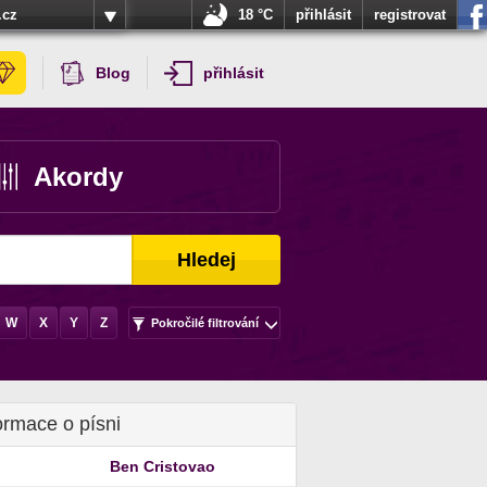
.cz
18 °C
přihlásit
registrovat
Blog
přihlásit
Akordy
Hledej
W
X
Y
Z
Pokročilé filtrování
ormace o písni
Ben Cristovao