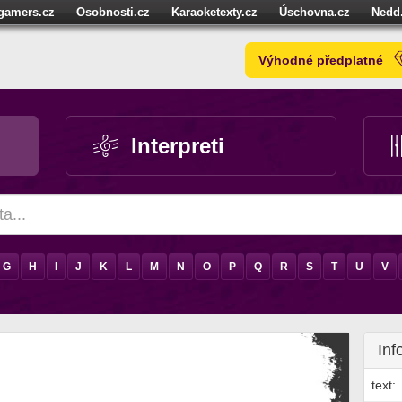
igamers.cz
Osobnosti.cz
Karaoketexty.cz
Úschovna.cz
Nedd
níze.cz
StartupInsider.cz
Výhodné předplatné
Interpreti
G
H
I
J
K
L
M
N
O
P
Q
R
S
T
U
V
Inf
text: