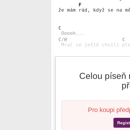
F
že mám 
rád, když se na mě
C
C/H
C
 Mrač se ještě chvíli 
pl
Celou píseň 
př
Pro koupi před
Regist