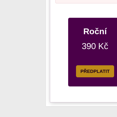
Roční
390 Kč
PŘEDPLATIT