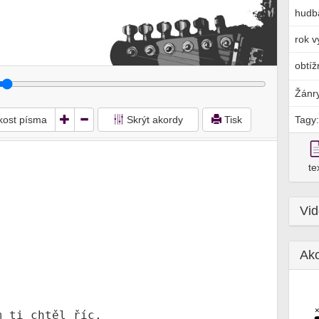
hudb
rok v
obtíž
Žánr
ikost písma
Skrýt akordy
Tisk
Tagy:
te
Vi
Ak
 ti chtěl říc,
