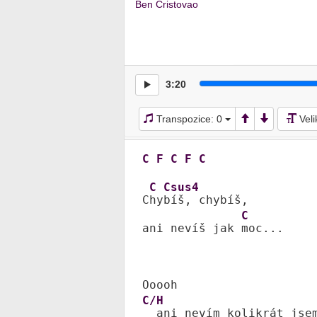
Ben Cristovao
3:20
Transpozice:
0
Vel
C
F
C
F
C
C
Csus4
C
hy
bíš, chybíš,

C
ani nevíš jak 
moc...

C/H
  ani nevím kolikrát jsem