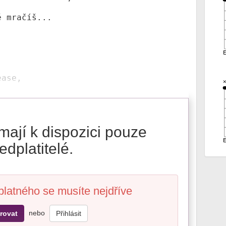
 mračíš...

ease,
mají k dispozici pouze
edplatitelé.
platného se musíte nejdříve
nebo
rovat
Přihlásit