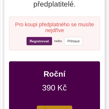
předplatitelé.
Pro koupi předplatného se musíte
nejdříve
nebo
Registrovat
Přihlásit
Roční
390 Kč