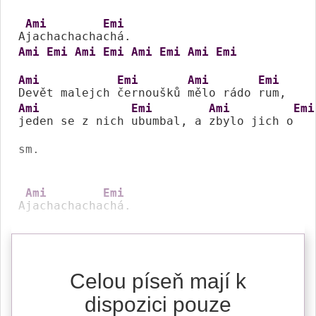
Ami
Emi
A
jachachacha
Ami
Emi
Ami
Emi
Ami
Emi
Ami
Emi
Ami
Emi
Ami
Emi
Devět malejch 
černoušků 
mělo rádo 
Ami
Emi
Ami
Emi
jeden se z nich 
ubumbal, a 
zbylo jich o
sm.

Ami
Emi
A
jachachacha
chá.
Celou píseň mají k
dispozici pouze