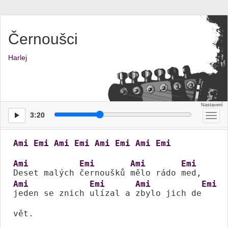
Černoušci
Harlej
3:20
Přep
men
Ami
Emi
Ami
Emi
Ami
Emi
Ami
Emi
Ami
Emi
Ami
Emi
Deset malých 
černoušků 
mělo rádo 
Ami
Emi
Ami
Emi
jeden se znich 
ulízal a 
zbylo jich de
vět.
