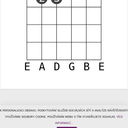
E
A
D
G
B
E
K PERSONALIZACI OBSAHU, POSKYTOVÁNÍ SLUŽEB SOCIÁLNÍCH SÍTÍ A ANALÝZE NÁVŠTĚVNOSTI
VYUŽÍVÁME SOUBORY COOKIE. POUŽÍVÁNÍM WEBU S TÍM VYJADŘUJETE SOUHLAS.
VÍCE
© 1996–2026
Tiscali Media, a.s.
ISSN 1801-5131
o nás
|
kontakt
|
reklama
|
ochrana osobních údajů
|
obchodní
INFORMACÍ...