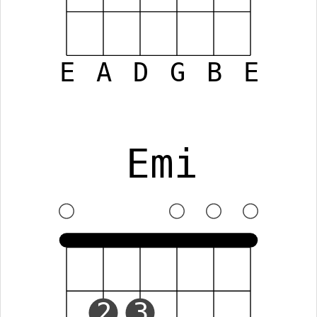
E
A
D
G
B
E
Emi
2
3