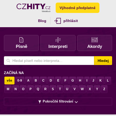
Výhodné předplatné
Blog
přihlásit
Písně
Interpreti
Akordy
Hledej
ZAČÍNÁ NA
vše
0-9
A
B
C
D
E
F
G
H
I
J
K
L
M
N
O
P
Q
R
S
T
U
V
W
X
Y
Z
Pokročilé filtrování