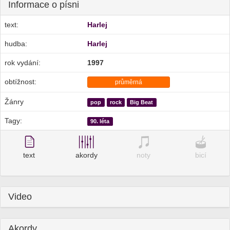
Informace o písni
text:
Harlej
hudba:
Harlej
rok vydání:
1997
obtížnost:
průměrná
Žánry
pop
rock
Big Beat
Tagy:
90. léta
text
akordy
noty
bicí
Video
Akordy