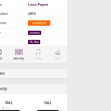
a:
Leon Payne
ydání:
1971
nost:
průměrná
y
country
70. léta
xt
akordy
noty
bicí
deo
ordy
Dmi
Gmi
✕
✕