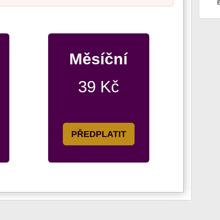
Měsíční
39 Kč
PŘEDPLATIT