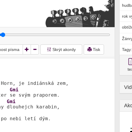
hudb
rok v
obtíž
Žánr
ikost písma
Skrýt akordy
Tisk
Tagy:
te
Horn, je indiánská zem,

Vi
Gmi
ter 
se svým praporem.

Gmi
Ak
ny 
dlouhejch karabin,

po nebi letí dým.
