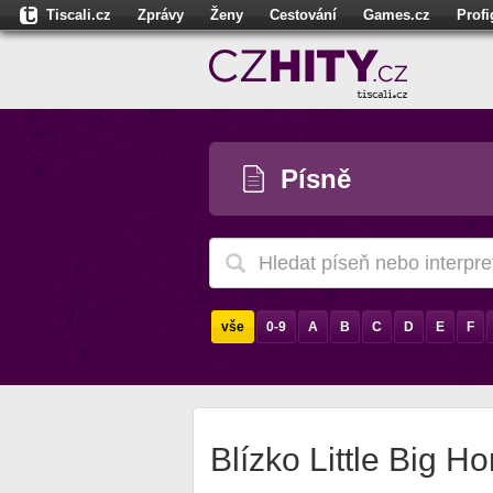
Tiscali.cz
Zprávy
Ženy
Cestování
Games.cz
Prof
Moulík.cz
Fights.cz
Sport
Dokina.cz
CZhity.cz
Našepe
Písně
vše
0-9
A
B
C
D
E
F
Blízko Little Big H