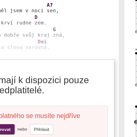
A7
měl jsem v noci 
sen,

D
 krví rudne 
zem.

G
a dobře svůj kraj 
zná,

Dmi
ta slova varo
vná.
mají k dispozici pouze
edplatitelé.
platného se musíte nejdříve
nebo
rovat
Přihlásit