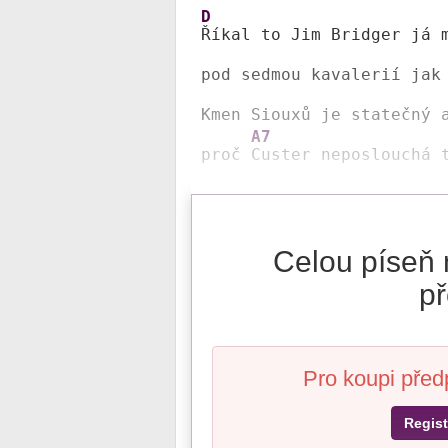
D
Říkal to Jim Bridger já 
pod sedmou kavalerií jak
Kmen Siouxů je statečný 
A7
proč 
Custer neposlouchá 
Celou píseň 
př
Pro koupi před
Regist