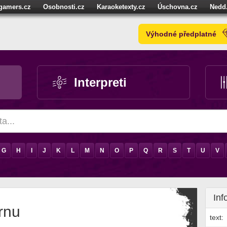
igamers.cz
Osobnosti.cz
Karaoketexty.cz
Úschovna.cz
Nedd
níze.cz
StartupInsider.cz
Výhodné předplatné
Interpreti
G
H
I
J
K
L
M
N
O
P
Q
R
S
T
U
V
Inf
ornu
text: