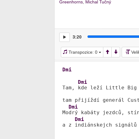
Greenhorns
,
Michal Tučný
3:20
Transpozice:
0
Vel
Dmi
Dmi
Tam, 
kde leží Little Big 
tam přijíždí generál Cus
Dmi
Mo
drý kabáty jezdců, stí
Dmi
a z 
indiánskejch signálů 