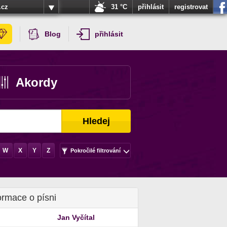
.cz
31 °C
přihlásit
registrovat
Blog
přihlásit
Akordy
Hledej
W
X
Y
Z
Pokročilé filtrování
ormace o písni
Jan Vyčítal