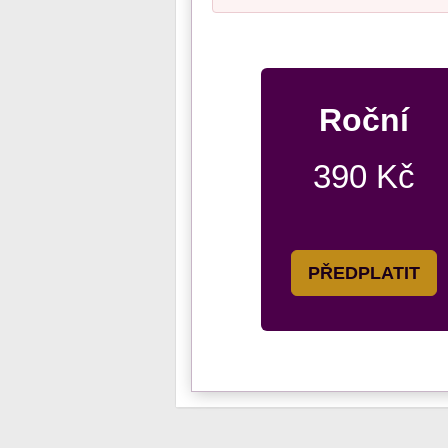
Roční
390 Kč
PŘEDPLATIT