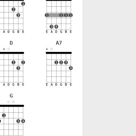
1
2
3
1
1
1
1
3
4
E
A
D
G
B
E
E
A
D
G
B
E
D
A7
✕
✕
✕
1
2
1
2
3
3
4
E
A
D
G
B
E
E
A
D
G
B
E
G
1
2
3
4