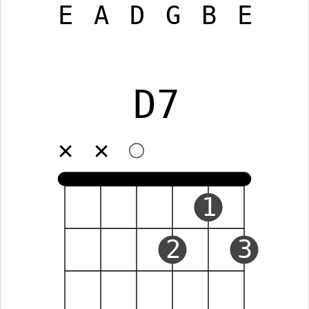
E
A
D
G
B
E
D7
✕
✕
1
2
3