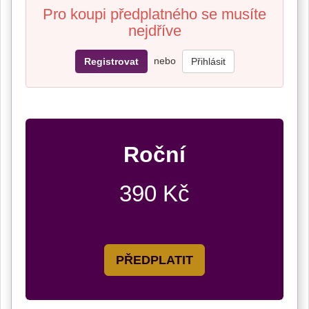
Pro koupi předplatného se musíte
nejdříve
nebo
Registrovat
Přihlásit
Roční
390 Kč
PŘEDPLATIT