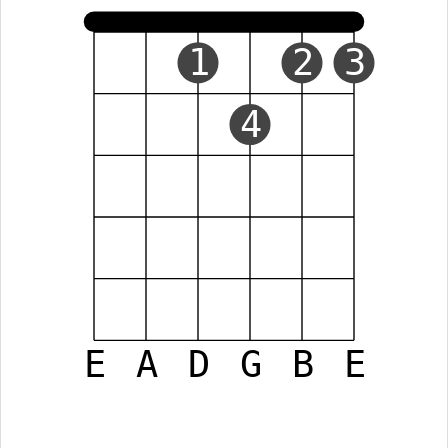
1
2
3
4
E
A
D
G
B
E