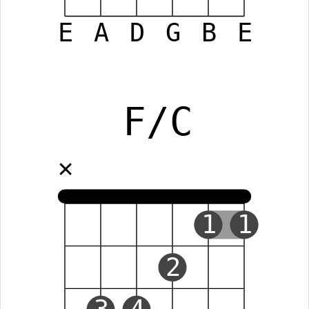
E
A
D
G
B
E
F/C
✕
1
1
2