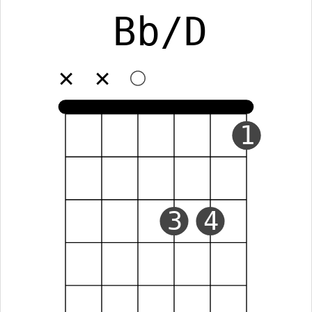
Bb/D
✕
✕
1
3
4