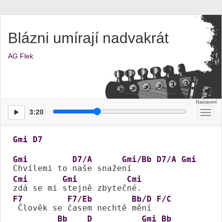
Blázni umírají nadvakrát
AG Flek
3:20
Přep
men
Gmi
D7
Gmi
D7/A
Gmi/Bb
D7/A
Gmi
Chvílemi to 
naše snaže
ní     
Cmi
Gmi
Cmi
zdá se mi 
stejně zbyteč
F7
F7/Eb
Bb/D
F/C
 Člověk se 
časem nechtě 
mění 
Bb
D
Gmi
Bb