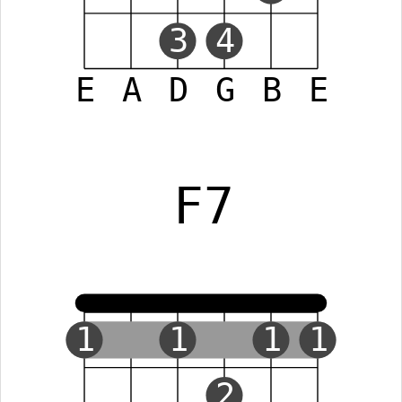
3
4
E
A
D
G
B
E
F7
1
1
1
1
2