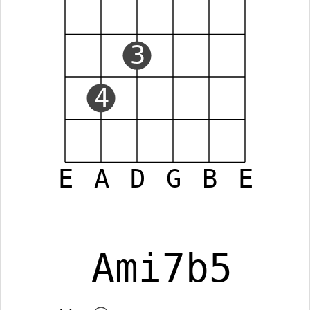
3
4
E
A
D
G
B
E
Ami7b5