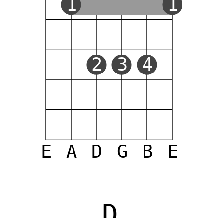
1
1
2
3
4
E
A
D
G
B
E
D