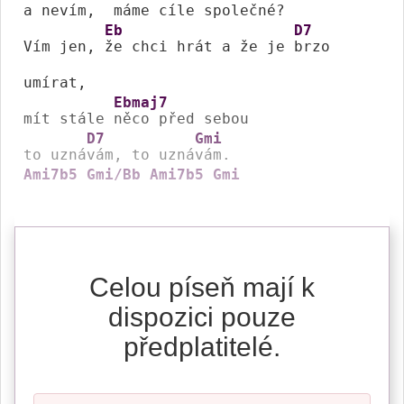
a nevím, 
 máme 
cíle společ
né? 
Eb
D7
Vím jen, 
že chci hrát a že je 
brzo 
umírat, 

Ebmaj7
mít stále 
něco před sebou 

D7
Gmi
to uzná
vám, to uzná
Ami7b5
Gmi/Bb
Ami7b5
Gmi
Celou píseň mají k
dispozici pouze
předplatitelé.