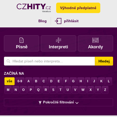
Výhodné předplatné
Blog
přihlásit
Písně
Interpreti
Akordy
Hledej
ZAČÍNÁ NA
vše
0-9
A
B
C
D
E
F
G
H
I
J
K
L
M
N
O
P
Q
R
S
T
U
V
W
X
Y
Z
Pokročilé filtrování