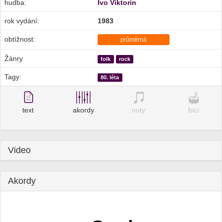
hudba:
Ivo Viktorin
rok vydání:
1983
obtížnost:
průměrná
Žánry
folk
rock
Tagy:
80. léta
text
akordy
noty
bicí
Video
Akordy