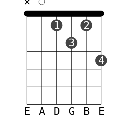
✕
1
2
3
4
E
A
D
G
B
E