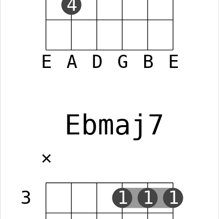
4
E
A
D
G
B
E
Ebmaj7
✕
3
1
1
1