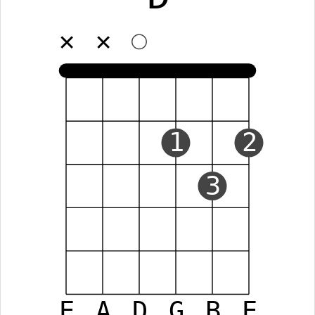
✕
✕
1
2
3
E
A
D
G
B
E