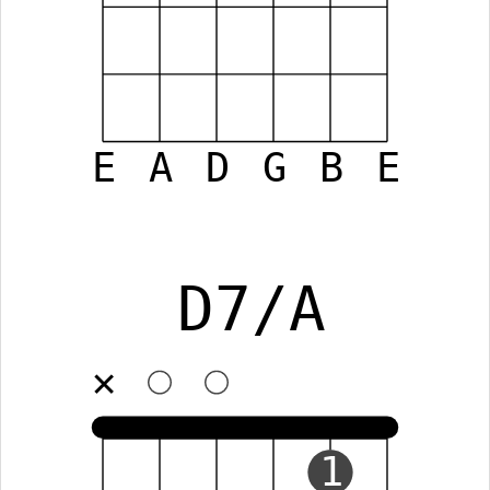
E
A
D
G
B
E
D7/A
✕
1