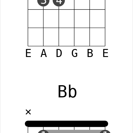
3
4
E
A
D
G
B
E
Bb
✕