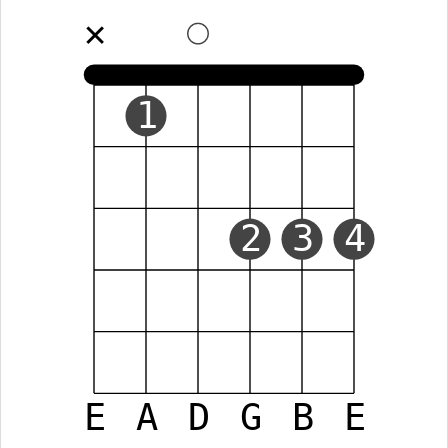
✕
1
2
3
4
E
A
D
G
B
E