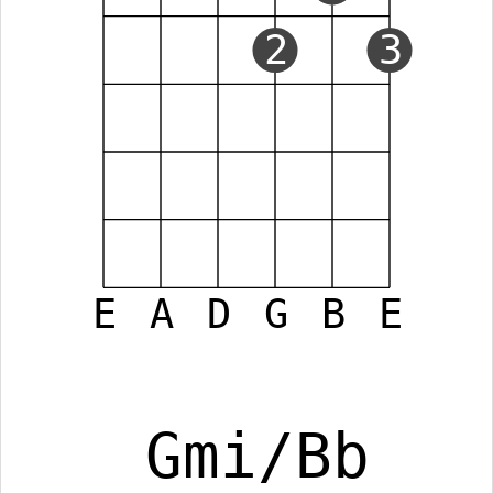
2
3
E
A
D
G
B
E
Gmi/Bb