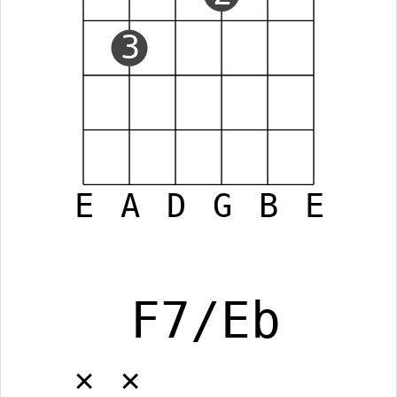
3
E
A
D
G
B
E
F7/Eb
✕
✕