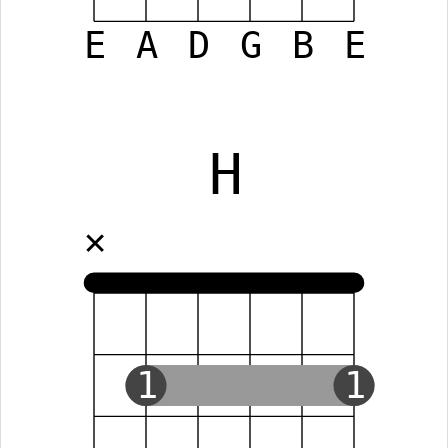
E
A
D
G
B
E
H
✕
1
1