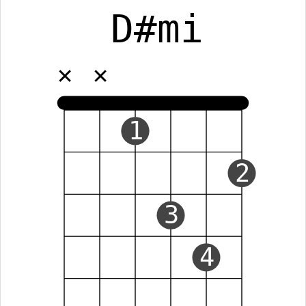
D#mi
✕
✕
1
2
3
4