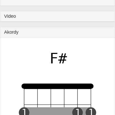
Video
Akordy
F#
1
1
1