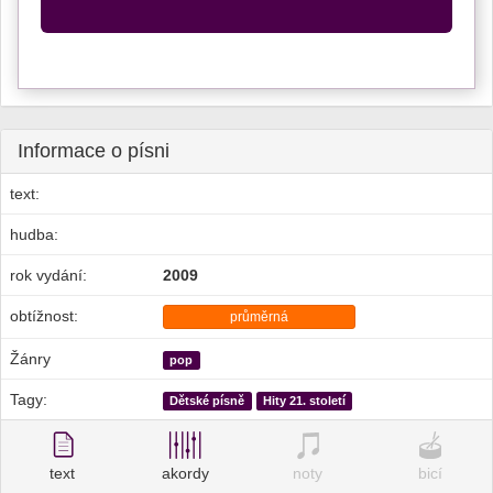
Informace o písni
text:
hudba:
rok vydání:
2009
obtížnost:
průměrná
Žánry
pop
Tagy:
Dětské písně
Hity 21. století
text
akordy
noty
bicí