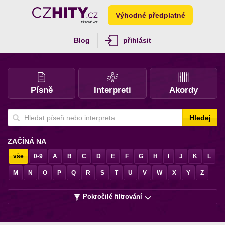
Výhodné předplatné
Blog
přihlásit
Písně
Interpreti
Akordy
Hledej
ZAČÍNÁ NA
vše
0-9
A
B
C
D
E
F
G
H
I
J
K
L
M
N
O
P
Q
R
S
T
U
V
W
X
Y
Z
Pokročilé filtrování