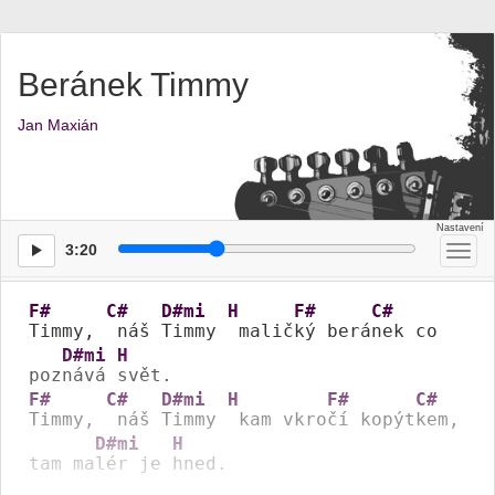
Beránek Timmy
Jan Maxián
3:20
Přep
men
F#
C#
D#mi
H
F#
C#
Timmy, 
 náš 
Timmy 
 malič
ký berá
nek co 
D#mi
H
poz
nává 
F#
C#
D#mi
H
F#
C#
Timmy, 
 náš 
Timmy 
 kam vkro
čí kopýt
kem, 

D#mi
H
tam ma
lér je 
hned.