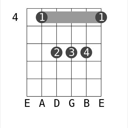
4
1
1
2
3
4
E
A
D
G
B
E