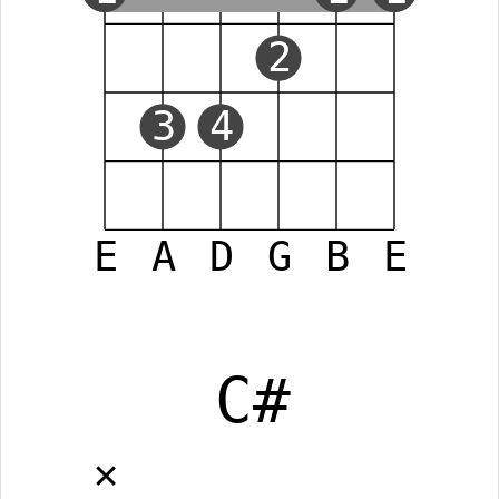
2
3
4
E
A
D
G
B
E
C#
✕