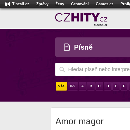
Tiscali.cz
Zprávy
Ženy
Cestování
Games.cz
Prof
Moulík.cz
Fights.cz
Sport
Dokina.cz
CZhity.cz
Našepe
Písně
vše
0-9
A
B
C
D
E
F
Amor magor