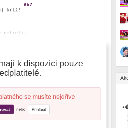
Ab7
ůj kříž! 
e netrefil,
mají k dispozici pouze
edplatitelé.
Ak
platného se musíte nejdříve
4
nebo
rovat
Přihlásit