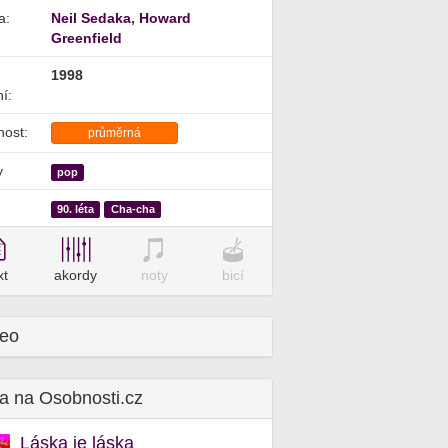
a:
Neil Sedaka
,
Howard
Greenfield
1998
í:
nost:
průměrná
y
pop
90. léta
Cha-cha
xt
akordy
noty
bicí
deo
a na Osobnosti.cz
Láska je láska