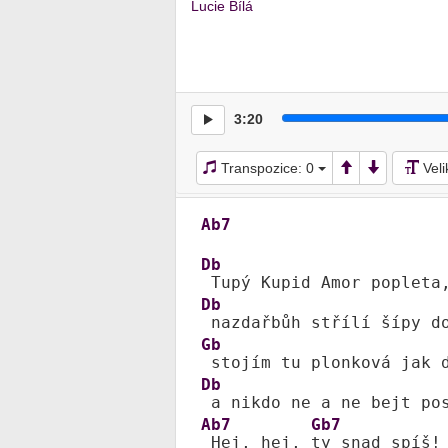
Lucie Bílá
3:20
Transpozice:
0
Vel
Ab7
Db
 Tupý Kupid Amor popleta
Db
Gb
Db
Ab7
Gb7
 Hej, hej, 