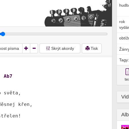
hudb
rok
vydán
obtíž
ikost písma
Skrýt akordy
Tisk
Žánr
Tagy:
Ab7
te
, 
Vi
Alb