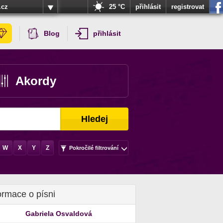
.cz
25 °C
přihlásit
registrovat
Blog
přihlásit
Akordy
Hledej
W
X
Y
Z
Pokročilé filtrování
ormace o písni
Gabriela Osvaldová