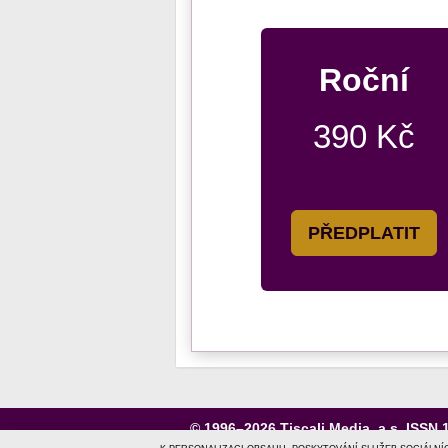
Roční
390 Kč
PŘEDPLATIT
© 1996–2026
Tiscali Media, a.s.
ISSN 