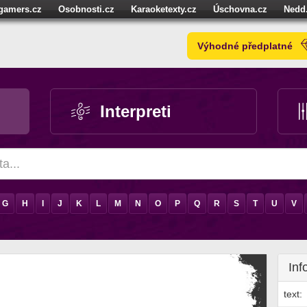
igamers.cz
Osobnosti.cz
Karaoketexty.cz
Úschovna.cz
Nedd
níze.cz
StartupInsider.cz
Výhodné předplatné
Interpreti
G
H
I
J
K
L
M
N
O
P
Q
R
S
T
U
V
Inf
text: