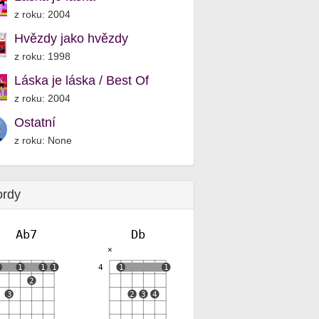
z roku: 2004
Hvězdy jako hvězdy
z roku: 1998
Láska je láska / Best Of
z roku: 2004
Ostatní
z roku: None
ordy
Ab7
Db
✕
1
1
1
1
4
1
1
2
3
2
3
4