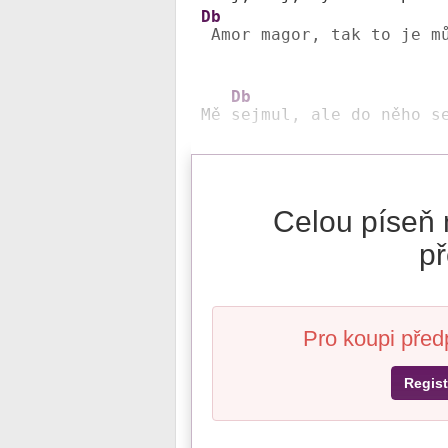
Db
 Amor magor, tak to je m
Db
Mě 
sejmul, ale do něho s
Celou píseň 
př
Pro koupi před
Regist