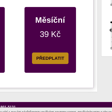
Měsíční
39 Kč
PŘEDPLATIT
1801-5131