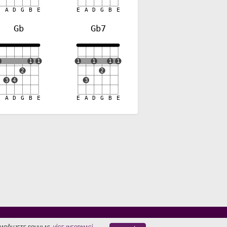
E
A
D
G
B
E
E
A
D
G
B
E
Gb
Gb7
1
1
1
1
1
1
1
2
2
3
4
3
E
A
D
G
B
E
E
A
D
G
B
E