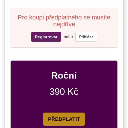
Pro koupi předplatného se musíte
nejdříve
nebo
Registrovat
Přihlásit
Roční
390 Kč
PŘEDPLATIT