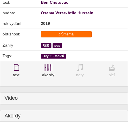
text:
Ben Cristovao
hudba:
Osama Verse-Atile Hussain
rok vydání:
2019
obtížnost:
průměrná
Žánry
R&B
pop
Tagy:
Hity 21. století
text
akordy
noty
bicí
Video
Akordy