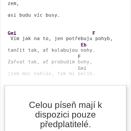
zem,

asi budu víc busy.

Gmi
F
 Vím jak na to, jen potřebuju
 pohyb,

Eb
tančit tak, ať kolabujou 
nohy.

F
Zařvat tak, ať probudim 
bohy,

Gmi
jsem moc nahlas, tak mi 
polib.
Celou píseň mají k
dispozici pouze
předplatitelé.