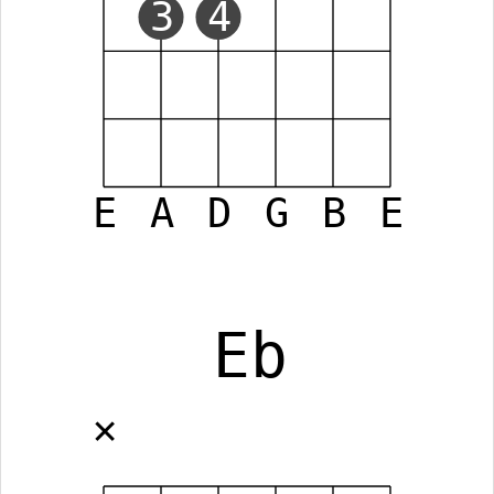
3
4
E
A
D
G
B
E
Eb
✕