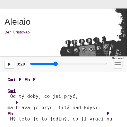
Aleiaio
Ben Cristovao
3:20
Přep
men
Gmi
F
Eb
F
Gmi
 Od tý doby, co jsi pryč,

F
má 
Eb
F
 Mý tělo je to jediný, co ji vrací 
na 