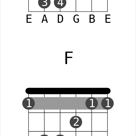
3
4
E
A
D
G
B
E
F
1
1
1
2