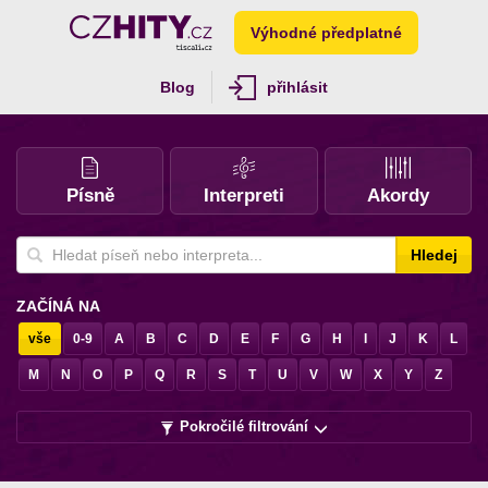
Výhodné předplatné
Blog
přihlásit
Písně
Interpreti
Akordy
Hledej
ZAČÍNÁ NA
vše
0-9
A
B
C
D
E
F
G
H
I
J
K
L
M
N
O
P
Q
R
S
T
U
V
W
X
Y
Z
Pokročilé filtrování