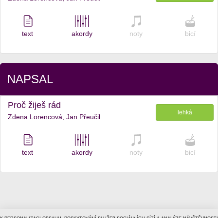
text
akordy
noty
bicí
NAPSAL
Proč žiješ rád
lehká
Zdena Lorencová, Jan Přeučil
text
akordy
noty
bicí