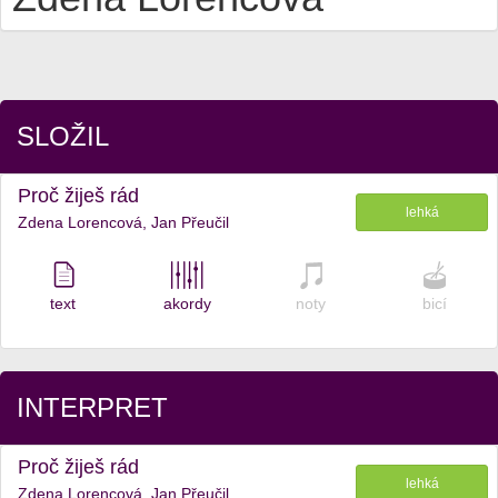
SLOŽIL
Proč žiješ rád
lehká
Zdena Lorencová, Jan Přeučil
text
akordy
noty
bicí
INTERPRET
Proč žiješ rád
lehká
Zdena Lorencová, Jan Přeučil