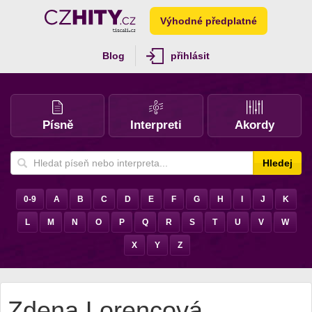
Výhodné předplatné
Blog
přihlásit
Písně
Interpreti
Akordy
Hledej
0-9
A
B
C
D
E
F
G
H
I
J
K
L
M
N
O
P
Q
R
S
T
U
V
W
X
Y
Z
Zdena Lorencová