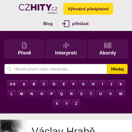
Výhodné předplatné
Blog
přihlásit
Písně
Interpreti
Akordy
Hledej
0-9
A
B
C
D
E
F
G
H
I
J
K
L
M
N
O
P
Q
R
S
T
U
V
W
X
Y
Z
Václav Hrabě