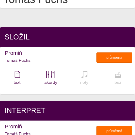
SLOŽIL
Promiň
průměrná
Tomáš Fuchs
text
akordy
noty
bicí
INTERPRET
Promiň
průměrná
Tomáš Fuchs