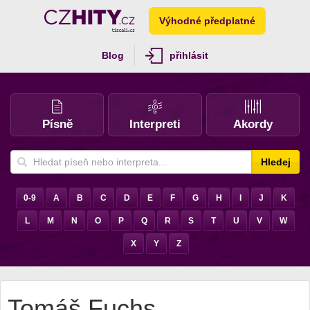
Výhodné předplatné
Blog
přihlásit
Písně
Interpreti
Akordy
Hledej
0-9
A
B
C
D
E
F
G
H
I
J
K
L
M
N
O
P
Q
R
S
T
U
V
W
X
Y
Z
Tomáš Fuchs