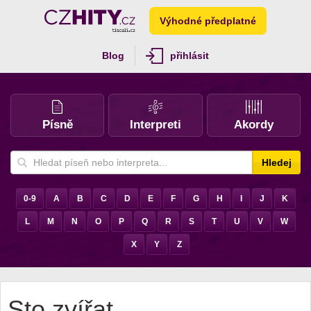
Výhodné předplatné
Blog
přihlásit
Písně
Interpreti
Akordy
Hledej
0-9
A
B
C
D
E
F
G
H
I
J
K
L
M
N
O
P
Q
R
S
T
U
V
W
X
Y
Z
Sto zvířat