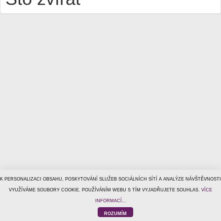
K PERSONALIZACI OBSAHU, POSKYTOVÁNÍ SLUŽEB SOCIÁLNÍCH SÍTÍ A ANALÝZE NÁVŠTĚVNOSTI
© 1996–2026
VYUŽÍVÁME SOUBORY COOKIE. POUŽÍVÁNÍM WEBU S TÍM VYJADŘUJETE SOUHLAS.
Tiscali Media, a.s.
ISSN 1801-5131
VÍCE
o nás
|
kontakt
|
reklama
|
ochrana osobních údajů
|
obchodní
INFORMACÍ...
podmínky
|
helpdesk@tiscalimedia.cz
ROZUMÍM