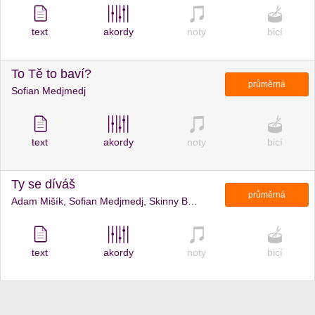
text
akordy
noty
bicí
To Tě to baví?
průměrná
Sofian Medjmedj
text
akordy
noty
bicí
Ty se díváš
průměrná
Adam Mišík, Sofian Medjmedj, Skinny Barber
text
akordy
noty
bicí