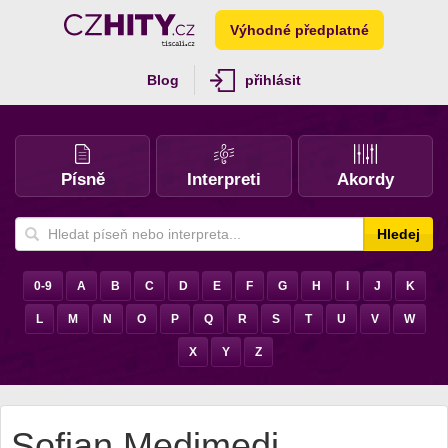
Výhodné předplatné
Blog
přihlásit
Písně
Interpreti
Akordy
Hledej
0-9
A
B
C
D
E
F
G
H
I
J
K
L
M
N
O
P
Q
R
S
T
U
V
W
X
Y
Z
Sofian Medjmedj