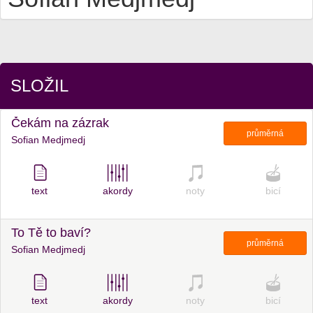
SLOŽIL
Čekám na zázrak
průměrná
Sofian Medjmedj
text
akordy
noty
bicí
To Tě to baví?
průměrná
Sofian Medjmedj
text
akordy
noty
bicí