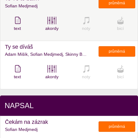
průměrná
Sofian Medjmedj
text
akordy
noty
bicí
Ty se díváš
průměrná
Adam Mišík, Sofian Medjmedj, Skinny Barber
text
akordy
noty
bicí
NAPSAL
Čekám na zázrak
průměrná
Sofian Medjmedj