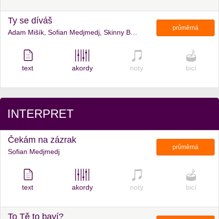
Ty se díváš
průměrná
Adam Mišík, Sofian Medjmedj, Skinny Barber
text
akordy
noty
bicí
INTERPRET
Čekám na zázrak
průměrná
Sofian Medjmedj
text
akordy
noty
bicí
To Tě to baví?