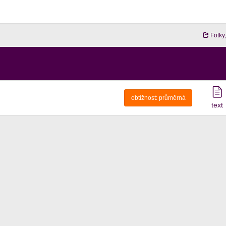
Fotky,
obtížnost:
průměrná
text