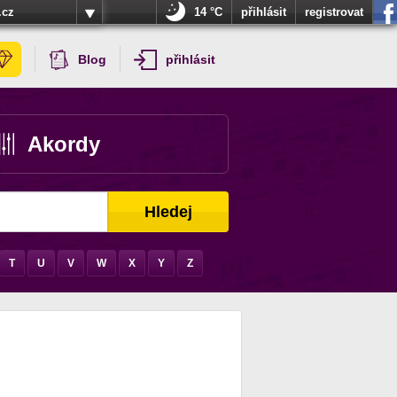
.cz
14 °C
přihlásit
registrovat
Blog
přihlásit
Akordy
Hledej
T
U
V
W
X
Y
Z