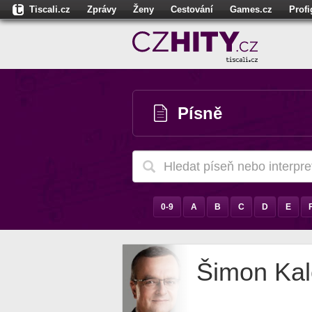
Tiscali.cz
Zprávy
Ženy
Cestování
Games.cz
Prof
Moulík.cz
Fights.cz
Sport
Dokina.cz
CZhity.cz
Našepe
Písně
0-9
A
B
C
D
E
Šimon Ka