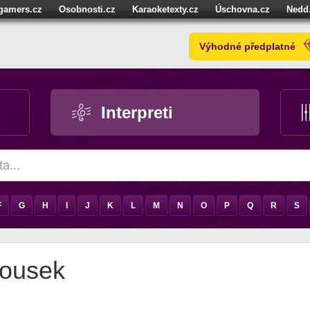
igamers.cz
Osobnosti.cz
Karaoketexty.cz
Úschovna.cz
Nedd
níze.cz
StartupInsider.cz
Výhodné předplatné
Interpreti
F
G
H
I
J
K
L
M
N
O
P
Q
R
S
lousek