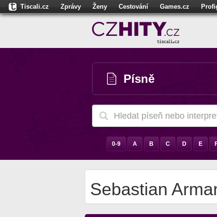
Tiscali.cz
Zprávy
Ženy
Cestování
Games.cz
Prof
Moulík.cz
Fights.cz
Sport
Dokina.cz
CZhity.cz
Našepe
Písně
0-9
A
B
C
D
E
Sebastian Arma