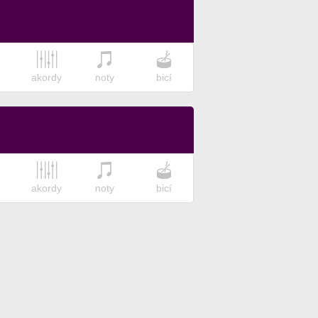
akordy
noty
bicí
akordy
noty
bicí