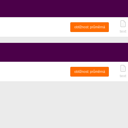
obtížnost:
průměrná
text
obtížnost:
průměrná
text