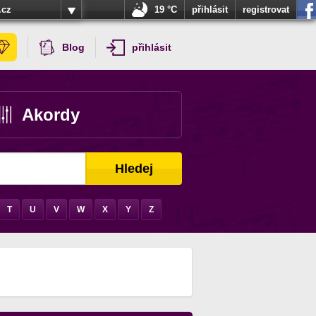
.cz
19 °C
přihlásit
registrovat
Blog
přihlásit
Akordy
Hledej
T
U
V
W
X
Y
Z