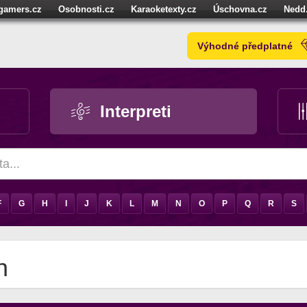
igamers.cz
Osobnosti.cz
Karaoketexty.cz
Úschovna.cz
Nedd
níze.cz
StartupInsider.cz
Výhodné předplatné
Interpreti
F
G
H
I
J
K
L
M
N
O
P
Q
R
S
n