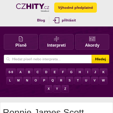
Výhodné předplatné
Blog
přihlásit
Písně
Interpreti
Akordy
Hledej
0-9
A
B
C
D
E
F
G
H
I
J
K
L
M
N
O
P
Q
R
S
T
U
V
W
X
Y
Z
Ronnie James Scott