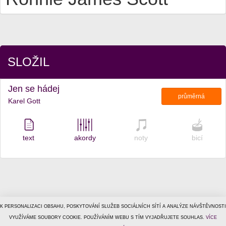
SLOŽIL
Jen se hádej
průměrná
Karel Gott
text
akordy
noty
bicí
K PERSONALIZACI OBSAHU, POSKYTOVÁNÍ SLUŽEB SOCIÁLNÍCH SÍTÍ A ANALÝZE NÁVŠTĚVNOSTI
© 1996–2026
VYUŽÍVÁME SOUBORY COOKIE. POUŽÍVÁNÍM WEBU S TÍM VYJADŘUJETE SOUHLAS.
Tiscali Media, a.s.
ISSN 1801-5131
VÍCE